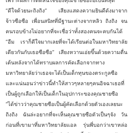
เพราะผลการตัดสินใจของคุณชายซือถือเป็นที่สุด
“ดีใจด้วยนะถิงถิง” เสียงแสดงความยินดีดังมาจาก
จ้าวซือซือ เพื่อนสนิทที่มีฐานะต่างจากหลิว ถิงถิง จน
คนรอบข้างไม่อยากที่จะเชื่อว่าทั้งสองคนจะคบกันได้
“อืม เราก็ดีใจมากเลยที่จะได้เรียนต่อในมหาวิทยาลัย
เดียวกันกับเธอซือซือ” เสียงหวานเอ่ยขึ้นด้วยความตื่น
เต้นหลังจากได้ทราบผลการคัดเลือกจากทาง
มหาวิทยาลัยว่าเธอจะได้เป็นเด็กทุนของตระกูลซือ
และแน่นอนว่าข่าวนี้ทำให้สาวๆหลายๆคนอิจฉาเธอที่
เป็นผู้ถูกเลือกให้เป็นเด็กในอุปการะของคุณชายซือ
“ได้ข่าวว่าคุณชายซือเป็นผู้คัดเลือกด้วยตัวเองเลยนะ
ถิงถิง ฉันล่ะอยากที่จะเห็นคุณชายซือตัวเป็นๆจัง วัน
ก่อนที่เขามาที่มหาวิทยาลัยแอล รุ่นพี่บอกว่าเขาหล่อ