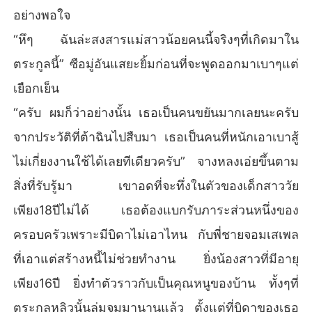
อย่างพอใจ
“หึๆ ฉันล่ะสงสารแม่สาวน้อยคนนี้จริงๆที่เกิดมาใน
ตระกูลนี้” ซือมู่อันแสยะยิ้มก่อนที่จะพูดออกมาเบาๆแต่
เยือกเย็น
“ครับ ผมก็ว่าอย่างนั้น เธอเป็นคนขยันมากเลยนะครับ
จากประวัติที่ต้าฉินไปสืบมา เธอเป็นคนที่หนักเอาเบาสู้
ไม่เกี่ยงงานใช้ได้เลยทีเดียวครับ” จางหลงเอ่ยขึ้นตาม
สิ่งที่รับรู้มา เขาอดที่จะทึ่งในตัวของเด็กสาววัย
เพียง18ปีไม่ได้ เธอต้องแบกรับภาระส่วนหนึ่งของ
ครอบครัวเพราะมีบิดาไม่เอาไหน กับพี่ชายจอมเสเพล
ที่เอาแต่สร้างหนี้ไม่ช่วยทำงาน ยิ่งน้องสาวที่มีอายุ
เพียง16ปี ยิ่งทำตัวราวกับเป็นคุณหนูของบ้าน ทั้งๆที่
ตระกูลหลิวนั้นล่มจมมานานแล้ว ตั้งแต่ที่บิดาของเธอ