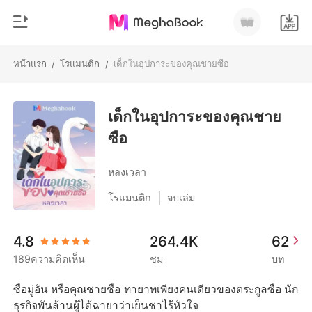
หน้าแรก
โรแมนติก
เด็กในอุปการะของคุณชายซือ
/
/
0
หน้าแรก
เติมเงิน
เด็กในอุปการะของคุณชาย
หมวดหมู่
ซือ
สมัยใหม่
ประวัติการอ่าน
ประวัติศาสตร์
หลงเวลา
ออกจากระบบ
โรแมนติก
|
โรแมนติก
จบเล่ม
นิยายวาย
ดาวน์โหลดแอป
4.8
264.4K
62
มหาเศรษฐี
189ความคิดเห็น
ชม
บท
รายการ
ซือมู่อัน หรือคุณชายซือ ทายาทเพียงคนเดียวของตระกูลซือ นัก
ธุรกิจพันล้านผู้ได้ฉายาว่าเย็นชาไร้หัวใจ 
