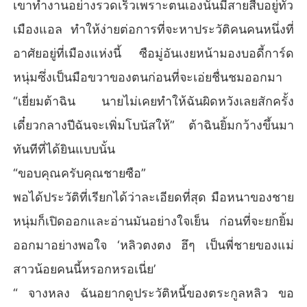
เขาทำงานอย่างรวดเร็วเพราะตนเองนั้นมีสายสืบอยู่ทั่ว
เมืองแอล ทำให้ง่ายต่อการที่จะหาประวัติคนคนหนึ่งที่
อาศัยอยู่ที่เมืองแห่งนี้ ซือมู่อันเงยหน้ามองบอดี้การ์ด
หนุ่มซึ่งเป็นมือขวาของตนก่อนที่จะเอ่ยชื่นชมออกมา
“เยี่ยมต้าฉิน นายไม่เคยทำให้ฉันผิดหวังเลยสักครั้ง
เดี๋ยวกลางปีฉันจะเพิ่มโบนัสให้” ต้าฉินยิ้มกว้างขึ้นมา
ทันทีที่ได้ยินแบบนั้น
“ขอบคุณครับคุณชายซือ”
พอได้ประวัติที่เรียกได้ว่าละเอียดที่สุด มือหนาของชาย
หนุ่มก็เปิดออกและอ่านมันอย่างใจเย็น ก่อนที่จะยกยิ้ม
ออกมาอย่างพอใจ ‘หลิวตงตง ฮึๆ เป็นพี่ชายของแม่
สาวน้อยคนนี้หรอกหรอเนี่ย’
“ จางหลง ฉันอยากดูประวัติหนี้ของตระกูลหลิว ขอ