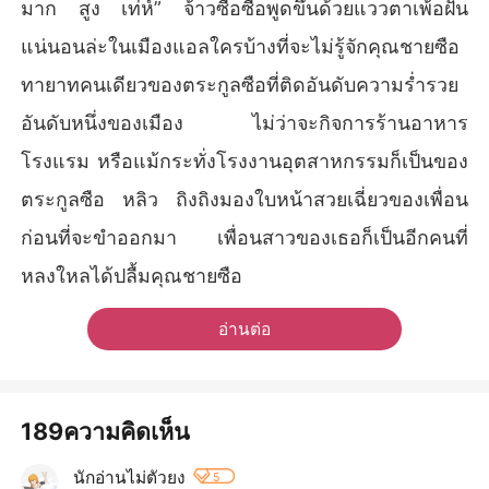
มาก สูง เท่ห์” จ้าวซือซือพูดขึ้นด้วยแววตาเพ้อฝัน
แน่นอนล่ะในเมืองแอลใครบ้างที่จะไม่รู้จักคุณชายซือ
ทายาทคนเดียวของตระกูลซือที่ติดอันดับความร่ำรวย
อันดับหนึ่งของเมือง ไม่ว่าจะกิจการร้านอาหาร
โรงแรม หรือแม้กระทั่งโรงงานอุตสาหกรรมก็เป็นของ
ตระกูลซือ หลิว ถิงถิงมองใบหน้าสวยเฉี่ยวของเพื่อน
ก่อนที่จะขำออกมา เพื่อนสาวของเธอก็เป็นอีกคนที่
หลงใหลได้ปลื้มคุณชายซือ
อ่านต่อ
189ความคิดเห็น
นักอ่านไม่ตัวยง
5