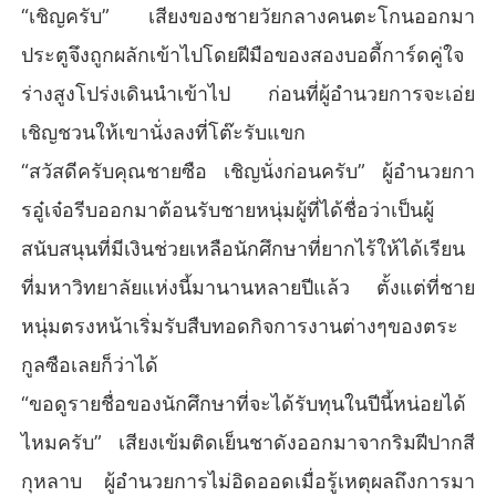
“เชิญครับ” เสียงของชายวัยกลางคนตะโกนออกมา
ประตูจึงถูกผลักเข้าไปโดยฝีมือของสองบอดี้การ์ดคู่ใจ
ร่างสูงโปร่งเดินนำเข้าไป ก่อนที่ผู้อำนวยการจะเอ่ย
เชิญชวนให้เขานั่งลงที่โต๊ะรับแขก
“สวัสดีครับคุณชายซือ เชิญนั่งก่อนครับ” ผู้อำนวยกา
รอู๋เจ๋อรีบออกมาต้อนรับชายหนุ่มผู้ที่ได้ชื่อว่าเป็นผู้
สนับสนุนที่มีเงินช่วยเหลือนักศึกษาที่ยากไร้ให้ได้เรียน
ที่มหาวิทยาลัยแห่งนี้มานานหลายปีแล้ว ตั้งแต่ที่ชาย
หนุ่มตรงหน้าเริ่มรับสืบทอดกิจการงานต่างๆของตระ
กูลซือเลยก็ว่าได้
“ขอดูรายชื่อของนักศึกษาที่จะได้รับทุนในปีนี้หน่อยได้
ไหมครับ” เสียงเข้มติดเย็นชาดังออกมาจากริมฝีปากสี
กุหลาบ ผู้อำนวยการไม่อิดออดเมื่อรู้เหตุผลถึงการมา