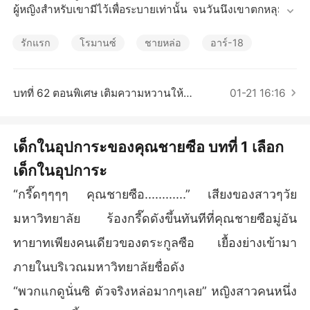
เรื่องสั้นคัดสรร
ผู้หญิงสำหรับเขามีไว้เพื่อระบายเท่านั้น จนวันนึงเขาตกหลุมรัก
หลิวถิงถิง เด็กสาววัยมหาวิทยาลัยที่ตนรับอุปการะ ทั้งๆที่มั่นใจ
ว่าชีวิตนี้เขาจะไม่รักผู้หญิงคนไหน แล้วเธอมีอะไรดีเขาถึงตกห
รักแรก
โรมานซ์
ชายหล่อ
อาร์-18
ลุมรักเธอเข้าอย่างจัง แต่กว่าจะรู้ตัวว่ารักเธอ เด็กในอุปการะก็เ
รียนจบจนหนีเขาไปอยู่ต่างเมืองแล้ว แต่มีหรือที่เขาจะปล่อยให้
เธอไป ไม่ว่าอย่างไรเธอก็ต้องกลับมารับผิดชอบกับหัวใจที่เขาม
บทที่ 62 ตอนพิเศษ เติมความหวานให้ชีวิตคู่
01-21 16:16
อบให้เธอ
เด็กในอุปการะของคุณชายซือ บทที่ 1 เลือก
เด็กในอุปการะ
“กรี๊ดๆๆๆๆ คุณชายซือ............” เสียงของสาวๆวัย
มหาวิทยาลัย ร้องกรี๊ดดังขึ้นทันทีที่คุณชายซือมู่อัน
ทายาทเพียงคนเดียวของตระกูลซือ เยื้องย่างเข้ามา
ภายในบริเวณมหาวิทยาลัยชื่อดัง
“พวกแกดูนั่นซิ ตัวจริงหล่อมากๆเลย” หญิงสาวคนหนึ่ง