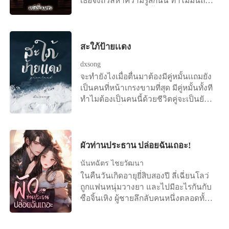
เธอจึงถวิลหาความรู้สึกนั้น ทำไมมันถึง
ช่างอบอุ่นอ่อนหวานทั้งที่ทำให้เธอต้อง
ขมขื่นใจ บนใบหน้าเศร้าโศกต้องสวม
หน้ากากของความสดใสแว่วหวานเอา
ไว้ทุกเสี้ยววินาที หัวใจที่ร่ำร้องเรียก
สะใภ้ป้ายเเดง
หาความรักตะโกนก้องราวกับกำลัง
dxsong
ขาดใจ สำหรับสงคราม ความรักสำหรับ
จะทำยังไงเมื่อตื่นมาต้องมีคู่หมั้นเเถมยัง
เขาไม่ใช่ของเล่น แต่ความรักจะอยู่เหนือ
เป็นคนที่หน้าเกรงขามที่สุด มีคู่หมั้นทั้งที
เหตุผลและความจำเป็นก็ไม่ได้ ถ้ารักต้อง
ทำไมต้องเป็นคนนี้ด้วยชีวิตคู่จะเป็นยัง
อยู่เหนือเหตุผล ทุกคนบนโลกจะพบแต่
ไงเมื่อมีคู่หมั้นอย่าง เปรม ปรเมศ เเล้วคน
ความหลงใหล เขาแยกแยะได้ แต่สิ่งที่
อย่างเปรม ปรเมศจะสนอะไรใครล่ะ เเบ
กำลังเจอคือความเร่าร้อนที่ต้องหลบซ่อน
บนี้ผมต้องทำยังไง?
รักที่เร่าร้อน รักแรก และรักเดียว มันกลับ
ผัวท่านประธาน ปล่อยฉันเถอะ!
เป็นการหลบซ่อน และพอกพูนไฟสวาท
ให้เผาไหม้ทุรนทุราย “เธอก็รู้ว่าไม่มีทาง
นันทฉัตร ไชยวัฒนา
ปฏิเสธพี่ได้ หัวใจเธอรู้ดีลูกแก้ว” “ลูกแก้ว
ในคืนวันเกิดอายุยี่สิบสองปี ลี่เฉี่ยนโลว่
เกลียดพี่คราม ชิงชังพี่คราม พี่ครามทำ
ถูกแฟนหนุ่มวางยา และไปมีอะไรกันกับ
แบบนี้ได้ไง พี่ครามเป็นสามีของพี่อัง
ซือจิ้นเหิง ผู้ชายลึกลับคนหนึ่งตลอดทั้ง
ทำได้ไง พี่ครามเลวที่สุด” “เราก็เลวด้วย
คืน วันรุ่งขึ้นเธอพบว่าครอบครัวเธอถูก
กันทั้งคู่ หรือเธอจะเถียงว่าไม่ได้รักพี่”
ทำลายจนไม่มีอะไรเหลือ เธอแต่งงานกับ
“ใจร้าย พูดแบบนี้ได้ไง พี่ครามใจร้ายกับ