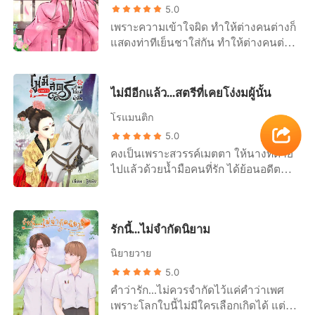
5.0
เพราะความเข้าใจผิด ทำให้ต่างคนต่างก็
แสดงท่าทีเย็นชาใส่กัน ทำให้ต่างคนต่าง
ก็พลาดช่วงเวลาแห่งความสุขไป กว่าจะ
รู้ตัวว่าอีกฝ่ายมีความสำคัญในชีวิตของ
ตนมากแค่ไหน อีกฝ่ายก็ได้จากไปตลอด
ไม่มีอีกแล้ว...สตรีที่เคยโง่งมผู้นั้น
กาลเสียแล้ว...
โรแมนติก
5.0
คงเป็นเพราะสวรรค์เมตตา ให้นางที่ตาย
ไปแล้วด้วยน้ำมือคนที่รัก ได้ย้อนอดีต
กลับมาเมื่อห้าปีก่อน ก่อนที่นางจะกลาย
เป็นสตรีที่โง่งมให้เขาหลอกลวงจนมี
จุดจบที่น่าเวทนา มีหรือครานี้นางจะยอม
รักนี้...ไม่จำกัดนิยาม
เจ็บปวดเพราะเขาอีก...
นิยายวาย
5.0
คำว่ารัก...ไม่ควรจำกัดไว้แค่คำว่าเพศ
เพราะโลกใบนี้ไม่มีใครเลือกเกิดได้ แต่