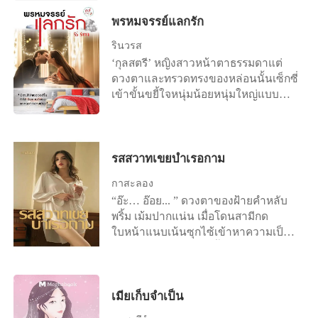
จิ้นเหิง ได้รับการคุ้มครองจากเขา และ
พี่อังได้ยังไง” “บางเรื่องเธอก็ไม่จำเป็น
ใช้เขาเพื่อแก้แค้น "ฉันเป็นภรรยาที่ถูก
พรหมจรรย์แลกรัก
ต้องรู้ ทุกสิ่งทุกอย่างบนโลกนี้ย่อมมี
กฎหมายของเขา" แม้ว่าแม่สามีของเธอ
เหตุผล” นิ้วกลางของสงครามชอนไช
รินวรส
จะไม่ยอมรับ แม้ว่าแฟนสาวที่เป็นซุป
เข้าสู่ปากถ้ำอันอุดมไปด้วยแหล่งน้ำที่
‘กุลสตรี’ หญิงสาวหน้าตาธรรมดาแต่
เปอร์สตาร์ของเขาจะตามมาอยู่ด้วยกัน
หลั่งริน เดือนกันยากรีดร้องสุดเสียง ทั้ง
ดวงตาและทรวดทรงของหล่อนนั้นเซ็กซี่
เธอก็ยังคงยืนยันอยู่อย่างนั้น เธอแท้งโดย
เกลียดเขา เกลียดตัวเอง และซ่านกระสัน
เข้าขั้นขยี้ใจหนุ่มน้อยหนุ่มใหญ่แบบ
บังเอิญ แต่เขากลับเข้าใจผิดว่าเธอไม่
ไปทุกรูขุมขน ร่างอิ่มที่ถูกพันธนาการไว้
ชะงัด แต่เจ้าหล่อนกลับรักษาพรหมจรรย์
อยากมีลูกกับเขา และด้วยความเข้าใจ
กับหัวเตียงดิ้นพล่านทุรนทุราย
ไว้ยิ่งชีพจวบจนกระทั่งอายุย่างเข้าสู่วัย
ผิดต่าง ๆ อีกหลายหย่าง เธอเลือกที่จะ
25 ปี เรื่องวุ่นๆก็เกิดขึ้นเพราะการตัดสิน
กระโดดลงทะเลเพื่อฆ่าตัวตาย หลายปี
ใจอย่างไร้สติของหล่อนเอง “กุลรักพี่ธีร์
รสสวาทเขยบำเรอกาม
ต่อมา เมื่อเธอกลับเข้ามาในชีวิตของเขา
นะคะ รักมานานแล้ว” “พิสูจน์สิ ...ว่าเธอ
อีกครั้ง เขาถึงกับตกตะลึง ชายคนนี้ได้สิ่ง
กาสะลอง
ยังเวอร์จิ้น ถ้าใช่! ฉันจะคบกับเธอ แล้ว
ที่ต้องการจากเธอแล้ว แต่เธอไม่เข้าใจ
“อ๊ะ… อ๊อย... ” ดวงตาของฝ้ายคำหลับ
หยุดที่เธอคนเดียว” กุลสตรีหน้าชา
ว่าทำไมเขาถึงยังรังควานและทรมาน
พริ้ม เม้มปากแน่น เมื่อโดนสามีกด
สายตาเขาดูหมิ่นดูแคลนหล่อนเหลือใจ
เธอต่อไป
ใบหน้าแนบเน้นซุกไซ้เข้าหาความเป็น
หล่อนไม่เคยอับอายอะไรอย่างนี้มาก่อน
สาว ฉั่วๆ ๆ ๆ ๆ ๆ เสียงลิ้นสากเฉาะรัว
นี่หล่อนทำอะไรลงไป ความตื่นตระหนก
ลากเลียเลยขึ้นเป็นจังหวะยาวๆ ตามรูป
ตกใจ ทำให้หล่อนก้าวผิดพลาดไปหมด
ทรงของกลีบสวาท เบียดกันแน่นเป็นพูงา
อะไรที่วาดหวังวางแผนไว้ หล่อนลืม
มอร่ามอะร้าอยู่ตรงง่ามขาของหญิงสาว
เมียเก็บจำเป็น
เลือนหมดสิ้น ...ลืมเลือนถึงขั้นไร้สติ เอ่ย
ที่เข่าสองข้างโดนดันแบะอ้า แอ่นร่อง
วาจาเหมือนคนไร้สมองให้เขาเหยียด