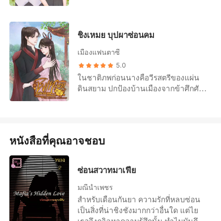
ทุกคนเลือกที่จะเป็นได้ เหมือนกับเขาสอง
คน ที่คิดว่า ความรักคือสิ่งที่สวยงามยิ่ง
กว่าสิ่งใด
ชิงเหมย บุปผาซ่อนคม
เมืองแฟนตาซี
5.0
ในชาติภพก่อนนางคือวีรสตรีของแผ่น
ดินสยาม ปกป้องบ้านเมืองจากข้าศึกศัตรู
จนตัวตาย เกิดชาติภพใหม่ในยุคจีน
โบราณ นางนั้นเติบโตขึ้นเป็นสตรีที่
งดงามแต่ทว่าภายใต้ใบหน้าที่งดงามนั้น
กลับมีความลับบางอย่างซ่อนอยู่
หนังสือที่คุณอาจชอบ
ซ่อนสวาทมาเฟีย
มณีน้ำเพชร
สำหรับเดือนกันยา ความรักที่หลบซ่อน
เป็นสิ่งที่น่าชิงชังมากกว่าอื่นใด แต่ไย