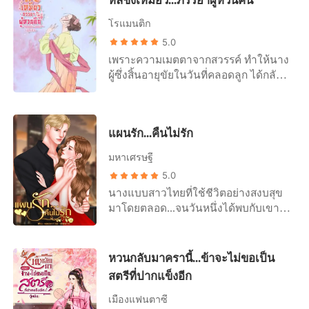
หลี่ชิงเหมียว...ภรรยาผู้หวนคืน
โรแมนติก
5.0
เพราะความเมตตาจากสวรรค์ ทำให้นาง
ผู้ซึ่งสิ้นอายุขัยในวันที่คลอดลูก ได้กลับ
มาเกิดใหม่ ในร่างของคุณหนูสามผู้โง่
เขลา บุตรีของท่านเจ้าสำนักศึกษาตระ
กูลหลี่
แผนรัก...คืนไม่รัก
มหาเศรษฐี
5.0
นางแบบสาวไทยที่ใช้ชีวิตอย่างสงบสุข
มาโดยตลอด...จนวันหนึ่งได้พบกับเขา
เขาที่เป็นพี่ชายสามีของน้องนางแบบที่
เคยทำงานด้วยกัน ชีวิตของเธอก็ได้
เปลี่ยนไป เพราะนอกจากถูกเขากวนใจ
หวนกลับมาครานี้...ข้าจะไม่ขอเป็น
แล้ว..เธอยังถูกเขากวนตัวอีกด้วย
สตรีที่ปากแข็งอีก
เมืองแฟนตาซี