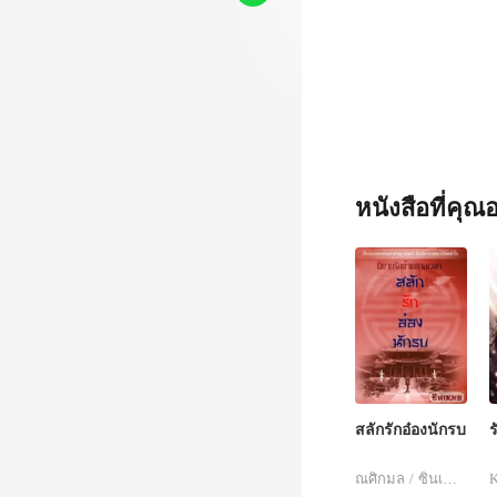
หนังสือที่คุ
สลักรักอ๋องนักรบ
ร
ณศิกมล / ซินเหมย
K