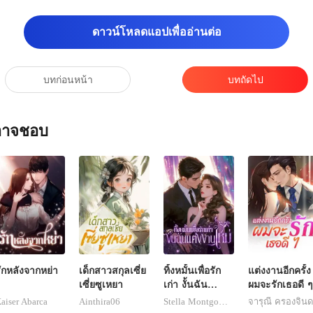
ดาวน์โหลดแอปเพื่ออ่านต่อ
บทก่อนหน้า
บทถัดไป
ณอาจชอบ
ักหลังจากหย่า
เด็กสาวสกุลเซี่ย
ทิ้งหมั้นเพื่อรัก
แต่งงานอีกครั้ง
เซี่ยซูเหยา
เก่า งั้นฉัน
ผมจะรักเธอดี ๆ
แต่งงานใหม่
aiser Abarca
Ainthira06
Stella Montgomery
จารุณี ครองจิน