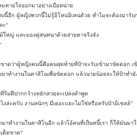
บทที่ 26
มหายใจออกมาอย่างเบื่อหน่าย
นี้อีก ผู้หญิงพวกนี้ไม่รู้อิโหน่อิเหน่ด้วย ทำไมจะต้องมาร
นางบำเ
บทที่ 27
่คะ”
ะไม้ใหญ่ และมองคู่สนทนาด้วยสายตาจริงจัง
นางบำเ
บทที่ 28
”
นางบำเ
บทที่ 29
ขาดว่าผู้หญิงคนนี้คือคนสุดท้ายที่ป้าจะรับเข้ามาขัดดอก เข
เข้ามาทำงานในคาสิโนเพื่อขัดดอก แล้วนายน้อยจะให้ป้าทำยั
นางบำเ
บทที่ 30
ี่ริมฝีปากกว้างหยักสวยจะเปล่งคำพูด
นางบำเ
งล่ะครับ งานหนักๆ มีเยอะแยะไม่ใช่หรือครับป้ามิเชลล์”
บทที่ 31
นางบำเ
องเข้ามาทำงานในคาสิโนอีก แล้วไอ้คนที่เป็นหนี้เรา ก็ให้มั
บทที่ 32
ีกเด็ดขาด”
นางบำเ