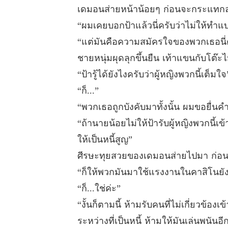
เดมอนส่ายหน้าน้อยๆ ก่อนจะกระแทกล
“ผมเคยบอกป้าแล้วนี่ครับว่าไม่ให้ทำแบบ
“แต่มันคือความสมัครใจของพวกเธอนี
ชายหนุ่มผุดลุกขึ้นยืน เท้าแขนกับโต๊
“ป้ารู้ได้ยังไงครับว่าผู้หญิงพวกนี้เต็มใจ
“ก็...”
“พวกเธอถูกบังคับมาทั้งนั้น ผมขอยื่นคำ
“ถ้านายน้อยไม่ให้ป้ารับผู้หญิงพวกนี้
ให้เป็นหนี้สูญ”
ศีรษะทุยสวยของเดมอนส่ายไปมา ก่อนท
“ก็ให้พวกมันมาใช้แรงงานในคาสิโนยังไ
“ก็...ใช่ค่ะ”
“งั้นก็ตามนี้ ห้ามรับคนที่ไม่เกี่ยวข้
ระหว่างที่เป็นหนี้ ห้ามให้มันเล่นพนันอ