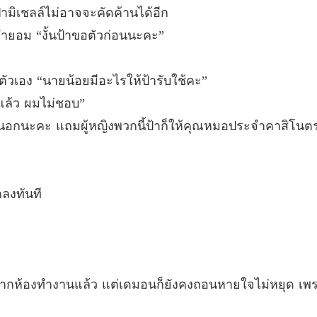
ามิเชลล์ไม่อาจจะคัดค้านได้อีก
บทที่ 33
จำยอม “งั้นป้าขอตัวก่อนนะคะ”
นางบำเ
บทที่ 34
ัวเอง “นายน้อยมีอะไรให้ป้ารับใช้คะ”
นางบำเ
้แล้ว ผมไม่ชอบ”
บทที่ 35
างนอกนะคะ แถมผู้หญิงพวกนี้ป้าก็ให้คุณหมอประจำคาสิโนตร
นางบำเ
บทที่ 36
นางบำเ
กลงทันที
บทที่ 37
นางบำเ
บทที่ 38
นางบำเ
ากห้องทำงานแล้ว แต่เดมอนก็ยังคงถอนหายใจไม่หยุด เพรา
บทที่ 39