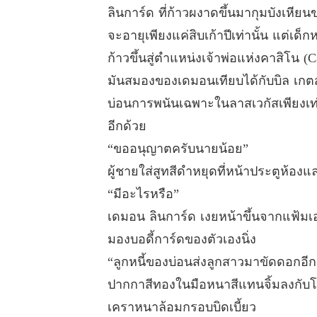
ลินการ์ด ที่ก้าวผงาดขึ้นมากุมบังเหีย
จะอายุเพียงแค่สิบเก้าปีเท่านั้น แต่เ
ก้าวขึ้นสู่ตำแหน่งเจ้าพ่อแห่งคาสิโน (
มันสมองของเดมอนเทียบได้กับบิล เกตส
บ่อนการพนันเฉพาะในลาสเวกัสเพียงเท
อีกด้วย
“ขออนุญาตครับนายน้อย”
ผู้ชายใส่สูทสีดำหยุดที่หน้าประตูห้องแ
“มีอะไรหรือ”
เดมอน ลินการ์ด เงยหน้าขึ้นจากแฟ้ม
มองบอดี้การ์ดของตัวเองนิ่ง
“ลูกหนี้ของบ่อนส่งลูกสาวมาขัดดอกอี
ปากกาสีทองในมือหนาสีแทนจิ้มลงกับโต๊
เคราหนาล้อมกรอบบิดเบี้ยว