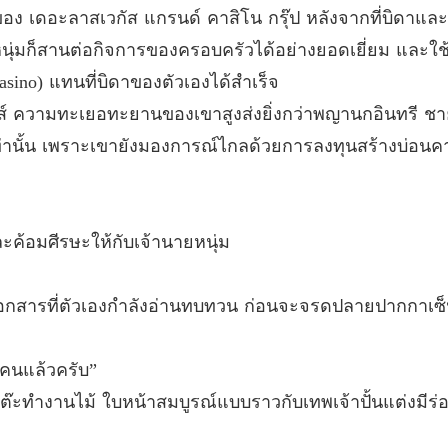
นของ เดอะลาสเวกัส แกรนด์ คาสิโน กรุ๊ป หลังจากที่บิดาและ
นางบำเ
ด็กหนุ่มก็สานต่อกิจการของครอบครัวได้อย่างยอดเยี่ยม และใ
บทที่ 13
Casino) แทนที่บิดาของตัวเองได้สำเร็จ
นางบำเ
์ ความทะเยอทะยานของเขาสูงส่งยิ่งกว่าพญานกอินทรี ชายหน
บทที่ 14
่านั้น เพราะเขายังมองการณ์ไกลด้วยการลงทุนสร้างบ่อน
นางบำเ
บทที่ 15
นางบำเ
ละค้อมศีรษะให้กับเจ้านายหนุ่ม
บทที่ 16
นางบำเ
เอกสารที่ตัวเองกำลังอ่านทบทวน ก่อนจะจรดปลายปากกาเซ็น
บทที่ 17
นางบำเ
กคนแล้วครับ”
บทที่ 18
ะทำงานไม้ ใบหน้าสมบูรณ์แบบราวกับเทพเจ้าปั้นแต่งมีร่อง
นางบำเ