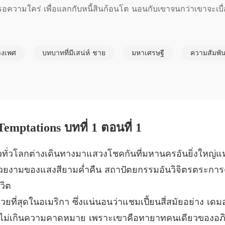
มใคร่ เพื่อแลกกับหนี้สินก้อนโต นอนกับเขาจนกว่าเขาจะเบื่อ 
นางบำเ
บทที่ 6 
นางบำเ
างเพศ
บทบาทที่มีเสน่ห์ ชาย
มหาเศรษฐี
ความสัมพัน
ศรษฐีเจ้าของบ่อนคาสิโนที่ใหญ่ที่สุดในลาสเวกัส หน้าที่ของหล่อ
บทที่ 7 
งเพื่อให้เขาพึงพอใจ แต่ไม่นานเขาก็เบื่อหน่าย ขับไล่ไสส่งหล่อ
นางบำเ
คับแผ่นฟ้า ในขณะที่หล่อนต้องหลบอยู่ในซอกหลืบของความมืดมิดเพื
บทที่ 8 
นางบำเ
emptations บทที่ 1 ตอนที่ 1
บทที่ 9 
นางบำเ
วทั่วโลกต่างเดินทางมาแสวงโชคกันที่มหานครอันยิ่งใหญ่แห่ง
บทที่ 10
วยงามของแสงสียามค่ำคืน สถาปัตยกรรมอันวิจิตรตระก
นางบำเ
วิต
บทที่ 11
วยที่สุดในอเมริกา ซึ่งแน่นอนว่าแชมเปี้ยนสี่สมัยอย่าง เด
นางบำเ
าอย่างไม่เกินความคาดหมาย เพราะเขาคือทายาทคนเดียวของอภิม
บทที่ 12