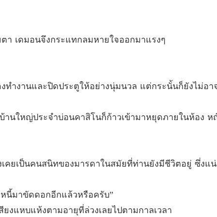
บทที่ 19
นางบำเ
บทที่ 20
สายตา เดมอนจึงกระแทกลมหายใจออกมาแรงๆ
นางบำเ
บทที่ 21
งทำงานและปิดประตูให้อย่างนุ่มนวล แต่กระนั้นก็ยังไม่อา
นางบำเ
บทที่ 22
แม่บ้านใหญ่ประจำบ่อนคาสิโนก็ก้าวเข้ามาหยุดภายในห้อง ห
นางบำเ
บทที่ 23
นางบำเ
บทที่ 24
งเคยเป็นคนสนิทของมารดาในสมัยที่ท่านยังมีชีวิตอยู่ ซึ่งแ
นางบำเ
บทที่ 25
นี้มาขัดดอกอีกแล้วหรือครับ”
ำเสียงแหบแห้งตามอายุที่ล่วงเลยไปตามกาลเวลา
นางบำเ