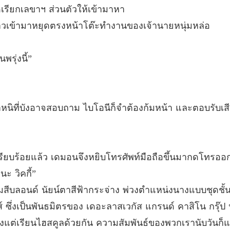
นางบำเ
รียกเลขาฯ ส่วนตัวให้เข้ามาหา
บทที่ 40
็ก้าวเข้ามาหยุดตรงหน้าโต๊ะทำงานของเจ้านายหนุ่มหล่อ
รุ่งนี้”
ำหนิที่บังอาจสอบถาม ไบโอนีก็จำต้องก้มหน้า และตอบรับเสี
ยบร้อยแล้ว เดมอนจึงหยิบโทรศัพท์มือถือขึ้นมากดโทรออ
ะ วิคกี้”
ี่ผมสีบลอนด์ นัยน์ตาสีฟ้ากระจ่าง พ่วงตำแหน่งนางแบบชุดชั้น
 ซึ่งเป็นพันธมิตรของ เดอะลาสเวกัส แกรนด์ คาสิโน กรุ๊ป น
ั้งแต่เรียนไฮสคูลด้วยกัน ความสัมพันธ์ของพวกเรานับวันก็แ