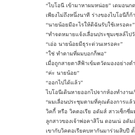
“ไบโอนี เข้ามาหาผมหน่อย” เดมอนกดเ
เพียงไม่ถึงหนึ่งนาที ร่างของไบโอนีก
“นายน้อยมีอะไรให้ดิฉันรับใช้เหรอคะ”
“ทำจดหมายแจ้งเลื่อนประชุมเซลล์ไปวันพ
“เอ่อ นายน้อยมีธุระด่วนเหรอคะ”
“ใช่ ทำตามที่ผมบอกก็พอ”
เมื่อถูกสายตาสีฟ้าเข้มตวัดมองอย่างต
“ค่ะ นายน้อย”
“ออกไปได้แล้ว”
ไบโอนีเดินหายออกไปจากห้องทำงานเรี
“ผมเลื่อนประชุมตามที่คุณต้องการแล้วน
วิคกี้ หรือ วิคตอเรีย อดัมส์ สาวเซ็กซ
ลูกสาวของเจ้าพ่อคาสิโน ดอนเน่ อดัมส์
เขากับวิคตอเรียคบหากันมาร่วมสิบปี ต