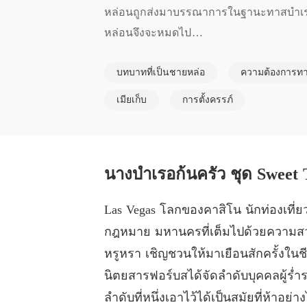
หล่อนถูกส่งมาบรรณาการในฐานะทาสบำเรอควา
หล่อนจึงจะหมดไป

บทบาทที่เป็นชายหล่อ
ความต้องการท
พะแพง ถูกส่งตัวมาเป็นนางบำเรอให้กับมหาเ
ามอยู่บนเตียง หล่อนก้มหน้าก้มตาทำทุกอย่า
เมียเก็บ
การตั้งครรภ์
หญิงคนใหม่ที่ทั้งสวยและแสนคู่ควรดังก้อง
นางบำเรอก้นครัว ชุด Sweet T
Las Vegas โลกของคาสิโน นักท่องเที่ย
กฎหมาย มหานครที่เต็มไปด้วยความส
หรูหรา เชิญชวนให้มาเยือนสักครั้งในชี
นิตยสารฟอร์บสได้จัดลำดับบุคคลผู้ร่ำร
ลำดับที่หนึ่งเอาไว้ได้เป็นสมัยที่ห้