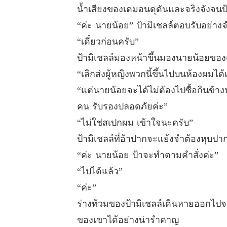
น้ำเสียงของเดมอนดุดันและจริงจังจนป้
“ค่ะ นายน้อย” ป้ามิเชลล์ตอบรับอย่าง
“เดี๋ยวก่อนครับ”
ป้ามิเชลล์มองหน้าขึ้นมองนายน้อยของต
“เลิกส่งผู้หญิงพวกนี้ขึ้นไปบนห้องผมได
“แต่นายน้อยจะได้ไม่ต้องไปซื้อกินข้
คน รับรองปลอดภัยค่ะ”
“ไม่ใช่สเปกผม เข้าใจนะครับ”
ป้ามิเชลล์ที่อ้าปากจะแย้งจำต้องหุบปา
“ค่ะ นายน้อย ป้าจะทำตามคำสั่งค่ะ”
“ไปได้แล้ว”
“ค่ะ”
ร่างท้วมของป้ามิเชลล์เดินหายออกไปจ
ของเขาได้อย่างน่ารำคาญ