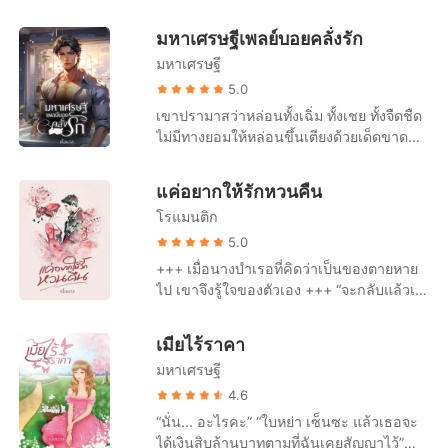
ไม่ได้เลยแม้แต่วินาทีเดียว หึ เธอมันก็แค่ สาว
ของเขาบีบเค้นลงกับลำคอขาวผ่องของ
ถึงไหนต่อไหนด้วยกันก็แล้วแต่ห้ามเปิดเผยทั้ง
ใช้บนเตียง ที่ฉันจะมาหาตอนอยากมีเซ็กซ์
หล่อนแรงขึ้น จนหล่อนเกือบจะหายใจไม่ออก
มหาเศรษฐีเพลย์บอยคลั่งรัก
นั้น ซึ่งด้วยความรักที่มีต่อเขา ทำให้เธอตกลง
เท่านั้นแหละ!!!
"ยังจะมีหน้ามาถามอีกเหรอ เธอไปทำอะไร
ยอมเป็น คนในความลับของเขาอย่างเต็มใจ
มหาเศรษฐี
++++++++++++++++++++++++++++++
เอาไว้ล่ะ" "ครีม... ครีมเปล่า..." "เลิกตอแหล
++++++++++++++++++++++++++++++
+++++++++++++++++++++ ปากบอกว่า
5.0
เถอะ ฉันรู้เรื่องจากน้องอัญหมดแล้ว" "..."
+++++++++++++++++++++ "มามี๊ขา..."
สิ่งที่เกิดขึ้นมันก็แค่เซ็กซ์ แต่ลมทะเลก็บุก
เขาปรามาสว่าหล่อนทั้งเฉิ่ม ทั้งเชย ทั้งจืดชืด
"เธอจงใจละเมิดข้อตกลงของเรา" "ครีมเปล่า
วชิรวัฒน์มองเด็กหญิงตัวน้อยที่อายุน่าจะไม่
เข้าไปในห้องนอนของสกาวเดือนทุกคืน คืน
ไม่มีทางยอมให้หล่อนขึ้นเตียงด้วยเด็ดขาด
นะคะ คุณอัญเธอรู้อยู่แล้ว... เธอรู้จากคุณ
ถึงสามขวบวิ่งเข้ามาสวมกอดฟาริดาด้วย
นี้ก็เช่นกัน... เขากำลังตั้งหน้าตั้งตากลืนกิน
แต่สุดท้ายแล้วกลับเป็นเขาเองที่ต้องกลืน
ภามไม่ใช่เหรอคะ..." หล่อนพยายามจะ
ความประหลาดใจและตกใจในเวลาเดียวกัน
หัวนมสีหวานจากเต้าของสกาวเดือนอย่าง
น้ำลาย และคลั่งรักหล่อนจนโงหัวไม่ขึ้น “เจอ
อธิบายในมุมของตัวเอง แต่ชายหนุ่มไม่
เขามองใบหน้ากลมๆ ของเด็กหญิงคนนั้น
แค่อยากให้รักหวนคืน
ตะกรุมตะกราม แม้เมื่อวานจะเอาหล่อนจน
คุณก็ดีแล้ว... ฉันมีเรื่องจะคุยกับคุณพอดีเลย
ยอมรับฟัง "เธอเดือดร้อน ฉันก็ช่วย ให้ข้าวให้
สลับกับใบหน้าของฟาริดา ซึ่งก็พบว่าหญิง
ฟ้าสาง แต่คืนนี้ก็ยังคงหิวกระหายในรสสวาท
โรแมนติก
ค่ะ” คนที่นอนเอกเขนกอยู่บนเตียงนุ่มรีบดีด
น้ำ ให้เงิน เซ็กซ์ดีๆ ฉันก็ให้ งานก็มีให้ทำ
สาวกำลังหน้าซีดเผือดไร้สีเลือด "นี่มันอะไร
ของหล่อนเหมือนเดิม ดูเถอะ แค่ร้องคราง
ตัวลุกขึ้นนั่งทันที ใบหน้าหล่อจัดเปื้อนรอยยิ้ม
5.0
แล้วเธอยังต้องการอะไรจากฉันอีก อยู่เงียบๆ
กัน น้องฟาง... เด็กคนนี้... เป็น..." เขายังพูด
ทำไมหล่อนจะต้องครวญครางให้เสียงหวาน
และมองร่างอวบอัดของพลับพลึงด้วยความหิว
อยู่ในที่ตัวเองไม่ได้หรือไง หื้อ!" "ครีม... ฮือ
+++ เมื่อนางบำเรอที่คิดว่าเป็นของตายหาย
ไม่ทันจบ ฟาริดาก็ดันร่างของเด็กหญิงไปไว้
ขนาดนี้ด้วย แค่ได้ยินเสียงครางของหล่อน
กระหายไม่ปิดบัง “เอาไว้คุยกันที่หลังเถอะ
อออ..." "แล้วเธอยังมีหน้าไปโกหกน้องอัญว่า
ไป เขาจึงรู้ใจของตัวเอง +++ “จะกลับแล้วเห
ด้านหลัง ก่อนจะตอบเขาด้วยสุ่มเสียงดังฟัง
ร่างกายที่ร้อนเหมือนถูกไฟแผดเผาอยู่แล้วก็
ครับ” แล้วเจ้าของคำพูดกระเส่าก็ยื่นสองแขน
ท้องกับฉันอีกเหรอ เธอกล้าดียังไงพูดแบบนั้น
รอคะ” “พรุ่งนี้ผมมีนัดกับ น้องลียา แต่เช้าน่ะ
ชัด "ลูกสาวของฟางเองค่ะ" วชิรวัฒน์ถึงกับ
ยิ่งแทบมอดไหม้แหลกเป็นจุล "ทำไมเธอน่า
ออกมาข้างหน้า “มาหาผมสิ พลับพลึง” หล่อน
ออกไป คาลิสา!" หากหล่อนบอกออกไปว่าตัว
ถ้าผมค้างคืนที่นี่ ผมอาจจะตื่นเช้าไม่ไหว”
อึ้ง เขาหันไปมองสบตากับอภิวัฒน์ ก็พบว่า
เอาแบบนี้ สกาวเดือน..."
เมียไร้ราคา
ส่ายหน้าไปมา ความน้อยใจยังคงเต้นเร่าอยู่
เองกำลังตั้งท้องลูกของเขาจริงๆ ภาวินทร์ก็
แววตาของเขายังคงมองหล่อนไม่วางตา “คุณ
เลขาฯ หนุ่มก็อึ้งไม่ต่างกัน หลังจากตั้งสติอยู่
ในความรู้สึก “ฉันจะกลับบ้านพรุ่งนี้ค่ะ” คิ้ว
มหาเศรษฐี
คงจะไม่เชื่อ ใช่... เขาไม่มีทางเชื่อหรอก ตอน
ก็รู้ใช่ไหมว่าถ้าผมอยู่กับคุณ ผมไม่ค่อยได้
ชั่ววินาที เขาก็หันกลับมาจ้องหน้าฟาริดา
เข้มของดีแลนขมวดพันกันยุ่ง ก่อนที่เขาจะ
นี้เขาเชื่อคำพูดของคู่หมั้นคนสวยของเขาคน
นอนเท่าไหร่ เอาเป็นว่า คืนพรุ่งนี้ผมจะมาหา
4.6
เขม็ง "เด็กคนนี้เป็นลูกของใครครับ" เขา
กระโดดลงจากเตียงอย่างคล่องแคล่วและ
เดียวเท่านั้น "ตอบมาสิ... เธอท้องลูกของฉัน
คุณก็แล้วกันนะ ผมไปล่ะ” แล้วบุรุษรูปงามดั่ง
พยายามที่จะถามเสียงสุภาพ ทั้งๆ ที่ภายในใน
“นั่น... อะไรคะ” “ใบหย่า เซ็นซะ แล้วเธอจะ
เดินมาหยุดตรงหน้าของหล่อน “คุณทำอย่าง
จริงหรือเปล่า" ใบหน้าที่เปียกชุ่มไปด้วยหยาด
เทพเจ้าปั้นแต่งก็โน้มหน้ามาจูบแก้มนวลที่มีสี
เต็มไปด้วยเพลิงไฟกัลป์ เพราะอย่างนี้เองเห
ได้เงินสิบล้านบาทตามที่ฉันเคยสัญญาไว้”