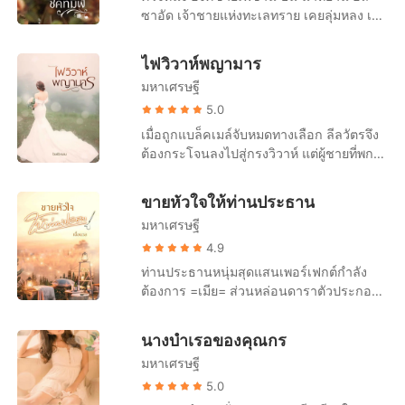
ซาอัด เจ้าชายแห่งทะเลทราย เคยลุ่มหลง เมริ
สา สาวไทยแสนสวยจนถึงขั้นคิดจะอภิเษก
สมรสด้วย แต่แล้วก็ถูกสาวเจ้าทรยศ หักหลัง
ไฟวิวาห์พญามาร
อย่างร้ายกาจ หลายเดือนต่อมาวงล้อการแก้
มหาเศรษฐี
แค้นหมุนมาบรรจบอีกครั้ง องค์ชายเฟซาน
จะทำทุกทางที่จะลากตัวเมริสามาชดใช้ความ
5.0
ผิดในอดีตให้จงได้ “เมย์ไม่คิดว่าจะเจอคุณที่
เมื่อถูกแบล็คเมล์จับหมดทางเลือก ลีลวัตรจึง
นี่... ไม่คิดว่าชาตินี้จะมีวาสนาพบคุณอีก” “ก็
ต้องกระโจนลงไปสู่กรงวิวาห์ แต่ผู้ชายที่พก
อุตส่าห์บินมาหาไม่ใช่หรือ...” นิ้วแกร่งไล้กลีบ
ความโหดเหี้ยม ดิบกระด้างมาตั้งแต่เกิดอย่าง
ปากอิ่มที่เขาเคยดูดดื่มแผ่วเบา “ค่ะ เมย์อยาก
เขาไม่มีวันยอมแพ้ง่ายๆ แน่นอน แม่ปลายฟ้า
ขายหัวใจให้ท่านประธาน
เจอคุณ เมย์อยากจะอธิ...” “หุบปาก! คำพูด
แสนพยศจะต้องเจ็บช้ำ เพราะวิวาห์ครั้งนี้มัน
ของผู้หญิงแพศยาแบบเธอไม่สามารถทำให้
มหาเศรษฐี
คือวิวาห์ไฟ ที่ทั้งเร่าร้อนและบ้าคลั่ง “ไปร่าน
ฉันเคลิบเคลิ้มได้อีกแล้ว” เมริสาน้ำตาไหล
ที่ไหนมาล่ะ... ผัวรอตั้งนาน...” “คนปาก
4.9
พยายามอ้อนวอน “แต่เฟซานคะ เมย์ต้อง
สกปรก! นี่ปล่อยฉันนะ...” พยายามดิ้นรนสุด
ท่านประธานหนุ่มสุดแสนเพอร์เฟกต์กำลัง
สารภาพกับคุณ เรื่องวันนั้น เมย์กับโจเซฟเรา
ฤทธิ์ แต่ยิ่งดิ้นร่างกายก็ยิ่งเบียดเคล้ากัน
ต้องการ =เมีย= ส่วนหล่อนดาราตัวประกอบ
ไม่...” “ฉันไม่อยากฟังเรื่องอัปปรีย์ของเธอ
ความกำยำของเขาส่งผ่านมาสู่ร่างกายของ
ตกอับที่กำลังต้องการ =เงิน= สัญญาแต่งงาน
อีก!” นัยน์ตาสีทองเรืองรองไปด้วยความ
หล่อนชัดเจน โดยเฉพาะความแข็งชันที่ดุน
ปลอมๆ จึงเกิดขึ้น พร้อมกับค่าจ้างราคาแพง
เคียดแค้น “เลิกพยายามคิดที่จะพูดให้ตัวเองดู
นางบำเรอของคุณกร
ดันอยู่ตรงหน้าท้อง ปลายฟ้าแก้มแดงอยู่
ระยับ แต่ทำไมนะ โชคชะตาถึงเล่นตลก
ดีได้แล้วเมริสา เพราะไอ้เฟซานคนโง่คนเดิม
ท่ามกลางความสลัว “ฉันบอกให้ปล่อยไง...
มหาเศรษฐี
ทำให้หล่อนกับเขาอุ่นเตียงกันก่อนที่หล่อนจะ
มันตายไปพร้อมๆ กับอุบัติเหตุเมื่อหกเดือน
คนเลว...!” “ตั้งแต่ได้ทะเบียนสมรสไปนอน
ได้รับค่าจ้างเสียอีก!!?? ตัวอย่างในเล่มจ้า...
5.0
ก่อนแล้วล่ะ” “อย่าค่ะ... อย่าทำกับเมย์แบบนี้
กอดนี่... ปากเก่งขึ้นเยอะเลยนี่...” “จะหย่าเลย
“ห๊า! ว่า... ว่าไงนะไหม แก... แกปล้ำท่าน