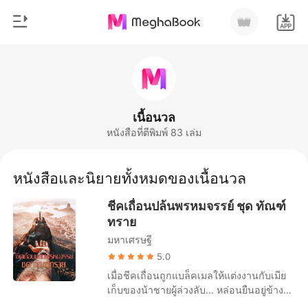
0
หน้าแรก
เติมเงิน
หมวดหมู่
เนื้อนวล
หนังสือที่ตีพิมพ์ 83 เล่ม
สมัยใหม่
ประวัติการอ่าน
ประวัติศาสตร์
หนังสือและนิยายทั้งหมดของเนื้อนวล
ออกจากระบบ
โรแมนติก
ชีคเถื่อนปล้นพรหมจรรย์ ชุด ทัณฑ์
นิยายวาย
ทราย
ดาวน์โหลดแอป
มหาเศรษฐี
มหาเศรษฐี
5.0
รายการ
เมื่อชีคเถื่อนถูกแบล็คเมลให้แต่งงานกับเมีย
เก็บของน้าชายผู้ล่วงลับ... หล่อนยืนอยู่ข้าง
กับหน้าต่าง แสงแดดยามสายส่องกระทบเข้า