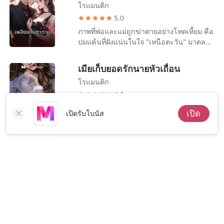
โรแมนติก
หล่อนต้องการมากกว่านี้...! เดวิดรู้ดีว่าสาว
“ฟ้าจะทำงานแลกเงินค่ะ ไม่ใช่ขายตัวแลก
สวยเจ้าของเต้าอวบอัดร้องขออะไร แต่เขายัง
5.0
เงิน” “งั้นก็ถือว่าเมื่อคืนคุณทำงานสิ แล้วก็รับ
ให้หล่อนไม่ได้ เพราะเขายังต้องสำรวจตรวจ
เงินจากผมไป คุณจะได้ไปใช้หนี้ใช้สินให้หมด
ภาพที่พ่อและแม่ถูกฆ่าตายอย่างโหดเหี้ยม คือ
ตราสมบัติของตัวเองให้ทุกตารางนิ้วเสียก่อน
จะได้ไม่ต้องไปรับงานแก้ผ้าแก้ผ่อนอีก”
ปมแค้นที่ฝังแน่นในใจ "เหนือตะวัน" มาตลอด
หล่อนหวานทั้งตัวเนื้อทั้งตัว หัวนมก็ดูดมันส์
ชีวิต และเมื่อเวลาที่เขารอคอยมาถึง ชาย
ปากมาก เต้านมก็ใหญ่โตยิ่งบีบยิ่งขยำก็ยิ่งเด้ง
หนุ่มจึงเริ่มต้นสะสางความแค้นทันที ทุกอย่าง
เมียเก็บยอดรักนายหัวเถื่อน
ดึ๋งตามติดอุ้งมือ แต่นั่นยังไม่ใช่จุดสุดท้ายที่
เป็นไปตามแผนที่วางไว้ ศัตรูติดกับดักของเขา
เขาจะสำรวจ “อ๊า... ได้โปรด... เดวิดขา... ได้
โรแมนติก
อย่างง่ายดาย ไม่เว้นแม้แต่เธอคนนั้น... เอื้อม
โปรด... ฉัน... ฉันต้องการคุณ... อ๊า...”
ดาว หญิงสาวหัวใจบริสุทธิ์ผู้ภักดีและรักเหนือ
4.9
ตะวันจนหมดหัวใจถูกเหมารวมว่าเป็นศัตรู
เมื่อน้องชายทำผิดใหญ่หลวง ฟางข้าวจึงต้อง
เปิด
เปิดรับโบนัส
ของเขาด้วย เพียงเพราะเธอเป็นเลือดเนื้อเชื้อ
เดินทางมาหาคนเถื่อนอย่างเขา เพื่อรับผิด
ไขของฆาตกร หญิงสาวตกอยู่ในฐานะเหยื่อที่
ชอบแทนทุกการกระทำของน้องชาย... “ตอน
ไม่มีทางต่อสู้... เธอยินดีรับโทษทัณฑ์ทุก
กลางวันคุณก็ทำงานบ้าน แล้วก็ไปช่วยงาน
เมียจ้างรัก ชุด The billionaire
ประการจากเขา ด้วยหวังว่าจะดับไฟแค้นใน
ในไร่ ส่วนตอนกลางคืนก็ทำหน้าที่ที่คุณถนัด
demon's virgin mistress
ใจชายหนุ่มให้มอดไหม้ลงได้ แม้เจ็บช้ำ
ดีไหม” หล่อนเงื้อมือจะฟาดหน้าของขุนเขา
ทรมานเพียงใดหญิงสาวก็ไม่อุทธรณ์... แล้ว
โรแมนติก
อีกครั้ง แต่เขาคว้าเอาไว้เสียก่อน “ถ้าตบผม
เขาเล่า ได้ชำระแค้นสมใจแล้ว ทำไมจึงยัง
อีก ผมจะฆ่าไอ้น้องระยำของคุณเดี๋ยวนี้
4.9
รู้สึกเจ็บปวดรวดร้าวทุกครั้งที่เห็นน้ำตาของ
แหละ” ฟางข้าวน้ำตาซึม สะบัดมือแรงๆ ออก
คิริล อิสไมนอฟ มาร์คิเดฟ พี่รองแห่งตระกู
เธอคนนั้น ที่ถูกเขาต้องหัวเราะด้วยความ
จากอุ้งมือหนาของเขา “คุณมันคนชั่วร้าย”
ลมาร์คิเดฟ หากเปรียบว่าหมาป่าดุร้ายและ
สะใจไม่ใช่หรือ ? เขาควรจะจัดการกับเธอต่อ
ขุนเขาหัวเราะร่วน เขาไหวไหล่กว้างของตัว
เจ้าเล่ห์แล้ว คิริลนั้นน่ากลัวกว่ามากนัก ชาย
ไปอย่างไรดี!
เองขึ้นลงอย่างไม่แสแยน้ำตาของฟางข้าว