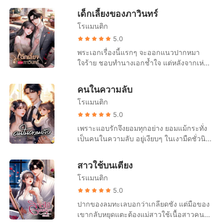
เรื่องสั้นคัดสรร
มาทางด้านหลังของหญิงสาว มันทำให้เขา
เด็กเลี้ยงของภาวินทร์
เห็นสัดส่วนสมบูรณ์แบบได้ชัดเจนเต็มสองตา
โรแมนติก
เลือดหนุ่มในกายเดือดพล่าน ความต้องการ
ทางเพศระเบิดขึ้นภายในช่องท้องอย่างรุนแรง
5.0
เขาต้องการหล่อน... ต้องการผู้หญิงที่ยืนจีบ
พระเอกเรื่องนี้แรกๆ จะออกแนวปากหมา
ปากจีบคอโต้เถียงเขาคอเป็นเอ็นตรงหน้า
ใจร้าย ชอบทำนางเอกช้ำใจ แต่หลังจากเห่า
แทบขาดใจ แต่หล่อนคือเมียเก็บของน้า
หอนเป็นแล้ว ก็จะกลายเป็นหมาโบ้คลั่งรัก
ชาย...! ผู้หญิงต้องห้ามที่เขาต้องเก็บไม้เก็บมือ
สุดๆ เลยค่ะ ไรต์นอนยันเลย 555+++ คำ
คนในความลับ
ให้ไกลที่สุด “ฉันต้องการทำแบบนี้ตั้งแต่เห็น
เตือน... พระเอกเรื่องนี้โบ้ซ้ำโบ้ซ้อนโบ้ไม่
เธอครั้งแรกที่เมืองไทยแล้ว จัสมิน... อืมมมม”
โรแมนติก
ปรานีใคร 55
เซรีมสาธิตความต้องการของตัวเองด้วยการ
++++++++++++++++++++++++++++++
5.0
ชำแรกแทรกลึกเข้ามาในความคับแน่นไร้
++++++++++++++++++ "คุณ... ภาม...
เพราะแอบรักจึงยอมทุกอย่าง ยอมแม้กระทั่ง
ราคีของหล่อนอย่างดุดัน ใบหน้าหล่อเหลา
เป็นอะไรคะ..." คำถามของหล่อนตะกุกตะกัก
เป็นคนในความลับ อยู่เงียบๆ ในเงามืดชั่วนิ
เต็มไปด้วยความเถื่อนถ่อย เสียงคำรามด้วย
จนแทบฟังไม่เป็นคำ "หึ... ยังจะมีหน้ามาถาม
รันดร์ กฎของเขาก็คือ มีอะไรกัน นอนด้วย
ความกระสันรัญจวนแผดก้องห้องบรรทม
อีกหรือคาลิสา!" เขายื่นมาบีบคอของหล่อน
กัน สนุกกัน แต่ห้ามบอกใคร ห้ามให้ใครรู้ว่า
“อื้อ... ฉัน... เจ็บ...” “มันจะดีขึ้น... อืมมมมม...”
สาวใช้บนเตียง
และนั่นก็ทำให้หล่อนตกใจแทบช็อก "คุณ
มีความสัมพันธ์กันแบบไหน ในที่ทำงานเขา
มันจะดีขึ้นได้ยังไงกัน ในเมื่อเซรีมยังไม่ยอม
ภาม... ครีม... กลัว..." ทำไมเขาทำแบบนี้
โรแมนติก
คือท่านประธาน และเธอก็คือพนักงานคน
หยุดเคลื่อนไหวเลยแม้แต่น้อย
ทำไมภาวินทร์ถึงบีบคอหล่อนล่ะ แม้จะไม่ได้
หนึ่งในบริษัทเท่านั้น เมื่อเจอกันก็ทักทายกัน
5.0
บีบแรงนัก แต่ก็ทำให้หล่อนกลัวจนแทบหยุด
บ้างแบบเจ้านายกับลูกน้อง ห้ามแสดงท่าทาง
ปากของลมทะเลบอกว่าเกลียดชัง แต่มือของ
หายใจ "เธอนี่มันเลี้ยงไม่เชื่อง" "คุณภาม...
หรือแสดงความเป็นเจ้าของ ห้ามโพสต์
เขากลับหยุดแตะต้องแม่สาวใช้เนื้อสาวคนนี้
พูดอะไรคะ ครีมไม่เข้าใจ... อ๊ะ..." นิ้วยาว
สถานะในโซเชียล แม้จะไปเที่ยวด้วยกัน ไป