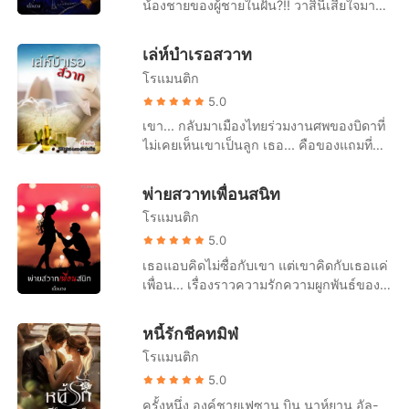
ไร้ยางอาย
น้องชายของผู้ชายในฝัน?!! วาสินีเสียใจมากที่
มา ก่อนจะทำหน้าแปลกใจเมื่อนึกอะไรขึ้นได้
อย่างมาชนเข้าที่ขาด้านหลัง ปรมะหยุดเดิน
ปรมะผู้ชายที่ตนเองแอบรักมาหลายปีพลาดทำ
“นี่บัวคงไม่ท้องหรอกใช่ไหม” ใบหน้าของบัว
และก็หมุนตัวกลับไปมองสิ่งที่พุ่งเข้ามาปะทะ
ผู้หญิงท้อง หญิงสาวดื่มเหล้าจนเมามาย และ
รินซีดเผือดไร้สีเลือด และก็อดนึกย้อนไปถึง
เล่ห์บำเรอสวาท
ร่างกายของตัวเอง เด็กผู้หญิงถักเปียสอง
เผลอไผลมีความสัมพันธ์ชั่วข้ามคืนกับปรมิ
ค่ำคืนหนึ่งที่ภวินท์นอนกับหล่อนมาราธอน
ข้าง... เขายิ้มที่มุมปากน้อยๆ ก่อนจะย่อตัวลง
โรแมนติก
นทร์คุณหมอหนุ่มสุดหล่อซึ่งเป็นน้องชายแท้ๆ
ตั้งแต่หัวค่ำยันรุ่งสาง และถุงยางอนามัยก็
นั่งเผชิญหน้ากับเด็กตัวจ้อย “อย่าวิ่งซนนะ
ของปรมะ! เรื่องทุกอย่างมันควรจะจบแค่
5.0
หมด แถมหล่อนยังหลงลืมกินยาคุมฉุกเฉินอีก
ครับเด็กดี...” เด็กน้อยเงยหน้าขึ้นมามองเขา
นั้น... เพราะทั้งเขากับหล่อนต่างตกลงกันว่า
เขา... กลับมาเมืองไทยร่วมงานศพของบิดาที่
ต่างหาก หล่อนไม่ได้บอกใครกับความเผลอ
ก่อนที่จะยิ้มออกมาอย่างดีใจ “คุณพ่อ...” เขา
จะเก็บเรื่องนี้เอาไว้เป็นความลับ? หากแต่
ไม่เคยเห็นเขาเป็นลูก เธอ... คือของแถมที่
เรอในครั้งนั้น เพราะคิดว่าตัวเองจะไม่โชค
ไม่ได้ตกใจกับสิ่งที่ได้ยินจากปากของเด็กหญิง
เรื่องมันไม่ยอมจบน่ะสิ เมื่อเมธวินพี่ชายของ
พ่วงมากับพินัยกรรม ที่ไม่อาจจะปฏิเสธได้
ร้ายได้รับผลกระทบใดๆ แต่... แต่ตอนนี้ผล
ตรงหน้า แต่สิ่งที่ทำให้เขาตกใจจนแทบช็อก
หล่อนดันมาพบเจอเข้าพอดิบพอดีดั่งจังหวะ
เขาชังหล่อนราวกับเศษขยะ ตั้งใจว่าจะ
แห่งความไม่รอบคอบในครั้งนั้นกำลังส่งผล
คือใบหน้าของเด็กหญิงคนนี้ช่างละม้าย
พ่ายสวาทเพื่อนสนิท
นรก! การแต่งงานจอมปลอม กับคุณหมอหนุ่ม
เหยียบให้แหลกคาฝ่าเท้าเพราะหลงคิดว่าเธอ
กับหล่อนอย่างร้ายแรง “ไม่... น่าใช่หรอกจ้ะ
คล้ายคลึงกับเขาตอนเด็กไม่มีผิด ปรมะถึงกับ
สุดเย็นชาจึงเกิดขึ้นกะทันหัน เขากับหล่อนจึง
โรแมนติก
คือเมียลับของบิดา แต่พอได้ลิ้มชิมรส ความ
ป้าวัล” หล่อนภาวนาให้เป็นแบบนั้น ภาวนาให้
อึ้งงันไป แต่เด็กน้อยยังคงยิ้มแถมยังยกมือขึ้น
ต้องร่วมหัวจมท้ายอยู่ในเรือลำเดียวกัน
ตั้งใจทุกอย่างก็เปลี่ยนแปลงไป เมื่อเธอช่าง
5.0
หล่อนไม่ได้ตั้งท้องกับผู้ชายที่กำลังจะไปเป็น
ลูบหน้าของเขาไปมา “คุณพ่อจริงๆ ด้วย...
จนกว่าจะมีโอกาสได้เซ็นใบหย่า! ซีรีส์ในชุดที่
หวานฉ่ำ จนเขาไม่อาจจะตัดใจสลัดทิ้งได้ลง
สามีของผู้หญิงคนอื่นอย่างภวินท์
เธอแอบคิดไม่ซื่อกับเขา แต่เขาคิดกับเธอแค่
ไข่มุกไม่ได้ฝันไป... เย้...” “หนู...” ตอนนี้แม้แต่
เกี่ยวข้องกัน 1. ขายหัวใจให้ท่านประธาน 2.
เพื่อน... เรื่องราวความรักความผูกพันธ์ของ
จะพูดออกมาให้เป็นคำยังยากสำหรับปรมะ
มลทินรัก CEO 3. คืนเผลอรัก 4. อุ้มรักเมีย
ข้าวหอมกับปกป้อง คนทั้งคู่เคยเป็นเพื่อนซี้กัน
เลย เด็กคนนี้เรียกเขาว่าพ่อ แถมยังมีหน้าตา
แสนชัง
และความสัมพันธ์ก็คงจะเป็นแบบตลอดไป
ถอดแบบมาจากเขาในตอนเด็กอีกต่างหาก ซี
หนี้รักชีคทมิฬ
หากไม่มีเหตุการณ์ผิดพลาดในค่ำคืนนั้นเกิด
รีส์ในชุดที่เกี่ยวข้องกัน 1. ขายหัวใจให้ท่าน
โรแมนติก
ขึ้น ข้าวหอมรู้ใจตัวเองมานานแล้ว แต่
ประธาน 2. มลทินรัก CEO 3. คืนเผลอรัก 4.
ปกป้องนั้นกว่าจะรู้ใจตัวเอง ก็วันที่เสียเธอ
5.0
อุ้มรักเมียแสนชัง
ไป...
ครั้งหนึ่ง องค์ชายเฟซาน บิน นาห์ยาน อัล-