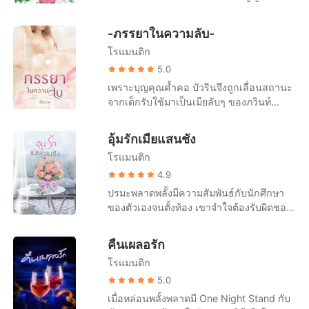
นั้นไม่ได้หรอก” “ทำไมฉันจะทำไม่ได้คะ ใน
น้ำตาส่ายไปมา ก่อนจะตอบเสียงสะอื้น "ไม่...
เลือดฝาดของหล่อนเบาๆ แต่ถึงแม้จะถูก
รอ ฟาริดาถึงได้หนีจากเขาไป เพราะหล่อน
“หย่า.. เหรอคะ” “ใช่ ทำไม เราตกลงกันแล้วนี่
เมื่อฉันไม่ใช่เจ้าสาวตัวจริงของคุณสักหน่อย
ไม่ได้ท้องค่ะ..." "หึ... นึกอยู่แล้วเชียว เธอมัน
สัมผัสเพียงแผ่วเบา แต่ไออุ่นจากปลายจมูก
ท้อง... แล้วหล่อนท้องกับใครล่ะ นอกจากเขา
หรือว่าเธอต้องการเงินเพิ่ม” “มะ ไม่ใช่ค่ะ”
น้องหยาดต่างหากที่คือตัวจริง” “เราคุยกัน
-ภรรยาในความลับ-
ก็แค่ผู้หญิงมารยา ที่ต้องการทำให้ฉันเดือด
ของเขาก็ทำให้หล่อนสะท้านไปทั้งหัวใจ ยิ่งอยู่
แล้ว หล่อนยังแอบมีความสัมพันธ์กับผู้ชายคน
“ถ้าไม่ใช่ ก็รีบเซ็นซะ ฉันจะได้ส่งให้กับทนาย
แล้วนี่ พลับพลึง” หล่อนเชิดหน้าสูง ดวงตามี
ร้อนเท่านั้นเอง" เขาหยุดบีบคอของหล่อน
ใกล้เขา หล่อนก็ยิ่งตกหลุมรักเขามากขึ้นทุก
โรแมนติก
อื่นอีกอย่างนั้นเหรอ บ้าชิบ! นี่หล่อนกำลังจะ
ของฉัน เราสองคนจะได้เป็นอิสระจากกัน
หยาดน้ำตา “ปล่อยฉันไปตามทางของตัวเอง
และผลักร่างของหล่อนออกห่าง แสดงท่าทาง
วันๆ “นอนพักนะ เอาไว้พรุ่งนี้ผมจะโทรหา”
ทำให้เขาโมโหจนเป็นบ้าอยู่แล้วนะ! "ลูกของ
เสียที” “เรา... ยังไม่หย่ากันไม่ได้เหรอคะ”
5.0
เถอะค่ะ” “ผมไม่ให้คุณไปไหนทั้งนั้นแหละ
รังเกียจออกมา "เราเลิกกันเถอะ"
“ขับรถดีๆ นะคะ และถ้าไม่เป็นการรบกวน
ใครก็ช่างเถอะค่ะ แต่ไม่มีอะไรเกี่ยวข้องกับพี่
“ทำไม เธอจะยื้อเวลาอยู่ด้วยกันอีกทำไม เรา
เพราะบุญคุณค้ำคอ บัวรินจึงถูกเลื่อนสถานะ
พลับพลึง” เขารวบร่างอรชรเข้ามากอดเอาไว้
เกินไป ถึงบ้านแล้วไลน์มาบอกพิชาบ้างนะคะ
โรมแน่นอน"
ไม่ได้รักกันลืมไปแล้วหรือไง” “คือ...” “หรือว่า
จากเด็กรับใช้มาเป็นเมียลับๆ ของภวินท์
หลวมๆ “ลืมไปแล้วหรือไงว่าคุณเป็นเมียของ
พิชาจะได้รู้ว่าคุณถึงบ้านโดยปลอดภัยน่ะค่ะ”
เธอยังไม่อิ่มเซ็กซ์ของฉันล่ะ” “มะ ไม่ใช่ค่ะ
ลูกชายเจ้าของบ้าน ผู้ชายที่ป่าวประกาศว่า
ผมแล้ว” คำพูดของเขามีผลทำให้กึ่งกลางลำ
เขาระบายยิ้ม ซึ่งมันเป็นรอยยิ้มที่มีเสน่ห์เหลือ
ดา...” “ความจริงฉันก็รู้อยู่เต็มอกนะว่าเธอน่ะ
เกลียดชังเธอ เหมือนกิ้งกือไส้เดือน แต่
ตัวสาวร้อนรุ่ม แต่กระนั้นความน้อยใจก็ยังคง
เกิน ไม่มีผู้หญิงคนไหนห้ามใจไม่ให้ลุ่มหลง
อุ้มรักเมียแสนชัง
ติดใจเซ็กของฉันแค่ไหน งั้นเรามาทำกันอีก
กระนั้นเขาก็จับเธอกลืนกินทุกเวลาที่มีโอกาส
มีอำนาจมากกว่า “มันก็แค่เรื่องผิดพลาดใน
คุณหมอหนุ่มรูปงามอย่างพิริยะได้หรอก โดย
สักครั้ง ฉันจะทำให้เธออิ่มแปล้ จะได้ไม่
โรแมนติก
จนบัวรินอ่อนเปลี้ยเพลียแรงเสียทุกเช้า จน
ชีวิตของคุณเท่านั้นแหละค่ะ ลืมมันไปซะ
เฉพาะหล่อน ที่หลงใหลเขาจนหัวปักหัวปำเลย
โยกโย้ที่จะไม่เซ็นใบหย่าอีก”
กระทั่งเจ้าสาวตัวจริงของภวินท์ปรากฏตัวขึ้น
4.9
เถอะนะคะ” “ก็บอกแล้วไงว่าผมลืมไม่ได้ คุณ
ทีเดียว “ถ้าผมไม่ลืมนะ” หล่อนหน้าเจื่อนลง
เมียลับๆ อย่างเธอก็จำต้องหายไป ใช่... บัวริน
เป็นเมียผม”
ปรมะพลาดพลั้งมีความสัมพันธ์กับนักศึกษา
ก่อนจะฝืนยิ้มตอบรับเขาออกไป “ถ้าลืมก็ไม่
หายไปพร้อมๆ กับเลือดเนื้อเชื้อไขของภวินท์
ของตัวเองจนตั้งท้อง เขาจำใจต้องรับผิดชอบ
เป็นไรค่ะ” คำตอบของเขาตรงไปตรงมา ไม่
ผู้ชายที่เธอแอบรักมาแสนนาน ตัวอย่างเล่ม :
อย่างไม่มีทางเลือก แต่ผู้ชายระดับไฮเอ็นเช่น
เคยรักษาน้ำใจของหล่อนเลย แต่ก็อย่างที่เขา
บัวรินอาเจียนจนหมดไส้หมดพุงก็รู้สึกดีขึ้น
เขาไม่ยอมเข้าตาจนง่ายๆ หรอก ในเมื่อพลาด
เคยบอกเอาไว้นั่นแหละ เขาจะทำทุกอย่าง
คืนเผลอรัก
วัลลีย์ช่วยประคองออกมาจากห้องน้ำ มานั่ง
ไปแล้วก็ช่างมัน รับแค่ลูกเอาไว้ และเขี่ยแม่
ตามความรู้สึก ดังนั้นถ้าหล่อนรับไม่ได้ก็เดิน
ลงบนเตียง “เดี๋ยวป้าพาไปหาหมอนะบัว” “อย่า
โรแมนติก
ของเด็กทิ้งลงถังขยะ นี่แหละคือทางออกที่
ออกไปได้เลย เขาอนุญาต... แต่หล่อนก็ยังไม่
เลยค่ะป้าวัล บัวไม่เป็นไรมากหรอกค่ะ” บัวริน
ยอดเยี่ยมที่สุด! ตัวอย่างเล่ม : ระหว่างที่
5.0
ยอมไปไหนเสียที... ยังคงอยู่เป็นนางบำเรอ
ส่ายหน้าปฏิเสธอย่างเกรงใจ “จะไม่เป็นไรได้
รองเท้าสีดำเงาวับกำลังย่ำลงไปบนพื้น
ของเขา รอเสี้ยวเศษความใคร่จากเขาอย่าง
เมื่อหล่อนพลั้งพลาดมี One Night Stand กับ
ยังไง บัวอ้วกแต่เช้าแบบนี้น่ะ” วัลลีย์พูดออก
กระเบื้องราคาแพง เขาก็รู้สึกว่ามีอะไรบาง