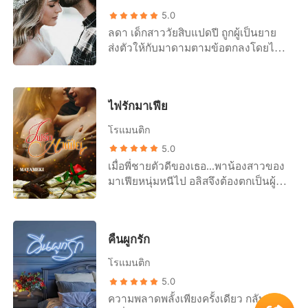
5.0
ลดา เด็กสาววัยสิบแปดปี ถูกผู้เป็นยาย
ส่งตัวให้กับมาดามตามข้อตกลงโดยไม่
ล่วงรู้เลยว่า หลานสาวกำลังจะถูกนำไป
ประมูลเป็นนางบำเรอให้กับพวกเศรษฐี
กระเป๋าหนักได้เชยชม หากแต่ ไม่รู้เพราะ
ไฟรักมาเฟีย
ความบังเอิญหรือโชคชะตานำพา... เด็ก
สาวได้พบกับคาลิกซ์ มาเฟียผู้ทรงอิทธิพล
โรแมนติก
วัยสามสิบแปดปีที่เป็นคนประมูลเธอไป
5.0
ด้วยมูลค่ามากถึงแปดหลักพร้อมข้อตกลง
เมื่อพี่ชายตัวดีของเธอ...พาน้องสาวของ
ที่ว่า... เมื่อเธออายุครบยี่สิบปีจะต้องมอบ
มาเฟียหนุ่มหนีไป อลิสจึงต้องตกเป็นผู้รับ
ความบริสุทธิ์ให้แก่เขาและพร้อมขึ้นเตียง
กรรมและรอจนกว่าน้องสาวของเขาจะ
ตลอดเวลาโดยปราศจากข้อแม้ใดๆ ทั้ง
กลับมา แต่ดูเหมือนว่า..การได้มาอยู่กับ
สิ้น!
เขากลับทำให้เธอล่วงรู้ความลับอะไร
คืนผูกรัก
บางอย่าง ความลับ...ที่พวกเขาพยายาม
ปกปิดเธอมาตลอด “ในเมื่อไม่ยอมบอก
โรแมนติก
ว่าพี่ชายของคุณมันพาน้องสาวของผม
5.0
ไปซ่อนไว้ที่ไหน ผมก็จะกักขังคุณไว้ที่นี่”
ความพลาดพลั้งเพียงครั้งเดียว กลับ
“ก็บอกว่าฉันไม่รู้ไง” “มันก็ช่วยไม่ได้