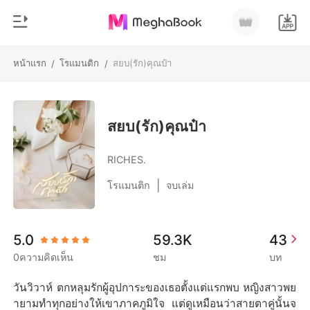
หน้าแรก
โรแมนติก
สยบ(รัก)คุณป๋า
/
/
0
หน้าแรก
เติมเงิน
หมวดหมู่
สยบ(รัก)คุณป๋า
สมัยใหม่
ประวัติการอ่าน
RICHES.
ประวัติศาสตร์
|
โรแมนติก
จบเล่ม
ออกจากระบบ
โรแมนติก
นิยายวาย
ดาวน์โหลดแอป
5.0
59.3K
43
มหาเศรษฐี
0ความคิดเห็น
ชม
บท
รายการ
วันวิวาห์ ตกหลุมรักผู้อุปการะของเธอตั้งแต่แรกพบ หญิงสาวพย
ายามทำทุกอย่างให้เขาภาคภูมิใจ แต่ดูเหมือนว่าสายตาคู่นั้นจ