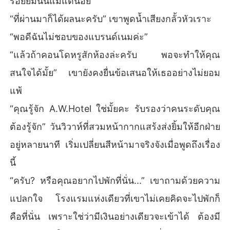
รอยยิ้มนั้นแม้แต่น้อย
“ที่ผ่านมาก็ได้ผลนะครับ” เขาพูดน้ำเสียงกลั้วหัวเราะ
“พอดีฉันไม่ชอบของแบรนด์เนมค่ะ”
“แล้วถ้าคอนโดหรูสักห้องล่ะครับ พอจะทำให้คุณ
สนใจได้มั้ย” เขายังคงยื่นข้อเสนอให้เธออย่างไม่ยอม
แพ้
“คุณรู้จัก A.W.Hotel ใช่มั้ยคะ รับรองว่าคนระดับคุณ
ต้องรู้จัก” วันวิวาห์ที่สวมหน้ากากแสร้งส่งยิ้มให้อีกฝ่าย
อยู่หลายนาที เริ่มเปลี่ยนสีหน้ามาจริงจังเมื่อพูดถึงเรื่อง
นี้
“ครับ? หรือคุณอยากไปพักที่นั่น...” เขาถามด้วยความ
แปลกใจ โรงแรมแห่งเดียวที่เขาไม่เคยคิดจะไปพักก็
คือที่นั่น เพราะใช่ว่ามีเงินอย่างเดียวจะเข้าได้ ต้องมี