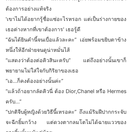
ต้องการอย่างแท้จริง
'เขาไม่ได้อยากรู้ชื่อแซ่อะไรหรอก แต่เป็นร่างกายของ
เธอต่างหากที่เขาต้องการ' เธอรู้ดี
“ฉันได้ยินคำนี้จนเบื่อแล้วละคะ” เอ่ยพร้อมขยิบตาข้าง
หนึ่งให้อีกฝ่ายจนดูน่าหมั่นไส้
“แสดงว่าต้องต่อคิวสินะครับ” แต่ถึงอย่างนั้นเขาก็
พยายามไม่ใส่ใจกับกิริยาของเธอ
“เอ...ก็คงต้องอย่างนั้นค่ะ”
“แล้วถ้าอยากลัดคิวนี่ ต้อง Dior,Chanel หรือ Hermes
ครับ...”
“ปกติจีบผู้หญิงด้วยวิธีนี้เหรอคะ” ถึงแม้ริมฝีปากกระจับ
จะฉีกยิ้มกว้าง แต่ดวงตากลมโตไม่ได้ฉายแววของ