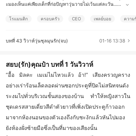
เรื่องสั้นคัดสรร
ะมองเห็นแค่เพียงเด็กที่ก่อปัญหาวุ่นวายไม่เว้นแต่ละวัน...

เธอ พยายามทำทุกวิถีทางเพื่อก้าวข้ามเส้นบางๆ ระหว่างความ
โรแมนติก
ครอบครัว
CEO
เพลย์บอย
ความรั
สัมพันธ์

รามิล นักธุรกิจเจ้าของโรงแรมหรูอย่าง A.W.HOTEL ถึงกับยกมื
บทที่ 43 วิวาห์วุ่นชุลมุนรัก(จบ)
01-16 13:38
อขึ้นกุมขมับวันละหลายรอบ เมื่อเด็กที่เขาอุปการะไว้เจ็ดปีก่อน
กลับมาเยือนแผ่นดินเกิดอีกครั้ง...

สยบ(รัก)คุณป๋า บทที่ 1 วันวิวาห์
เขา พยายามรักษาระยะห่าง แต่เธอดันชอบเข้ามาในระยะประ
ชิด

“อื้อ มิลคะ เมเม่ไม่ไหวแล้ว อ้า!” เสียงครวญคราง
อย่างเร่าร้อนเล็ดลอดผ่านซอกประตูที่ปิดไม่สนิทจนดัง
กระทั่งวันที่ทั้งสอง ตื่นขึ้นมาบนเตียงเดียวกันครั้งแล้วครั้งเล่า...

ระงมไปทั่วบริเวณชั้นสองของบ้าน ทำให้หญิงสาวใน
สิ่งเดียวที่เธอต้องการจากเขาคือ ความรัก

ชุดเดรสสายเดี่ยวสีดำตัวยาวที่เพิ่งเปิดประตูก้าวออก
แต่สิ่งเดียวที่เขาต้องการจากเธอคือ  ความลับ

มาจากห้องนอนของตัวเองถึงกับชะงักแล้วหันไปมอง
ยังห้องฝั่งซ้ายมือซึ่งเป็นที่มาของเสียงนั้น
สุดท้ายแล้วความรักที่มาพร้อมความลับมันจะลงเอยแบบไหนกั