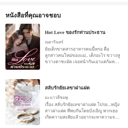
บอกข่าวดีที่ว่าเขาทั้งคู่กำลังจะแต่งงาน
กัน! ความเจ็บปวดจากการถูกนอกใจ
หนังสือที่คุณอาจชอบ
ทำให้เธอขาดสติและต้องการประชด
ชีวิต... จึงไปนอนกับผู้ชายที่เธอจำไม่ได้
แม้กระทั่งใบหน้าของเขา!!
Hot Love ของรักท่านประธาน
ณดารินทร์
ยัยเด็กขาดสารอาหารคนนี้หรอ คือ
ลูกสาวคนใหม่ของแม่.. เด็กอะไร ขวางหู
ขวางตาชะมัด เจอหน้ากันเอาแต่ก้มหน้า
หลบตา แต่ทำไมยัยเด็กนี่ถึงสวยวันสวย
คืน..ถ้าเขาจะแอบกินเด็กของแม่..จะผิด
ไหม
สลับรักยัยเลขาฝาแฝด
มะนาวสีชมพู
เรื่อง สลับรักยัยเลขาฝาแฝด โปรย...หญิง
สาวฝาแฝด ที่พบกันโดยบังเอิญ พวกเธอ
เกิดความสงสัยแล้วอยากจะหาความจริง
กับเรื่องนี้ คนหนึ่งเก่งฉลาด อีกคนน่ารัก