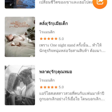
เปลี่ยนชีวิตของเขาและเธอไปตลอด
และผมจะเอาคุณจนกว่าพี่ชายตัวดีของ
กาล... เพราะฤทธิ์แอลกอฮอล์ทำให้ธีระ
คุณจะโผล่หัวมา แต่ก็ไม่รับรองนะว่ากว่า
หลงคิดว่า เธอคือใครอีกคนที่เขารักหมด
จะถึงตอนนั้น อะไร อะไร ของคุณมันจะ
หัวใจ ค่ำคืนแห่งความมืดมนผ่านพ้นไป
ไม่หลวมไปซะก่อน” “ไอ้...” จุ๊ป อืมส์ “ฉัน
คลั่ง(รัก)เมียเด็ก
พร้อมความบริสุทธิ์ที่ถูกพราก แต่ถึงอย่าง
จะฆะ..อาส์” “หึ คุณก็เคลิ้มไปกับผมทุก
นั้นลลิลกลับไม่แม้แต่จะเรียกร้องสิ่งใด
ครั้งอยู่ดี”
โรแมนติก
และทำเหมือนว่ามันไม่เคยเกิดขึ้น แต่
5.0
แล้วทุกอย่างกลับไม่ได้ยุติแค่ตรงนั้น เมื่อ
เพราะ One night stand ครั้งนั้น... ทำให้
เธอรู้ว่าตัวเองกำลังตั้งท้องลูกของเขา...
นักธุรกิจหนุ่มหล่อวัยสามสิบห้า ต้องมา
หลงเสน่ห์เด็กสาววัยยี่สิบเอ็ดอย่างเธอ!!
"ไหนคุณบอกว่าเรื่องระหว่างเราเป็นแค่
one night stand ไงคะ" "แล้วถ้าผมไม่ได้
พลาด(รัก)คุณหมอ
อยากให้มันจบลงแค่นั้นล่ะ" "คะ?" "มา
อยู่กับผม รับรองว่า คุณจะได้ทุกอย่างที่
โรแมนติก
อยากได้" "ทำไมฉันต้องทำแบบนั้นด้วย"
5.0
"เพราะไม่ว่ายังไง คุณก็ไม่มีทางหนีผม
แอร์โฮสเตสสาวสวยที่คบกับแฟนมาห้าปี
พ้นหรอก..." "นี่คุณ!" "บอกว่าให้เรียกพี่
ถูกบอกเลิกอย่างไร้เยื่อใย โดนบอกเลิกว่า
ภามไง หรือถ้าไม่ถนัดเรียกที่รัก ก็ได้ แต่
เจ็บแล้ว แต่สิ่งที่ทำให้เธอเจ็บยิ่งกว่าคือ..
ถ้ายาวไปเรียกผัว เฉยๆก็ได้เหมือนกัน"
เขาพาผู้หญิงคนนั้นมาหยามถึงที่และ