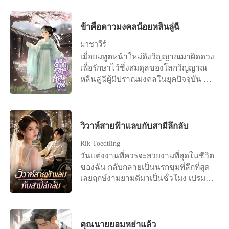
เรียบร้อย แนะนำตัวละคร กัญญารัตน์
วัชรจิรกุล (กรีน) อายุ 26 ปี ลูกสาวคน
เดียวของคุณภูมิพัฒน์ กับ คุณศิริวรรณ
ข้าคือดาวมงคลน้อยหลินลู่ฉี
เรียนจบมาจาก เยอรมัน แต่ด้วยที่ว่าเธอ
มาชาวีร์
เป็นลูกสาวคนเดียว จึงต้องมาเรียนรู้งาน
เมื่อยมทูตหน้าใหม่ดึงวิญญาณมาผิดดวง
ในไร่กาแฟ ตอนแรก เธอก็อยากจะไปหา
เพื่อรักษาไว้ซึ่งสมดุลของโลกวิญญาณ
ประสบการณ์ ในสิ่งที่ตัวเองเรียนมา แต่ก็
หลินลู่ฉีผู้มีปราณมงคลในยุคปัจจุบัน จึง
ถูกผู้เป็นมารดาขอร้องให้มาช่วยงานคุณ
ถูกส่งไปยังต่างโลก สวมร่างเด็กน้อยวัย
พ่อซะก่อน เพราะพ่อของเธอก็อายุมาก
สามขวบ ที่เพิ่งถูกงูกัดตายด้านหลัง
แล้ว เธอจึงยอมมาเรียนรู้งานในไร่กาแฟ
อารามเต๋า เจ้าอาวาสไม่อาจยอมรับ
ไร่ที่ทำให้เธอ ได้ไปเรียนเมืองนอก ไร่ที่
วิญญาณสวมร่างได้ แต่เมื่อขับไล่
วิวาห์สายฟ้าแลบกับสามีลึกลับ
เป็นทุกสิ่งทุกอย่างของครอบครัวเธอ และ
วิญญาณร้ายออกจากร่างกายไม่ได้ จึง
ตอนนี้เวลาก็ผ่านมาเกือบปีแล้ว เธอได้
Rik Toedtling
จำเป็นต้องขับไล่คน ออกจากอารามแทน
มาทำงานแทนผู้เป็นบิดา ได้เต็มตัวแล้ว
วันแต่งงานที่ควรจะสวยงามที่สุดในชีวิต
++++ "อนิจจาวาสนาเด็กน้อยได้ดับสิ้น
เธอมีเพื่อนที่สนิทคนหนึ่งชื่อ อคิณ เป็น
ของฉัน กลับกลายเป็นนรกขุมที่ลึกที่สุด
ลงแล้ว จี้คงเตรียมพิธีสวดส่งวิญญาณให้
เจ้าของไร่ชา ที่อยู่ติดกับไร่กาแฟของเธอ
เลยฤกษ์งามยามดีมาเป็นชั่วโมง เปรม
นางเถอะ" นักพรตเฒ่าสั่งการลูกศิษย์ตัว
เควิน เตชะวงศ์วรากุล (คุณเค) อายุ 35 ปี
ศักดิ์ เจ้าบ่าวของฉันก็ยังไม่ปรากฏตัว
น้อย หันหลังหมายจะเดินกลับไปยังที่พัก
นักธุรกิจหนุ่มหล่อ เป็นผู้ชายที่สาวๆ ต่าง
ก่อนที่คุณหญิงแม่ของเขาจะเดินขึ้นเวที
ของตน "ขอรับท่านอาจารย์" จี้คง
หมายปอง เขาทั้งหล่อ ทั้งรวย ก็ไม่แปลก
คว้าไมค์ประกาศยกเลิกงานวิวาห์กลาง
ขานรับคำสั่ง หันไปเตรียมสิ่งของสำหรับ
ที่จะมีสาวๆ เข้ามาหา "ผมเป็นผู้ชายนะ
คัน โดยทิ้งท้ายอย่างเลือดเย็นว่าปัญหา
คุณนายยอมหย่าแล้ว
ทำพิธีสวดส่งวิญญาณผู้ตาย ทว่าผ่านไป
ครับ มีผู้หญิงมาทอดสะพานให้ถึงที่ ผมก็