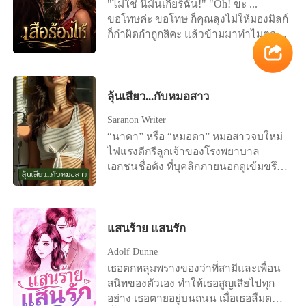
"ไม่ใช่ นี่มันเกียร์ฉัน!" "Oh! ขะ ...
ขอโทษค่ะ ขอโทษ ก็คุณลุงไม่ให้มองมิลก์
ก็กำผิดกำถูกสิคะ แล้วข้ามมาทำไมตอน
รถไม่นิ่งละคะ" "ใครมันจะไปคิด ว่าเธอ
จะคิดทำมิดีมิร้ายกับฉันเล่า" "มิลก์เหรอ
คะ ที่คิดทำมิดีมิร้ายกับคุณลุงน่ะ ไม่ใช่
ใช่คุณลุงเหรอคะ มาสอนมิลก์ขับรถแท้ๆ
ลุ้นเสียว...กับหมอสาว
ตรงนั้นยังจะตั้งอยู่อีก"
Saranon Writer
“นาดา” หรือ “หมอดา” หมอสาวจบใหม่
ไฟแรงดีกรีลูกเจ้าของโรงพยาบาล
เอกชนชื่อดัง ที่บุคลิกภายนอกดูเข้มขรึม
จริงจัง แต่ลึก ๆ แล้วเธอกลับชอบเรื่อง
เสียว ๆ และเรื่องตื่นเต้นกระตุ้นราคะใน
แบบที่ใครก็นึกไม่ถึง มาติดตามเรื่องราว
ของเธอได้ใน “ลุ้นเสียว...กับหมอสาว”
แสนร้าย แสนรัก
Adolf Dunne
เธอตกหลุมพรางของว่าที่สามีและเพื่อน
สนิทของตัวเอง ทำให้เธอสูญเสียไปทุก
อย่าง เธอตายอยู่บนถนน เมื่อเธอลืมตา