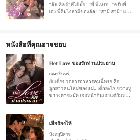
เนี่ยนะติดใจเธอ เหอะพูดผิดพูดใหม่ได้
"ลิล ลิลจำพี่ได้มั้ย" "พี่ พี่เหรอ" "ครับพี่
หนึ่งเธอคงต้องไปตายแล้วเกิดใหม่" "ห๊ะ
นะ"
เอง พี่คิมไงสามีของลิล" "สามี สามี" แวว
นายว่าอะไรนะ!!!" "ฟังฉันยังพูดไม่จบ
ตาว่างเปล่าจ้องผมไม่วางตาก่อนจะแปร
ฉันยังมีข้อสองให้เธอเลือกนั่นก็คือเธอ
เปลี่ยนเป็นความหวาดกลัว "ไม่ ไม่ กรี๊ด
ต้องไปศัลยกรรมให้มันดูดีกว่านี้ไม่แน่ไอ้
ดดด ไม่ออกไป ฮืออออ ออกไป ฮืออออ"
คิมมันอาจจะหันมาสนใจเธอก็ได้
แต่..ฉันว่าเบ้าหน้าอย่างเธอคงไปไม่รอด
หนังสือที่คุณอาจชอบ
ทำไปก็แค่นั้นเปลืองเงินเปลืองแรงหมอ
เปล่าๆ เพราะฉะนั้นเธอตัดใจจากมันซะ"
เรื่องนี้เป็นเรื่องราวของชมจันทร์
Hot Love ของรักท่านประธาน
พยาบาลสาวสวยกับอาร์ตเพื่อนสนิทของ
ณดารินทร์
คิมหันต์จากเรื่อง ชังรักเมียรับใช้ นะคะ
ยัยเด็กขาดสารอาหารคนนี้หรอ คือ
ลูกสาวคนใหม่ของแม่.. เด็กอะไร ขวางหู
ขวางตาชะมัด เจอหน้ากันเอาแต่ก้มหน้า
หลบตา แต่ทำไมยัยเด็กนี่ถึงสวยวันสวย
คืน..ถ้าเขาจะแอบกินเด็กของแม่..จะผิด
ไหม
เสือร้องไห้
นังหมูปีศาจ