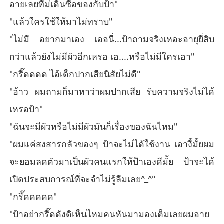
เรื่องนี้จะออกฮาๆ น่ารักๆ ดราม่าพอกรุบกริบ
อายเลยที่ม่เดินซื้อของกับป้า"
"แล้วใครใช้ให้มาไม่ทราบ"
"ไม่มี อยากมาเอง เออนี่...ป้าถามจริงเหอะอายุยี่สิบ
กว่าแล้วยังไม่มีผัวอีกเหรอ เอ....หรือไม่มีใครเอา"
"กรี๊ดดดด ไอ้เด็กปากเสียนิสัยไม่ดี"
"อ้าว ผมถามก็มาหาว่าผมปากเสีย รับความจริงไม่ได้
เหรอป้า"
"ฉันจะมีผัวหรือไม่มีผัวมันก็เรื่องของฉันไหม"
"ผมแค่สงสารกลัวของๆ ป้าจะไม่ได้ใช้งาน เอางี้มั้ยผม
จะยอมลดตัวมาเป็นผัวคนแรกให้ป้าเองดีมั้ย ป้าจะได้
เปิดประสบการณ์ที่จะจำไม่รู้ลืมเลย^_^"
"กรี๊ดดดดด"
"ป้าอย่ากรี๊ดดังดิเห็นไหมคนหันมามองเต็มเลยผมอาย