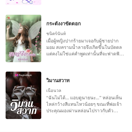
ขึ้นมาอีกที ก็พบว่าสามีของเธอกำลัง
พยายามรัดคอเธอให้ตาย แต่โชคดี ที่สุด
ท้ายเธอรอดชีวิตมาได้ แล้วเธอก็ตกลง
เซ็นข้อตกลงการหย่ากับสามีของเธอ
กระดังงาขัดดอก
อย่างไม่ลังเล ที่เธอคิดไม่ถึงคือ แม่ของ
ชนิตร์นันท์
เธอได้ทิ้งทรัพย์สมบัติจำนวนมหาศาล
เมื่อผู้หญิงปากร้ายมาเจอกับผู้ชายปาก
ก้อนหนึ่งให้เธอ ซึ่งช่วยให้เธอได้มีโอกาส
มอม สงครามน้ำลายจึงเกิดขึ้นในบัดดล
แก้แค้นและพลิกสถานการณ์ทั้งหมด จาก
แต่คงไม่ใช่แค่คำพูดเท่านั้นที่จะฟาดฟัน
นั้น ทุกอย่างกำลังจะดีขึ้น และเธอก็ได้รับ
เพราะนั่นต้องเหมารวมถึงปลายลิ้นที่จะ
ความรักอีกครั้งกับอดีตสามีของเธอ...
ทำหน้าที่ต่อสู้ ทั้งฟาดและฟันกันอย่างไม่
ลดละ +++++ ‘สะบันงา อิสระพงษ์’ นั่น
แหละคือชื่อของฉัน คุณคงคิดว่าฉันเป็น
วิมานสวาท
ผู้หญิงที่หน้าตาออกจะโบราณและค่อน
เนื้อนวล
ข้างจะเรียบร้อยไว้ตัวใช่ไหมล่ะ... นั่น
“ฉันไม่ได้... แอบดูนายนะ...” หล่อนเห็น
คุณคิดผิด เพราะถ้าคุณรู้ความหมายของ
ไหล่กว้างสีแทนไหวน้อยๆ ขณะที่พ่อเจ้า
คำว่า ‘สะบันงา’ คุณจะมองฉันอีกแบบ
ประคุณมองผ่านหล่อนไปราวกับตัว
หนึ่ง ‘สะบันงา’ แปลว่า ‘ดอกกระดังงา’
หล่อนเป็นอากาศธาตุยังไงยังงั้น อลิซกัด
นั่นไง... ฉันคิดถูก แค่คุณรู้ความหมาย
ปากแน่น แทบอยากจะกระโจนลงไปขย้ำ
คุณก็มองฉันด้วยสายตาอีกแบบ คุณคิด
ตาบ้านี่ในสระเสียให้รู้แล้วรู้รอด ทำไม
ว่าฉันต้องร้อนแรง เปลี่ยนผู้ชายเป็นว่า