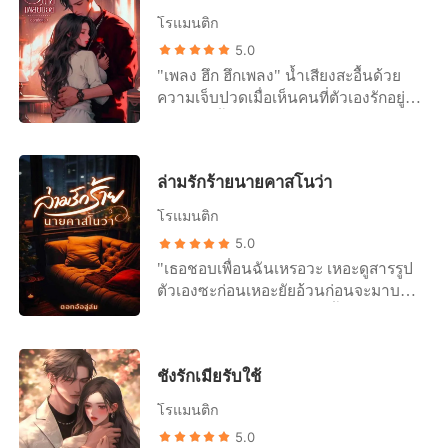
รังแกเธอ" "ค่ะ" "สรุปก็คือเธอห้ามเอา
โรแมนติก
เรื่องนี้ไปบอกใครเด็ดขาดเพราะไม่อย่าง
5.0
นั้นฉันจะเอาเรื่องที่เธอเคยโกหกไปบอก
"เพลง ฮึก ฮึกเพลง" น้ำเสียงสะอื้นด้วย
พ่อเธอรวมถึงย่าเธอด้วยว่าเธอโกหก
ความเจ็บปวดเมื่อเห็นคนที่ตัวเองรักอยู่
สร้างเรื่องหาว่าฉันล่วงเกินเธอทั้งที่ตอน
ในสภาพนี้ "พะ พี่ไทม์เหรอคะ" มือบาง
นั้นฉันไม่ได้ทำ เธอคิดเอาก็แล้วกันว่าย่า
ลูบไปที่ใบหน้าของชายหนุ่มอย่างสะเปะ
เธอจะผิดหวังแค่ไหนที่หลานสาวสุดที่รัก
สะปะ "พี่เองครับ ฮือออ เพลงพี่ขอโทษพี่
ของท่านสร้างเรื่องโกหกหน้าด้านๆ เพื่อ
ล่ามรักร้ายนายคาสโนว่า
ขอโทษพี่มันเหี้ยพี่มันเลวเพลงให้อภัยพี่ได้
จับผู้ชาย" ฉันก้มหน้าแล้วน้ำตาก็ไหล
มั้ย" เขาจับมือคนรักแล้วนำมาแนบแก้ม
ออกมาอีกครั้ง "เข้าใจที่พูดใช่ไหม"
โรแมนติก
ที่เต็มไปด้วยคราบน้ำตา "พี่รู้ได้ยังไงว่า
"อื้มมม" ฉันตอบเขาได้แค่นั้นเพราะพูด
5.0
เพลงอยู่ที่นี่" "พี่รู้ได้ยังไงไม่สำคัญ แต่พี่
อะไรไม่ออกกลัวเขาจะรู้ว่าตอนนี้ฉัน
"เธอชอบเพื่อนฉันเหรอวะ เหอะดูสารรูป
จะพาเพลงไปรักษาต่างประเทศที่นั่นหมอ
กำลังร้องไห้อยู่ "แต่ความผิดของเธอยัง
ตัวเองซะก่อนเหอะยัยอ้วนก่อนจะมาบอก
เก่งมากเพลงต้องหาย"
ไม่หมดฉันยังไม่พอใจเพราะฉะนั้นเธอ
รักใครไอ้คิมมันหล่อขนาดนั้นเธอคิดว่า
ต้องมาที่นี่ทุกครั้งที่ฉันต้องการ แต่ถ้าเธอ
มันจะมาชอบผู้หญิงที่ทั้งอ้วนทั้งขี้เหร่
ดื้อไม่ยอมมาฉันจะไปลากตัวเธอถึงบ้าน
แบบเธองั้นเหรอห๊ะ อย่างเธอมันไม่มอง
ไม่เชื่อก็คอยดู" "พี่ติดใจอัยก็บอกว่าเถอะ
ชังรักเมียรับใช้
ให้เปลืองลูกกะตาหรอกตัดใจจากมันซะ
ไม่ต้องเอาเรื่องผิดไม่ผิดมาเป็นข้ออ้าง
เถอะ" "แต่...ฉันชอบคิมจริงๆนะ" "อย่าง
หรอก" ฉันโต้กลับเพราะฉันไม่อยากให้พี่
โรแมนติก
เธอถ้าอยากให้ไอ้คิมชอบมันก็พอมีวิธีอยู่
ภูคิดว่าฉันกลัวเขา "เธอพูดว่าไงนะฉัน
5.0
นะอยากรู้มั้ยฉันจะบอก" "บอกมาสิ" "ข้อ