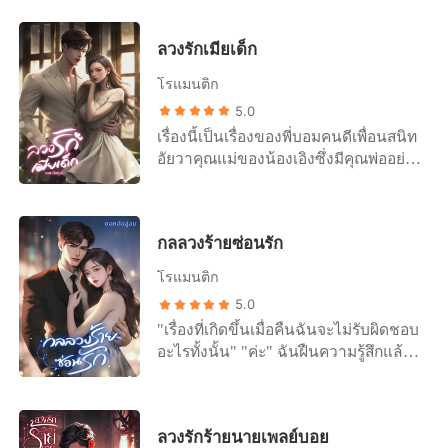
ชอบนิยายแนวนี้โปรดเลื่อนผ่านXX เขา
เอื้อมมือไปที่หัวเตียงแล้วหยิบซองสี่เหลี่
ลวงรักเมียเด็ก
ยมเล็กๆ ที่ฉันคุ้นตาออกมาเพราะฉันเคย
เก็บเศษซากของมันมาก่อน มันคือถุงยาง
โรแมนติก
อนามัย "คุณธามคะ อย่า!!!" ฉันกำลังจะ
5.0
บอกกับเขาว่าอย่าทำเพราะฉันรู้ว่าเขา
เรื่องนี้เป็นเรื่องของพี่บอมคนดีเพื่อนสนิท
กำลังจะทำอะไรแต่เขากลับเข้าใจไปอีก
อัยวาคุณแม่ของน้องเอิงซึ่งมีคุณพ่ออย่าง
อย่าง "ทำไม หรืออยากเอาสดกับกู อย่า
พี่ภูที่หวงลูกสาวยิ่งกว่าอะไร มาลุ้นความ
หวังเลยว่ากูจะยอมสดกับคนอย่างมึง"
รักต่างวัยของคู่นี้กันนะคะใครชอบแนว
สวบ!!!! ปึ่ก!!!!! "ไม่ กรี๊ดดดดดดด" ฉัน
โคแก่กินหญ้าอ่อนห้ามพลาดเด็ดขาด ภู
กรีดร้องออกมาอย่างสุดเสียงเมื่อเขา
กลลวงร้ายซ่อนรัก
ผาอัยวาอยู่ในเรื่อง กลลวงร้ายซ่อนรัก
สอดใส่ท่อนเอ็นเข้าไปจนสุดทางฉันเจ็บ
นะคะ
แปลบไปทั้งร่างกาย จนน้ำตาไหลออกมา
โรแมนติก
ด้วยความเจ็บปวด "เชี่ย!!! มึง ไม่เคยเห
5.0
รอวะ" คุณธามก้มมองดูจุดเชื่อมต่อแล้ว
"เรื่องที่เกิดขึ้นเมื่อคืนฉันจะไม่รับผิดชอบ
อุทานออกมา
อะไรทั้งนั้น" "ค่ะ" ฉันฝืนความรู้สึกแล้ว
ตอบออกไป ฉันไม่คิดว่าพี่ภูจะรับผิดชอบ
อะไรอยู่แล้วคำพูดของเขาเมื่อคืนฉันยัง
จำขึ้นใจ "และฉันก็หวังว่าเธอจะไม่เอา
ลวงรักร้ายนายเพลย์บอย
เรื่องที่เกิดขึ้นไปฟ้องแม่ฉันอีกว่าฉัน