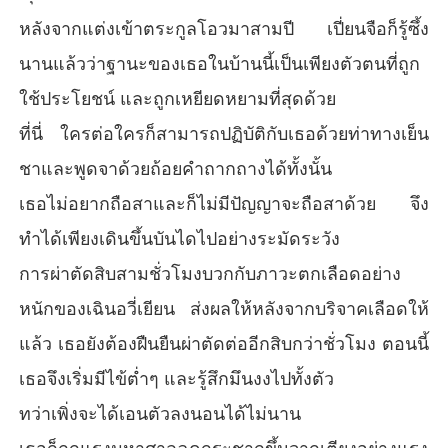
หลังจากแต่งเข้าตระกูลโอวมาสามปี เปี่ยนจือก็รู้ซึ้ง
นานแล้วว่าฐานะของเธอในบ้านนี้เป็นเพียงตัวตนที่ถูก
ใช้ประโยชน์ และถูกเหยียดหยามที่สุดด้วย
ที่นี่ ใครต่อใครก็สามารถปฏิบัติกับเธอด้วยท่าทางเย็น
ชาและพูดจาด้วยถ้อยคำถากถางได้ทั้งนั้น
เธอไม่อยากถือสาและก็ไม่มีปัญญาจะถือสาด้วย จึง
ทำได้เพียงเดินขึ้นบันไดไปอย่างระมัดระวัง
การผ่าตัดสิบสามชั่วโมงบวกกับภาวะตกเลือดอย่าง
หนักของเฉินอวี่เยียน ส่งผลให้หลังจากบริจาคเลือดให้
แล้ว เธอยังต้องฝืนยืนผ่าตัดต่ออีกสิบกว่าชั่วโมง ตอนนี้
เธอจึงเริ่มมีไข้ต่ำๆ และรู้สึกมึนงงไปทั้งตัว
ทว่าเพิ่งจะได้เอนตัวลงนอนได้ไม่นาน