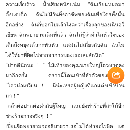
ความเจ็บร้าว น้ำเสียงหนักแน่น “ฉันเรียนหมอมา
ตั้งแต่เด็ก ฉันไม่มีวันทิ้งอาชีพของฉันเพื่อใครทั้งนั้น
อีกอย่าง ฉันก็บอกไปแล้วไงคะว่าเรื่องลูกของเฉินอวี่
เยียน ฉันพยายามเต็มที่แล้ว ฉันไม่รู้ว่าทำไมหัวใจของ
เด็กถึงหยุดเต้นกะทันหัน แต่มันไม่เกี่ยวกับฉัน ฉันไม่
ได้ให้ยาที่ผิดไปจากอาการของเธอเลยสักนิด”
“ปากดีนักนะ！” ไม้เท้าของคุณนายใหญ่โอวหวดลง
มาอีกครั้ง คราวนี้โดนเข้าที่ลำตัวของเปี่ยนจือ
“โอวม่อเยวียน！ นี่น่ะเหรอผู้หญิงที่แกแต่งเข้าบ้าน
มา！”
“กล้าต่อปากต่อคำกับผู้ใหญ่ แถมยังทำร้ายพี่สะใภ้อีก
ช่างร้ายกาจจริงๆ ！”
เปี่ยนจือพยายามจะอธิบายว่าเธอไม่ได้ทำอะไรผิด แต่