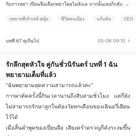
เรื่องสั้นคัดสรร
กับการหย่า เปี่ยนจือเลือกหย่าโดยไม่ลังเล จากนั้นเธอก็กลับมาเ
ป็นทายาทของเปี่ยนซื่อ กรุ๊ป ที่มีทั้งความงามและความสามารถ 
ต่อมา อดีตสามีและครอบครัวของเขามาขอร้องให้เธอกลับไปคื
บทบาทที่เจ้าเล่ห์ หญิง
ชีวิตคนเมือง
แก้แค้น
CEO
นดี พ่อของเธอคือเจ้าพ่อธุรกิจ แม่ของเธอคือแพทย์มือหนึ่งรุ่นที่
 23 จากตระกูลเปี่ยนซื่อ พี่ชายของเธอเป็นซีอีโอมีอำนาจล้นฟ้า
ที่พร้อมช่วยเหลือน้องสาวอย่างเต็มที่ น้องชายของเธอคือผู้ทรง
บทที่ 67 ดุเกินไป
05-06 09:10
อิทธิพลในวงการบันเทิง อืม...ยังมีคู่แข่งที่หากไม่ตั้งใจทำงานใ
นวงการบันเทิง ก็ต้องกลับไปสืบทอดสมบัติมหาศาลอีกด้วย คน
นี้ถึงจะหยิ่งแต่ก็ใจอ่อนกับเธอเป็นพิเศษ
รักลึกสุดหัวใจ คู่กันชั่วนิรันดร์ บทที่ 1 ฉัน
พยายามเต็มที่แล้ว
“ฉันพยายามสุดความสามารถแล้วค่ะ”
การผ่าตัดครั้งนี้กินเวลานานถึงสิบสามชั่วโมง แต่ก็ยัง
ไม่สามารถรักษาลูกในท้องวัยหกเดือนของเฉินอวี่เยียน
ไว้ได้
เมื่อสิ้นคำพูดของเปี่ยนจือ เสียงคร่ำครวญก็ดังระงมขึ้น