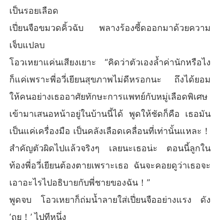
เป็นรอยเลือด
เปี่ยนจือขมวดคิ้วฉับ พลางร้องซี้ดออกมาด้วยความ
เจ็บแปลบ
โอวเหยาแค่นเสียงเยาะ “คิดว่าตัวเองล้ำค่านักหรือไง
ก็แค่เพราะพี่อวี่เยียนสุขภาพไม่ดีหรอกนะ ถึงได้ยอม
ให้คนอย่างเธออาศัยทักษะการแพทย์กับหมู่เลือดพิเศษ
เข้ามาเสนอหน้าอยู่ในบ้านนี้ได้ พูดให้ชัดก็คือ เธอมัน
เป็นแค่เครื่องมือ เป็นคลังเลือดเคลื่อนที่เท่านั้นแหละ！
สำคัญตัวผิดไปแล้วจริงๆ เลยนะเธอน่ะ ตอนนี้ลูกใน
ท้องพี่อวี่เยียนต้องตายเพราะเธอ ฉันจะคอยดูว่าเธอจะ
เอาอะไรไปอธิบายกับพี่ชายของฉัน！”
พูดจบ โอวเหยาก็ถ่มน้ำลายใส่เปี่ยนจืออย่างแรง ดัง
‘ถุย！’ ไปทีหนึ่ง