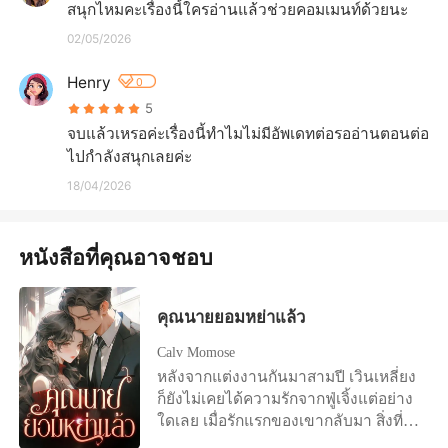
สนุกไหมคะเรื่องนี้ใครอ่านแล้วช่วยคอมเมนท์​ด้วยนะ
02/05/2026
Henry
0
5
จบแล้วเหรอค่ะเรื่องนี้ทำไมไม่มีอัพเดทต่อรออ่านตอนต่อ
ไปกำลังสนุกเลยค่ะ
18/04/2026
หนังสือที่คุณอาจชอบ
คุณนายยอมหย่าแล้ว
Calv Momose
หลังจากแต่งงานกันมาสามปี เวินเหลี่ยง
ก็ยังไม่เคยได้ความรักจากฟู่เจิ้งแต่อย่าง
ใดเลย เมื่อรักแรกของเขากลับมา สิ่งที่รอ
เธออยู่คือหนังสือการหย่า "ถ้าฉันมีลูก