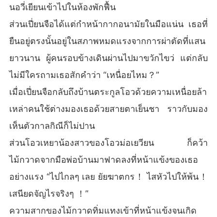
นอวี่เยียนเข้าไปในห้องพักฟื้น
ส่วนเปี่ยนจือได้แต่กำหน้ากากอนามัยในมือแน่น เธอที่
ยืนอยู่ตรงนั้นอยู่ในสภาพหมดแรงจากการผ่าตัดที่แสน
ยาวนาน ผู้คนรอบข้างเดินผ่านไปมาขวักไขว่ แต่กลับ
ไม่มีใครถามเธอสักคำว่า “เหนื่อยไหม？”
เมื่อเปี่ยนจือกลับถึงบ้านตระกูลโอวด้วยความเหนื่อยล้า
เหล่าคนใช้ต่างมองเธอด้วยสายตาเย็นชา ราวกับมอง
เห็นตัวกาลกิณีก็ไม่ปาน
ส่วนโอวเหยาน้องสาวของโอวม่อเยวียน ก็คว้า
ไม้กวาดจากมือพ่อบ้านมาฟาดลงที่หน้าแข้งของเธอ
อย่างแรง “ไปไกลๆ เลย ยัยฆาตกร！ ไสหัวไปให้พ้น！
เสนียดจัญไรจริงๆ ！”
ความสากของไม้กวาดทิ่มแทงเข้าที่หน้าแข้งจนเกิด