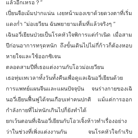
แล้วอีกเหรอ？”
เปี่ยนจือเม้มปากแน่น เงยหน้ามองเขาด้วยดวงตาที่เริ่ม
แดงก่ำ “ม่อเยวียน ฉันพยายามเต็มที่แล้วจริงๆ ”
เฉินอวี่เยียนป่วยเป็นโรคหัวใจพิการแต่กำเนิด เมื่อสาม
ปีก่อนอาการทรุดหนัก ถึงขั้นเดินไปไม่กี่ก้าวก็ต้องหอบ
หายใจและใช้ออกซิเจน
ตลอดสามปีที่เธอแต่งงานกับโอวม่อเยวียน
เธอทุ่มเทเวลาทั้งวันทั้งคืนเพื่อดูแลเฉินอวี่เยียนด้วย
การแพทย์แผนจีนและแผนปัจจุบัน จนร่างกายของเฉิ
นอวี่เยียนฟื้นฟูได้จนเกือบเท่าคนปกติ แม้แต่การออก
กำลังกายที่ไม่หนักเกินไปก็ยังทำได้
ยกเว้นตอนที่เฉินอวี่เยียนกับโอวเจิ้งห้าวทำเรื่องอย่าง
ว่าในช่วงที่เพิ่งแต่งงานกัน จนโรคหัวใจกำเริบ