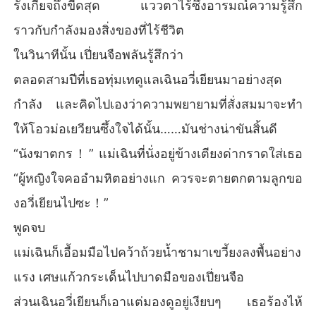
รังเกียจถึงขีดสุด แววตาไร้ซึ่งอารมณ์ความรู้สึก
ราวกับกำลังมองสิ่งของที่ไร้ชีวิต
ในวินาทีนั้น เปี่ยนจือพลันรู้สึกว่า
ตลอดสามปีที่เธอทุ่มเทดูแลเฉินอวี่เยียนมาอย่างสุด
กำลัง และคิดไปเองว่าความพยายามที่สั่งสมมาจะทำ
ให้โอวม่อเยวียนซึ้งใจได้นั้น……มันช่างน่าขันสิ้นดี
“นังฆาตกร！” แม่เฉินที่นั่งอยู่ข้างเตียงด่ากราดใส่เธอ
“ผู้หญิงใจคออำมหิตอย่างแก ควรจะตายตกตามลูกขอ
งอวี่เยียนไปซะ！”
พูดจบ
แม่เฉินก็เอื้อมมือไปคว้าถ้วยน้ำชามาเขวี้ยงลงพื้นอย่าง
แรง เศษแก้วกระเด็นไปบาดมือของเปี่ยนจือ
ส่วนเฉินอวี่เยียนก็เอาแต่มองดูอยู่เงียบๆ เธอร้องไห้