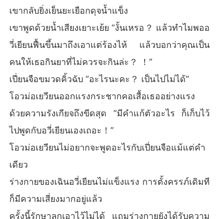
เขากลับยิ่งเย็นยะเยือกดุจน้ำแข็ง
เขาพูดด้วยน้ำเสียงเยาะเย้ย “งั้นเหรอ？ แล้วทำไมพออ
วี่เยียนฟื้นขึ้นมาถึงเอาแต่ร้องไห้ แล้วบอกว่าคุณเป็น
คนให้เธอกินยาที่ไม่ควรจะกินล่ะ？ ！”
เปี่ยนจือขมวดคิ้วฉับ “อะไรนะคะ？ เป็นไปไม่ได้”
โอวม่อเยวียนออกแรงกระชากคอเสื้อเธออย่างแรง
ด้วยความรังเกียจถึงขีดสุด “มีคำแก้ตัวอะไร ก็เก็บไว้
ไปพูดกับอวี่เยียนเองเถอะ！”
โอวม่อเยวียนไม่อยากจะพูดอะไรกับเปี่ยนจือแม้แต่คำ
เดียว
ร่างกายของเฉินอวี่เยียนไม่แข็งแรง การตั้งครรภ์เดิมที
ก็มีความเสี่ยงมากอยู่แล้ว
ครั้งนี้รักษาลูกเอาไว้ไม่ได้ แถมร่างกายยังได้รับความ