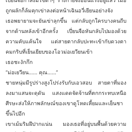
เปี่ยนจือกำลังมีไข้ต่ำๆ ร่างกายจึงอ่อนแรงอยู่แล้ว เมื่อ
ถูกผลักก็ล้มคุกเข่าลงต่อหน้าเฉินอวี่เยียนอย่างจัง
เธอพยายามจะยันเข่าลุกขึ้น แต่กลับถูกใครบางคนถีบ
จากด้านหลังเข้าอีกครั้ง เปี่ยนจือหันกลับไปมองด้วย
ความคับแค้นใจ แต่สายตากลับปะทะเข้ากับดวงตา
คมกริบที่เย็นเยียบของโอวม่อเยวียนเข้า
เธอชะงักกึก
“ม่อเยวียน…… คุณ……”
ชายหนุ่มมีรูปร่างสูงโปร่งรับกับเอวสอบ สายตาที่มอง
ลงมาแสนจะดุดัน แสงแดดจัดจ้านที่ตกกระทบเหนือ
ศีรษะส่งให้ภาพลักษณ์ของเขาดูโหดเหี้ยมและเย็นชา
ขึ้นไปอีก
เขาเม้มริมฝีปากแน่น มองเธอที่อยู่บนพื้นด้วยความ