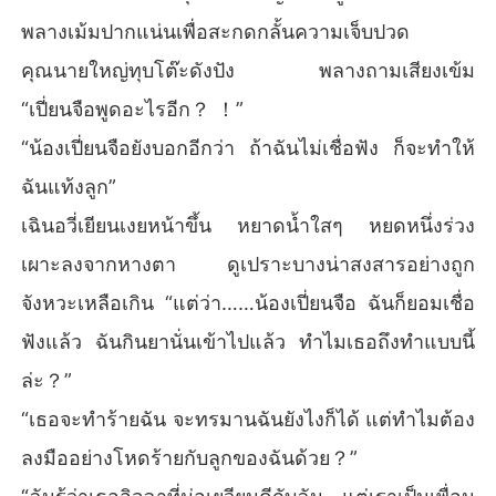
พลางเม้มปากแน่นเพื่อสะกดกลั้นความเจ็บปวด
คุณนายใหญ่ทุบโต๊ะดังปัง พลางถามเสียงเข้ม
“เปี่ยนจือพูดอะไรอีก？ ！”
“น้องเปี่ยนจือยังบอกอีกว่า ถ้าฉันไม่เชื่อฟัง ก็จะทำให้
ฉันแท้งลูก”
เฉินอวี่เยียนเงยหน้าขึ้น หยาดน้ำใสๆ หยดหนึ่งร่วง
เผาะลงจากหางตา ดูเปราะบางน่าสงสารอย่างถูก
จังหวะเหลือเกิน “แต่ว่า……น้องเปี่ยนจือ ฉันก็ยอมเชื่อ
ฟังแล้ว ฉันกินยานั่นเข้าไปแล้ว ทำไมเธอถึงทำแบบนี้
ล่ะ？”
“เธอจะทำร้ายฉัน จะทรมานฉันยังไงก็ได้ แต่ทำไมต้อง
ลงมืออย่างโหดร้ายกับลูกของฉันด้วย？”