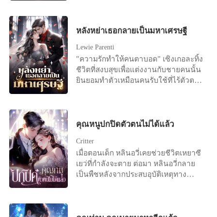
คุณยังเลือกหย่าไหม?" เธออยากจับ
โอกาสสุดท้ายนี้ไว้ แต่แล้วมีแต่คำตอบที่
เย็นชาว่า "ใช่" เวินเหลี่ยงหลับตาและ
หลังหย่าเธอกลายเป็นมหาเศรษฐี
เลือกที่จะปล่อยมือ ...ต่อมาเธอนอนอยู่บน
Lewie Parenti
เตียงคนไข้ด้วยความสิ้นหวังและลงนาม
"ความรักทำให้คนตาบอด" เซิงเกอละทิ้ง
ในข้อตกลงการหย่า "ฟู่เจิ้ง เราไม่ได้เป็น
ชีวิตที่สงบสุขเพื่อแต่งงานกับชายคนนั้น
หนี้กันอีกต่อไปแล้ว..." ชายที่มีความเด็ด
ยินยอมทำตัวเหมือนคนรับใช้ที่ไร้ตัวตน
ขาดและเย็นชามาโดยตลอดนอนอยู่ข้าง
มาสามปีเต็ม แต่ในที่สุดเธอก็ตระหนักว่า
เตียงขอร้องให้อีกฝ่ายกลับมาด้วยเสียง
ความพยายามของเธอ มันไร้ประโยชน์
แผ่วเบา "เหลียง ได้โปรดอย่าหย่าได้
สิ้นดี เพราะในใจของสามีตัวเองมีแต่รัก
ไหม?"
แรกของเขา เซิงเกอรู้สึกผิดหวังอย่าง
คุณหนูปกปิดตัวตนไม่ได้แล้ว
มาก และขอหย่าอย่างเด็ดขาด "ถึงเวลา
Critter
แล้ว ฉันไม่ปกปิดอีกแล้ว จะบอกความ
เมื่อตอนเด็ก หลินอวี่เคยช่วยชีวิตเหยาซี
จริงให้" ทันใดนั้น โลกออนไลน์ก็ระเบิด
เยว่ที่กำลังจะตาย ต่อมา หลินอวี่กลาย
ขึ้นทันที มีข่าวลือว่าสาวรวยพันล้านคน
เป็นพืชหลังจากประสบอุบัติเหตุทาง
หนึ่งหย่าร้างแล้ว ดังนั้น ซีอีโอนับไม่ถ้วน
รถยนต์ เธอแต่งงานเข้าตระกูลหลินโดย
และชายหนุ่มรูปงามต่างรีบเข้าหาเธอ
ไม่ลังเลใจและใช้ทักษะทางการแพทย์
เพื่อเอาชนะใจเธอ เฝิงอวี้เหนียนเห็นดัง
ของเธอเพื่อรักษาหลินอวี่ สองปีของการ
นั้นจึงทนไม่ไหวอีกต่อไปเลยจัดงาน
แต่งงานและการดูแลอย่างสุดหัวใจของ