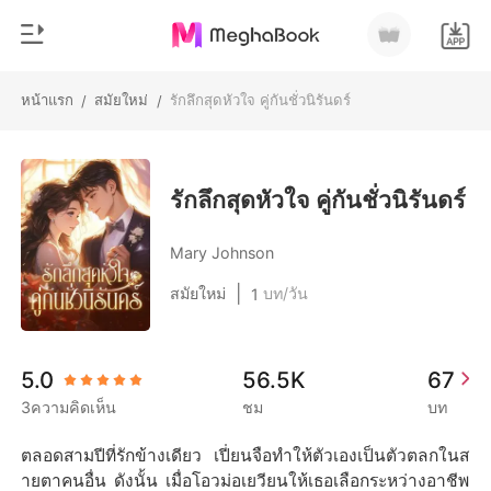
หน้าแรก
สมัยใหม่
รักลึกสุดหัวใจ คู่กันชั่วนิรันดร์
/
/
0
หน้าแรก
เติมเงิน
หมวดหมู่
รักลึกสุดหัวใจ คู่กันชั่วนิรันดร์
สมัยใหม่
ประวัติการอ่าน
Mary Johnson
ประวัติศาสตร์
|
สมัยใหม่
บท/วัน
1
ออกจากระบบ
โรแมนติก
นิยายวาย
ดาวน์โหลดแอป
5.0
56.5K
67
มหาเศรษฐี
3ความคิดเห็น
ชม
บท
รายการ
ตลอดสามปีที่รักข้างเดียว เปี่ยนจือทำให้ตัวเองเป็นตัวตลกในส
ายตาคนอื่น ดังนั้น เมื่อโอวม่อเยวียนให้เธอเลือกระหว่างอาชีพ