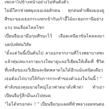
เซถลาไปข้างหน้าอย่างไม่ทันตั้งตัว
ไม่มีใครช่วยพยุงเธอเลยสักคน ทุกคนทำเพียงมองดู
ศีรษะของเธอกระแทกเข้ากับเก้าอี้ไม้มะฮอกกานีอย่าง
แรง จนเลือดไหลโชก
เปี่ยนจือเอามือกุมศีรษะไว้ เลือดเหนียวข้นไหลลงมา
บดบังทัศนวิสัย
“ตั้งแต่วันนี้เป็นต้นไป ลาออกจากงานที่โรงพยาบาลซะ
แล้วทุ่มเทแรงกายแรงใจมาดูแลอวี่เยียนให้เต็มที่ ชีวิต
ที่เหลือของอวี่เยียนจะผิดพลาดไม่ได้อีกแม้แต่นิดเดียว
เธอต้องไถ่บาปให้กับการกระทำของตัวเองในวันนี้！”
คำสั่งของคุณนายใหญ่โอวฟาดมาดั่งฟ้าผ่า ทำเอา
เปี่ยนจือรู้สึกมึนงงไปหมด
“ไม่ได้หรอกค่ะ！” เปี่ยนจือกุมแผลที่หัวพลางอดทนต่อ