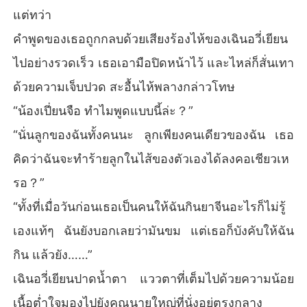
แต่ทว่า
คำพูดของเธอถูกกลบด้วยเสียงร้องไห้ของเฉินอวี่เยียน
ไปอย่างรวดเร็ว เธอเอามือปิดหน้าไว้ และไหล่ก็สั่นเทา
ด้วยความเจ็บปวด สะอื้นไห้พลางกล่าวโทษ
“น้องเปี่ยนจือ ทำไมพูดแบบนี้ล่ะ？”
“นั่นลูกของฉันทั้งคนนะ ลูกเพียงคนเดียวของฉัน เธอ
คิดว่าฉันจะทำร้ายลูกในไส้ของตัวเองได้ลงคอเชียวเห
รอ？”
“ทั้งที่เมื่อวันก่อนเธอเป็นคนให้ฉันกินยาจีนอะไรก็ไม่รู้
เองแท้ๆ ฉันยังบอกเลยว่ามันขม แต่เธอก็บังคับให้ฉัน
กิน แล้วยัง……”
เฉินอวี่เยียนปาดน้ำตา แววตาที่เต็มไปด้วยความน้อย
เนื้อต่ำใจมองไปยังคุณนายใหญ่ที่นั่งอยู่ตรงกลาง