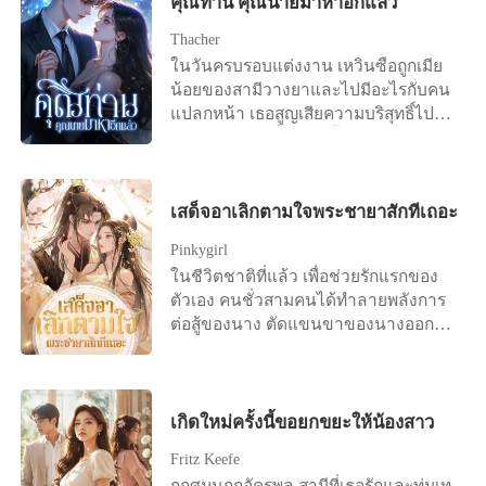
คุณท่าน คุณนายมาหาอีกแล้ว
แถลงข่าวในวันถัดไป โดยขอร้องอย่าง
เธอเพียงเพื่อตอบแทนบุญคุณ และเพื่อที่
จริงจังว่า: ผมรักเซิงเกอ ขอร้องคุณ
Thacher
เขาจะให้ความสำคัญกับตัวเองบ้าง แต่
ภรรยากลับบ้านนะ
ในวันครบรอบแต่งงาน เหวินซือถูกเมีย
ความพยายามทั้งหมดของเธอกลับไร้
น้อยของสามีวางยาและไปมีอะไรกับคน
ประโยชน์เมื่อคนในใจของหลินอวี่กลับ
แปลกหน้า เธอสูญเสียความบริสุทธิ์ไป
มาประเทศ เมื่อหลินอวี่โยนข้อตกลงการ
แต่เมียน้อยคนนั้นกลับตั้งท้องลูกของสามี
หย่ามาใส่เธออย่างไร้ความปราณี เธอก็
ภายใต้ความกดดันต่างๆ เหวินซื่อสูญ
รีบเซ็นชื่อทันที ทุกคนหัวเราะเยาะเธอที่
รู้สึกสิ้นหวังและตัดสินใจหย่า แต่สามี
เป็นผู้หญิงที่ถูกครอบครัวใหญ่ทอดทิ้ง แต่
ของเธอกลับไม่แยแสโดยคิดว่าเธอกำลัง
เสด็จอาเลิกตามใจพระชายาสักทีเถอะ
ใครจะไปรู้ว่า เธอคือ Moon นักแข่งรถที่
เล่นลูกไม้อยู่ หลังจากการหย่ากัน เหวินซื
ไม่มีใครเทียบได้บนสนามแข่งรถ เป็นนัก
Pinkygirl
อกลายเป็นจิตรกรที่มีชื่อเสียงและมีผู้ชาย
ออกแบบแฟชั่นที่มีชื่อเสียงระดับ
ในชีวิตชาติที่แล้ว เพื่อช่วยรักแรกของ
นับไม่ถ้วนที่ตามจีบเธอ อดีตสามีไม่ยอม
นานาชาติ เป็นอัจฉริยะของแฮ็กเกอร์
ตัวเอง คนชั่วสามคนได้ทำลายพลังการ
และขอคืนดีไปถึงที่ จากนั้นก็ว่า เธออยู่
และเธอยังเป็นหมอมหัศจรรย์ระดับโลก...
ต่อสู้ของนาง ตัดแขนขาของนางออก
ในอ้อมแขนของคนใหญคนโตคนหนึ่ง
อดีตสามีของเธอเสียใจมากจนคุกเข่าลง
ตัดเส้นเลือดของนางและปล่อยเลือดของ
และชายคนนั้นก็พูดอย่างสงบว่า "ดูให้ดี
กับพื้นขอร้องให้เธอกลับมา ผู้เผด็จการ
นางไหลออกมาทั้งอย่างนั้น และทรมาน
นี่คือพี่สะใภ้ของนาย"
คนหนึ่งอุ้มเธอไว้ในอ้อมแขนของเขา
นางจนตาย เมื่อเกิดใหม่ครั้งนี้ นาง
แล้วพูดว่า "ออกไป! นี่คือภรรยาของ
วางแผนอย่างรอบคอบ โดยสาบานว่าจะ
เกิดใหม่ครั้งนี้ขอยกขยะให้น้องสาว
ฉัน!" เหยาซีเยว่ "?"
ให้พวกเขาได้สัมผัสกับความทุกข์ทรมาน
Fritz Keefe
ที่นางเคยประสบมา! รักแรกที่ไร้เดียงสา
กฤศมนถูกอัครพล สามีที่เธอรักและทุ่มเท