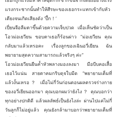
เธอก็ถูกแรงมหาศาลฉุดกระชากขึ้นจากเตียงอย่างแรง
แรงกระชากนั้นทำให้ศีรษะของเธอกระแทกเข้ากับหัว
เตียงจนเกิดเสียงดัง ‘ปึ้ก！’
เปี่ยนจือลืมตาขึ้นด้วยความเจ็บปวด เมื่อเห็นชัดว่าเป็น
โอวม่อเยวียน ขอบตาเธอก็ร้อนผ่าว “ม่อเยวียน คุณ
กลับมาแล้วเหรอคะ เรื่องลูกของเฉินอวี่เยียน ฉัน
พยายามสุดความสามารถแล้วจริงๆ ค่ะ”
โอวม่อเยวียนยืนค้ำหัวพลางมองลงมา มือบีบคอเสื้อ
เธอไว้แน่น สายตาคมกริบดุจใบมีด “พยายามเต็มที่
แล้วงั้นเหรอ？ เมื่อไม่กี่วันก่อนตอนผลตรวจร่างกาย
ของอวี่เยียนออกมา คุณบอกผมว่ายังไง？ คุณบอกว่า
ทุกอย่างปกติดี แล้วผลลัพธ์เป็นยังไงล่ะ ผ่านไปแค่ไม่กี่
วันลูกก็ไม่อยู่แล้ว คุณยังกล้ามาบอกว่าพยายามเต็มที่