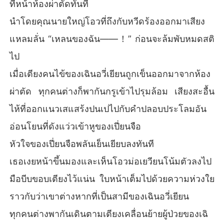
ที่หน้าห้องผ่าตัดทันที
นำโดยคุณนายใหญ่โอวที่ถึงกับหวีดร้องออกมาเสียง
แหลมลั่น “เหลนของฉัน——！” ก่อนจะล้มพับหมดสติ
ไป
เมื่อเตียงคนไข้ของเฉินอวี่เยียนถูกเข็นออกมาจากห้อง
ผ่าตัด ทุกคนต่างก็พากันกรูเข้าไปรุมล้อม เสียงสะอื้น
ไห้ที่ออกแนวเสแสร้งปนเปไปกับคำปลอบประโลมอัน
อ่อนโยนที่ดังแว่วเข้าหูของเปี่ยนจือ
หัวใจของเปี่ยนจือพลันเย็นเยียบลงทันที
เธอเงยหน้าขึ้นมองและเห็นโอวม่อเยวียนโน้มตัวลงไป
มือบีบขอบเตียงไว้แน่น ใบหน้าเต็มไปด้วยความห่วงใย
ราวกับว่าเขาต่างหากที่เป็นสามีของเฉินอวี่เยียน
ทุกคนต่างพากันเดินตามเตียงเคลื่อนย้ายผู้ป่วยของเฉิ