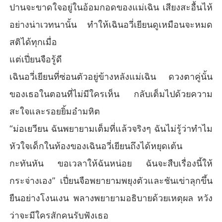
ปานจะขาดใจอยู่ในอ้อมกอดของแม่เฉิน เสียงสะอื้นไห้
อย่างน่าเวทนานั้น ทำให้เฉินอวี่เยียนดูเหมือนจะหมด
สติได้ทุกเมื่อ
แต่เปี่ยนจือรู้ดี
เฉินอวี่เยียนที่ซ่อนตัวอยู่ข้างหลังแม่เฉิน ดวงตาคู่นั้น
ของเธอในตอนที่ไม่มีใครเห็น กลับเต็มไปด้วยความ
สะใจและรอยยิ้มอำมหิต
“ม่อเยวียน ฉันพยายามเต็มที่แล้วจริงๆ ฉันไม่รู้ว่าทำไม
หัวใจเด็กในท้องของเฉินอวี่เยียนถึงได้หยุดเต้น
กะทันหัน ขอเวลาให้ฉันหน่อย ฉันจะสืบเรื่องนี้ให้
กระจ่างเอง” เปี่ยนจือพยายามพยุงตัวและชันเข่าลุกขึ้น
ยืนอย่างโงนเงน พลางพยายามอธิบายด้วยเหตุผล หวัง
ว่าจะมีใครสักคนรับฟังเธอ