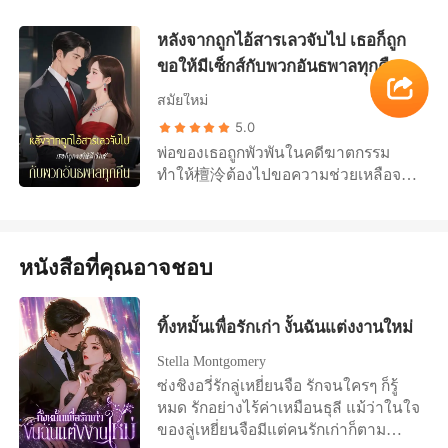
แฟนเก่า ชื่อชียั่นโจว เธอยังพูดว่า “ถ้า
ยิ้มที่นุ่มนวลและมีเสน่ห์ของเขา หลัง
เป็นภรรยาคุณไม่ได้ ก็จะเป็นพี่สาวของ
จากวันนั้นทุกครั้งที่ฉินหยานไปหาที่บ้าน
หลังจากถูกไอ้สารเลวจับไป เธอก็ถูก
คุณ” ชียั่นโจวพูดว่า “ฝันไปเถอะ” แต่
เขา เขาจะทักทายด้วยเสียงหัวเราะว่า
ขอให้มีเซ็กส์กับพวกอันธพาลทุกคืน
ร่างกายเขากลับตอบสนองไปแล้ว พวก
“พี่ชายช่วยเธอแก้โจทย์ยากๆ งั้นเธอจะ
เขาตกลงกันว่าจะอยู่ด้วยกันแบบไม่
ให้รางวัลพี่ชายหน่อยได้ไหม?” เธอหน้า
สมัยใหม่
ผูกพันทางใจ แต่เมื่อเห็นผู้ชายคนอื่น
แดงและตกลง เขาจะจูบหน้าผากของ
5.0
พยายามเข้าหาเธอ เขาก็เริ่มทนไม่ไหว
เธอเมื่อเขารู้สึกเคลิ้ม “หยานหยาน ทำตัว
พ่อของเธอถูกพัวพันในคดีฆาตกรรม
และเธอก็เริ่มมีความคิดที่ไม่ควรมี เมื่อ
ดีจริงๆ พี่รักเธอมากนะ” เขาบอกว่าเมื่อ
ทำให้檀泠ต้องไปขอความช่วยเหลือจาก
เขาคอยปกป้องเธอทุกวิถีทาง เมื่อความ
เธอสอบติดมหาวิทยาลัยของเขาแล้ว
สามีของเธอ 顾寒舟 แต่เขากลับส่งเธอ
รักครั้งก่อนกลับมา ชียั่นโจวก็ค่อยๆเสีย
ความสัมพันธ์ของเราจะไม่ปิดบัง แต่เมื่อ
ไปอยู่กับชายแปลกหน้าแทน เพื่อ
การควบคุม ส่วนลั่วหว่านก็นอนไม่หลับ
เธอถือจดหมายตอบรับจากมหาวิทยาลัย
ครอบครัวและธุรกิจ檀泠จึงยอมเป็นคน
ทุกคืน วันนั้น ชียั่นโจวเสนอยกเลิกความ
อย่างมีความสุขไปหาที่บ้านเขา กลับ
หนังสือที่คุณอาจชอบ
รักของ 段屿白 คนทั่วไปพูดว่า 段屿白
สัมพันธ์ ลั่วหว่านไม่ร้องไห้หรือโวยวาย
ได้ยินเสียงของเขาที่ดูไม่แยแสและ
เป็นคนสูงส่งและสง่างาม แต่檀泠
และออกไปอย่างมีศักดิ์ศรี แต่ในงาน
เสียดสีว่า “พี่รักหยูเสียนคนเดียว ฉินห
เท่านั้นที่รู้ว่าเขาบ้าคลั่งเพียงใดเมื่ออยู่
หมั้นของลั่วหว่าน ชียั่นโจวควบคุมตัว
ยานแค่เป็นน้องสาวข้างบ้าน” “ถ้าไม่ใช่
ทิ้งหมั้นเพื่อรักเก่า งั้นฉันแต่งงานใหม่
บนเตียงของเธอ ในยามค่ำคืน เขาจะ
เองไม่ได้และคว้ามือเธอไว้ “หว่านหว่าน
เพราะหยูเสียนไปเรียนต่างประเทศปีนี้
กอดเธอแน่น เรียกชื่อเธอซ้ำๆ จนเธอรู้สึก
ฉันเป็นคนที่เริ่มต้นกับเธอก่อน เธอเป็น
และเธอกับหยูเสียนมีใบหน้าคล้ายกัน
Stella Montgomery
เหนื่อยและหมดแรง ... ต่อมา檀泠ก็
ของฉัน! เธอจะแต่งงานกับคนอื่นได้ยัง
บ้าง จะด้วยรูปร่างที่ไม่สมส่วนของเธอ พี่
ซ่งชิงอวี่รักลู่เหยี่ยนจือ รักจนใครๆ ก็รู้
หลงใหลในความอ่อนโยนที่ 段屿白
ไง?” ลั่วหว่านยิ้มเบาๆ “คุณชี การ
คงไม่คิดจะคบกับเธอ” “ตอนนี้หยูเสียนก
หมด รักอย่างไร้ค่าเหมือนธุลี แม้ว่าในใจ
สร้างขึ้นจนอยากได้มากขึ้น แต่ก็พบว่า
แต่งงานไม่ใช่เรื่องของใครมาก่อนใคร”
ลับมาแล้ว พี่ก็คงจะต้องเลิกยุ่งกับเธอไป
ของลู่เหยี่ยนจือมีแต่คนรักเก่าก็ตาม
เขามีคู่หมั้นที่มีความสำคัญอยู่แล้ว เธอ
แล้ว”