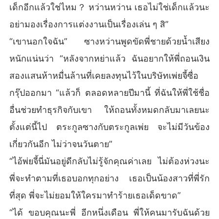
เด็กอีกแล้วใช่ไหม？ หว่านหว่าน เธอไม่ใช่เด็กแล้วนะ
อย่ามองเรื่องการแต่งงานเป็นเรื่องเล่น ๆ สิ”
“เขานอกใจฉัน” ซางหว่านพูดขัดพี่ชายด้วยน้ำเสียง
หนักแน่นว่า “หลังจากหย่าแล้ว ฉันอยากให้พี่ถอนเงิน
สองแสนห้าหมื่นล้านที่เคยลงทุนไว้ในบริษัทเพ่ยจี้ซื่อ
กรุ๊ปออกมา “แล้วก็ ตลอดหลายปีมานี้ ที่ฉันให้พี่ใช้ชื่อ
อื่นช่วยทำธุรกิจกับเขา ให้ถอนทั้งหมดกลับมาเลยนะ
ตั้งแต่นี้ไป ตระกูลซางกับตระกูลเพ่ย จะไม่มีวันข้อง
เกี่ยวกันอีก ไม่ว่าจนวันตาย”
“ไอ้พ่ยจี้นี่มันอยู่ดีกลับไม่รู้จักคุณค่าเลย ไม่ต้องห่วงนะ
พี่จะทำตามที่เธอบอกทุกอย่าง เธอเป็นน้องสาวที่พี่รัก
ที่สุด พี่จะไม่ยอมให้ใครมาทำร้ายเธอเด็ดขาด”
“ได้ ขอบคุณนะพี่ อีกหนึ่งเดือน พี่ให้คนมารับฉันด้วย