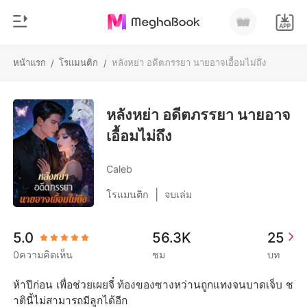
หน้าแรก
โรแมนติก
หลังหย่า อดีตภรรยา นายอาจเอื้อมไม่ถึง
/
/
0
หน้าแรก
เติมเงิน
หลังหย่า อดีตภรรยา นายอาจ
หมวดหมู่
เอื้อมไม่ถึง
สมัยใหม่
ประวัติการอ่าน
ประวัติศาสตร์
Caleb
ออกจากระบบ
โรแมนติก
|
โรแมนติก
จบเล่ม
นิยายวาย
ดาวน์โหลดแอป
5.0
56.3K
25
มหาเศรษฐี
0ความคิดเห็น
ชม
บท
รายการ
ห้าปีก่อน เพื่อช่วยเผยจี๋ ท้องของซางหว่านถูกแทงจนบาดเจ็บ ช
าตินี้ไม่สามารถมีลูกได้อีก
