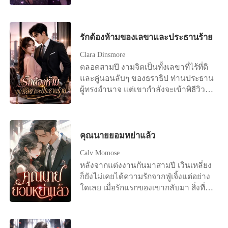
แม้ว่าเขาจะใช้เวลาส่วนใหญ่ในแต่ละปี
จึงถอนตัวอย่างเศร้าใจและไปทำความ
ไปกับคนรักเก่าที่ต่างประเทศ แม้ว่าคน
รู้จักกับคู่แข่งของเขา หลังจากนั้น 段爷
รักเก่าจะตั้งครรภ์ลูกของลู่เหยี่ยนจือแล้ว
ที่มีอำนาจในเมืองสมมติและ 周医生 ผู้
ซ่งชิงอวี่ก็ยังคงขอแต่งงานกับลู่เหยี่
รักต้องห้ามของเลขาและประธานร้าย
มีชื่อเสียงในด้านศัลยกรรม ได้เกิดการ
ยนจือ แต่ในวันไปจดทะเบียนเพราะคน
ต่อสู้กันเพื่อแย่งชิงผู้หญิงคนเดียวกัน
Clara Dinsmore
รักเก่ากลับมา ลู่เหยี่ยนจือก็ไม่ปรากฏตัว
ตลอดสามปี งามจิตเป็นทั้งเลขาที่ไร้ที่ติ
ที่ที่ว่าการอำเภอ หลังจากรักลู่เหยี่ยนจื
และคู่นอนลับๆ ของธราธิป ท่านประธาน
อมาเจ็ดปี ซ่งชิงอวี่ก็หมดหวังสิ้นเชิง เธอ
ผู้ทรงอำนาจ แต่เขากำลังจะเข้าพิธีวิวาห์
ได้บล็อกลู่เหยี่ยนจือแล้วหันหลังออกจาก
กับไฮโซสาวที่คู่ควร เมื่อเธอตัดสินใจขอ
เมืองที่ลู่เหยี่ยนจืออยู่ ลู่เหยี่ยนจือไม่ได้
ลาออกและไปดูตัวเพื่อเริ่มต้นชีวิตใหม่
ใส่ใจอะไร คิดว่าสักวันหนึ่งยังไงซ่งชิงอวี่
เขากลับฉีกจดหมายทิ้งและใช้อำนาจ
ก็จะกลับมา จนกระทั่งเขาเห็นซ่งชิงอวี่
ข่มขู่ไม่ให้เธอหนีไปไหนได้ เขาบีบบังคับ
คุณนายยอมหย่าแล้ว
จดทะเบียนสมรสกับชายอื่นที่หน้าที่
ให้เธอใช้มือของตัวเองไปซื้อแหวนหมั้น
ว่าการอำเภอ! คุณลู่ผู้ยิ่งใหญ่ถึงกับเสียสติ
Calv Momose
วงโตมาให้ว่าที่เจ้าสาวของเขา และเมื่อ
ไปเลย! ต่อมา ใครๆ ก็มักเห็นคุณลู่ผู้ยิ่ง
หลังจากแต่งงานกันมาสามปี เวินเหลี่ยง
เธอพยายามดิ้นรนโดยอ้างว่ามีคู่หมั้น
ใหญ่ วิ่งตามหลังซ่งชิงอวี่อย่างไร้ศักดิ์ศรี
ก็ยังไม่เคยได้ความรักจากฟู่เจิ้งแต่อย่าง
แล้ว ธราธิปก็โกรธจนขาดสติ เขาล็อก
“ชิงอวี่ ขอโทษนะ ผมผิดไปแล้ว ให้
ใดเลย เมื่อรักแรกของเขากลับมา สิ่งที่รอ
ประตูห้องทำงานและย่ำยีเธออย่างป่า
โอกาสผมอีกครั้งเถอะ!” และสิ่งที่ตอบ
เธออยู่คือหนังสือการหย่า "ถ้าฉันมีลูก
เถื่อนเพื่อสั่งสอนให้รู้สถานะ แต่ในวินาที
กลับเขาคือ เสียงที่ไม่พอใจของผู้หญิงคน
คุณยังเลือกหย่าไหม?" เธออยากจับ
ที่เธอถูกกระทำจนไร้ศักดิ์ศรี ประตูห้อง
หนึ่ง “คุณจะหยุดก่อกวนได้ไหม ฉันมี
โอกาสสุดท้ายนี้ไว้ แต่แล้วมีแต่คำตอบที่
กลับถูกเปิดออกด้วยกุญแจสำรอง เพื่อน
ครอบครัวแล้ว!”