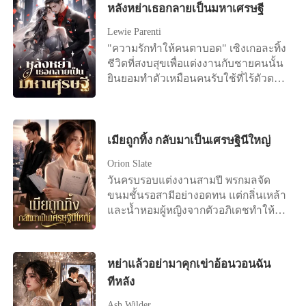
เย็นชาว่า "ใช่" เวินเหลี่ยงหลับตาและ
หลังหย่าเธอกลายเป็นมหาเศรษฐี
ร่วมงานที่เกลียดชังเธอจงใจพา 'โชติกา'
เลือกที่จะปล่อยมือ ...ต่อมาเธอนอนอยู่บน
ว่าที่เจ้าสาวของเขาเข้ามาเห็นสภาพ
Lewie Parenti
เตียงคนไข้ด้วยความสิ้นหวังและลงนาม
เสื้อผ้าหลุดลุ่ยและรอยแดงทั่วลำคอของ
"ความรักทำให้คนตาบอด" เซิงเกอละทิ้ง
ในข้อตกลงการหย่า "ฟู่เจิ้ง เราไม่ได้เป็น
เธอพอดี! "ท่านประธานครับ ถึงแม้งาม
ชีวิตที่สงบสุขเพื่อแต่งงานกับชายคนนั้น
หนี้กันอีกต่อไปแล้ว..." ชายที่มีความเด็ด
จิตจะทำสัญญาเสียหายหลายล้าน แต่
ยินยอมทำตัวเหมือนคนรับใช้ที่ไร้ตัวตน
ขาดและเย็นชามาโดยตลอดนอนอยู่ข้าง
ท่านก็ไม่ควรลงโทษเธอรุนแรงแบบนี้นะ
มาสามปีเต็ม แต่ในที่สุดเธอก็ตระหนักว่า
เตียงขอร้องให้อีกฝ่ายกลับมาด้วยเสียง
ครับ" เพื่อนร่วมงานจงใจใส่ร้ายเพื่อสาด
ความพยายามของเธอ มันไร้ประโยชน์
แผ่วเบา "เหลียง ได้โปรดอย่าหย่าได้
โคลนใส่เธอ และช่วยหาทางลงให้เจ้า
สิ้นดี เพราะในใจของสามีตัวเองมีแต่รัก
ไหม?"
นายอย่างแนบเนียน งามจิตเงยหน้ามอง
แรกของเขา เซิงเกอรู้สึกผิดหวังอย่าง
เมียถูกทิ้ง กลับมาเป็นเศรษฐินีใหญ่
ผู้ชายที่เธอแอบรักมาตลอดด้วยความ
มาก และขอหย่าอย่างเด็ดขาด "ถึงเวลา
หวังสุดท้าย แต่เขากลับเลือกที่จะนิ่งเงียบ
Orion Slate
แล้ว ฉันไม่ปกปิดอีกแล้ว จะบอกความ
ยอมรับข้อกล่าวหานั้นโดยปริยายเพื่อ
วันครบรอบแต่งงานสามปี พรกมลจัด
จริงให้" ทันใดนั้น โลกออนไลน์ก็ระเบิด
ปกป้องชื่อเสียงตัวเองและปลอบประโลม
ขนมชั้นรอสามีอย่างอดทน แต่กลิ่นเหล้า
ขึ้นทันที มีข่าวลือว่าสาวรวยพันล้านคน
คู่หมั้น เธอถูกจับได้คาหนังคาเขา ถูกใส่
และน้ำหอมผู้หญิงจากตัวอภิเดชทำให้
หนึ่งหย่าร้างแล้ว ดังนั้น ซีอีโอนับไม่ถ้วน
ร้ายว่าทำงานพลาด และถูกคนที่รักที่สุด
เธอรู้สึกคลื่นไส้ทันที สายของศศิกานต์ดัง
และชายหนุ่มรูปงามต่างรีบเข้าหาเธอ
โยนทิ้งให้เป็นแพะรับบาปอย่างเลือดเย็น
ขึ้น เขาผลักเธอทิ้งแล้ววิ่งออกไปทันที
เพื่อเอาชนะใจเธอ เฝิงอวี้เหนียนเห็นดัง
เมื่อตกลงสู่เหวลึกที่หนาวเหน็บที่สุด
เธอได้ยินเสียงเขาบอกให้โยนของขวัญ
นั้นจึงทนไม่ไหวอีกต่อไปเลยจัดงาน
หย่าแล้วอย่ามาคุกเข่าอ้อนวอนฉัน
ความรักอันน่าสมเพชก็ถูกบดขยี้จน
ครบรอบทิ้ง และบอกว่าเขารักแค่ศศิ
แถลงข่าวในวันถัดไป โดยขอร้องอย่าง
แหลกละเอียด งามจิตปาดน้ำตาแห่ง
ทีหลัง
กานต์คนเดียว ข่าวการตั้งครรภ์ทำให้อภิ
จริงจังว่า: ผมรักเซิงเกอ ขอร้องคุณ
ความอัปยศ ทิ้งความอ่อนแอไว้เบื้องหลัง
เดชโกรธจัด เขายื่นสัญญาหย่าแล้วสั่งให้
ภรรยากลับบ้านนะ
Ash Wilder