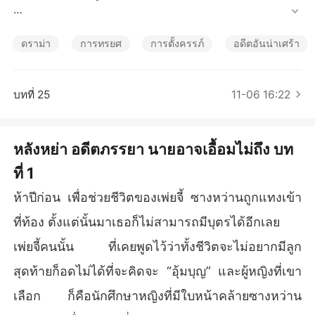
เรื่องสั้นคัดสรร
เผยจี๋ที่เคยบอกว่าทั้งชาตินี้ไม่อยากมีลูก สุดท้ายก็ยังมีความคิด
 “อาศัยท้องคนอื่นอุ้มบุญ” และคนที่เขาเลือกคือ ซูเซวี่ย นักศึกษ
ดราม่า
การทรยศ
การตั้งครรภ์
อดีตอันน่าเศร้า
ามหาวิทยาลัยที่หน้าตาคล้ายกับซางหว่าน

เผยจี๋ไม่รู้เลยว่า ในวันที่เขาเสนอความต้องการนี้ออกมา ซางห
บทที่ 25
11-06 16:22
ว่านก็ได้ตัดสินใจจะจากเขาไปแล้ว
หลังหย่า อดีตภรรยา นายอาจเอื้อมไม่ถึง บท
ที่ 1
ห้าปีก่อน เพื่อช่วยชีวิตของเพ่ยจี้ ซางหว่านถูกแทงเข้า
ที่ท้อง ตั้งแต่นั้นมาเธอก็ไม่สามารถมีบุตรได้อีกเลย
เพ่ยจี้คนนั้น ที่เคยพูดไว้ว่าทั้งชีวิตจะไม่อยากมีลูก
สุดท้ายก็อดไม่ได้ที่จะคิดจะ “อุ้มบุญ” และผู้หญิงที่เขา
เลือก ก็คือนักศึกษาหญิงที่มีใบหน้าคล้ายซางหว่าน