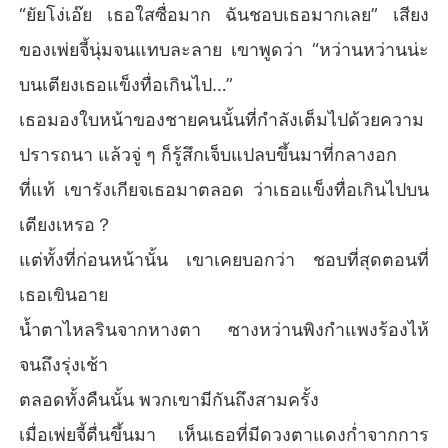
“ยัยโง่เอ๊ย เธอใสซื่อมาก ฉันชอบเธอมากเลย” เสียง
ของเพ่ยจี้นุ่มจนแทบละลาย เขาพูดว่า “หว่านหว่านน่ะ
บนเตียงเธอแข็งทื่อเกินไป…”
เธอมองใบหน้าของชายคนนั้นที่กำลังเต็มไปด้วยความ
ปรารถนา แล้วจู่ ๆ ก็รู้สึกเจ็บแปลบขึ้นมาที่กลางอก
ที่แท้ เขารังเกียจเธอมาตลอด ว่าเธอแข็งทื่อเกินไปบน
เตียงเหรอ？
แต่ทั้งที่ก่อนหน้านั้น เขาเคยบอกว่า ชอบที่สุดตอนที่
เธอเขินอาย
น้ำตาไหลรินจากหางตา ซางหว่านพิงกำแพงร้องไห้
จนถึงรุ่งเช้า
ตลอดทั้งคืนนั้น พวกเขามีกันถึงสามครั้ง
เมื่อเพ่ยจี้ตื่นขึ้นมา เห็นเธอที่มีดวงตาแดงก่ำจากการ