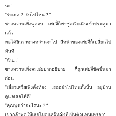
นะ”
“รับเธอ？ รับไปไหน？”
ซางหว่านเพิ่งพูดจบ เพ่ยจี้ก็พาซูเสวี่ยเดินเข้าประตูมา
แล้ว
พอได้ยินว่าซางหว่านจะไป สีหน้าของเพ่ยจี้ก็เปลี่ยนไป
ทันที
“ฉัน…”
ซางหว่านเพิ่งจะเอ่ยปากอธิบาย ก็ถูกเพ่ยจี้ขัดขึ้นมา
ก่อน
“เสี่ยวเสวี่ยเพิ่งตั้งท้อง เธออย่าไปไหนทั้งนั้น อยู่บ้าน
ดูแลเธอให้ดี”
“คุณพูดว่าอะไรนะ？”
เขากล้าพูดให้เธอไปดูแลผู้หญิงที่เป็นตัวแทนเหรอ？