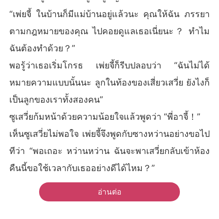
“เพ่ยจี้ ในบ้านก็มีแม่บ้านอยู่แล้วนะ คุณให้ฉัน ภรรยา
ตามกฎหมายของคุณ ไปคอยดูแลเธอเนี่ยนะ？ ทำไม
ฉันต้องทำด้วย？”
พอรู้ว่าเธอเริ่มโกรธ เพ่ยจี้ก็รีบปลอบว่า “ฉันไม่ได้
หมายความแบบนั้นนะ ลูกในท้องของเสี่ยวเสวี่ย ยังไงก็
เป็นลูกของเราทั้งสองคน”
ซูเสวี่ยก้มหน้าด้วยความน้อยใจแล้วพูดว่า “พี่อาจี้！”
เห็นซูเสวี่ยไม่พอใจ เพ่ยจี้จึงพูดกับซางหว่านอย่างขอไป
ทีว่า “พอเถอะ หว่านหว่าน ฉันจะพาเสวี่ยกลับเข้าห้อง
คืนนี้ขอใช้เวลากับเธออย่างดีได้ไหม？”
อ่านต่อ