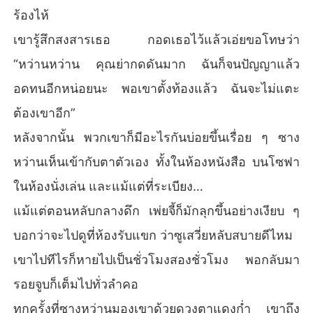
ร้องไห้
เขารู้สึกสงสารเธอ กอดเธอไว้แล้วเอ่ยขอโทษว่า
“หว่านหว่าน คุณย่ากดดันมาก ฉันก็จนปัญญาแล้ว
อดทนอีกหน่อยนะ พอเขาตั้งท้องแล้ว ฉันจะไม่แตะ
ต้องเขาอีก”
หลังจากนั้น พวกเขาก็มีอะไรกันบ่อยขึ้นเรื่อย ๆ ซาง
หว่านเห็นเข้ากับตาตัวเอง ทั้งในห้องหนังสือ บนโซฟา
ในห้องนั่งเล่น และแม้แต่ที่ระเบียง…
แม้แต่ตอนหลับกลางดึก เพ่ยจี้ก็มักลุกขึ้นอย่างเงียบ ๆ
บอกว่าจะไปดูที่ห้องรับแขก ว่าซูเสวี่ยหลับสบายดีไหม
เขาไปทีไรก็หายไปเป็นชั่วโมงสองชั่วโมง พอกลับมา
รอยจูบก็เต็มไปทั่วลำคอ
ทุกครั้งที่ซางหว่านมองเขาด้วยดวงตาแดงก่ำ เขาถึง