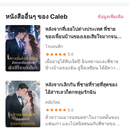
หนังสืออื่นๆ ของ Caleb
ข้อมูลเพิ่มเติม
หลังจากที่เธอไปต่างประเทศ พี่ชาย
ของเพื่อนบ้านของเธอเสียใจมากจน
เป็นบ้า
โรแมนติก
5.0
เมื่ออายุได้สิบเจ็ดปี ฉินหยานและพี่ชาย
ข้างบ้านของฉัน ลู่จื่อเหยียน ได้มีความ
สัมพันธ์ที่ซ่อนเร้น โดยไม่ให้ใครรู้และมี
ความสัมพันธ์ลับๆ ที่ไม่เปิดเผยให้ใครเห็น
หลังจากเลิกกัน พี่ชายที่รวยที่สุดของ
วันนั้น เธออายๆ ถือกระดาษคำถามผิดๆ
ไอ้สารเลวก็ตกหลุมรักฉัน
ไปขอคำแนะนำจากเขา ความรักที่เพิ่ง
เริ่มต้นของสาวน้อยมีความรู้สึกแรงกล้า
สมัยใหม่
มาก เขารับรู้ถึงความรู้สึกของเธอและ
5.0
ทำให้เธอสบายใจขึ้น เขาพูดว่า “ไม่ต้อง
ลั่วหว่านเมาจนหมดท่าในงานหมั้นของ
กังวลนะ จะไม่เจ็บเลย” ความวิตกกังวล
แฟนเก่า และไปสนิทสนมกับพี่ชายของ
และการต่อต้านของเธอละลายไปในรอย