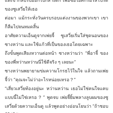
แต่เขากลับรีบออกไปกลางดึก เพื่อซื้อไอศกรีมรสโปรด
ของซูเสวี่ยให้เธอ
ต่อมา แม้กระทั่งวันครบรอบแต่งงานของพวกเขา เขา
ก็ลืมไปจนหมดสิ้น
อาศัยความเอ็นดูจากเพ่ยจี้ ซูเสวี่ยเริ่มใส่ชุดนอนของ
ซางหว่าน และใช้แก้วที่เป็นของเธอโดยเฉพาะ
ถึงขั้นพูดเสียงหวานต่อหน้า ซางหว่านว่า “พี่อาจี้ ของ
ของพี่หว่านหว่านนี่ใช้ดีจริง ๆ เลยนะ”
ซางหว่านพยายามข่มความโกรธไว้ในใจ แล้วถามเพ่ย
จี้ว่า “คุณจะไม่ว่าอะไรหน่อยเหรอ？”
“เสี่ยวเสวี่ยท้องอยู่นะ หว่านหว่าน เธอไม่ใช่คนใจแคบ
แบบนี้ไม่ใช่เหรอ？” พูดจบ เพ่ยจี้ยิ้มพลางลูบผมของซู
เสวี่ยด้วยความเอ็นดู แล้วพูดอย่างอ่อนโยนว่า “ถ้าชอบ