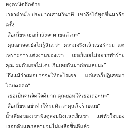
หงุดหงิดอีกด้วย
เวลาผ่านไปประมาณสามวินาที เขาถึงได้พูดขึ้นมาอีก
ครั้ง
“สือเนี่ยน เธอกำลังจะตายแล้วนะ”
“คุณอาจจะยังไม่รู้สินะว่า ความจริงแล้วเธอรักผม แต่
เพราะการแต่งงานของเรา เธอก็เลยไม่อยากทำร้าย
คุณ ผมกับเธอไม่เคยเกินเลยกันมาก่อนเลยนะ”
“ถึงแม้ว่าผมอยากจะให้อะไรเธอ แต่เธอก็ปฏิเสธมา
โดยตลอด”
“เธอเป็นคนจิตใจดีมาก คุณยอมให้เธอเถอะนะ”
“สือเนี่ยน อย่าทำให้ผมคิดว่าคุณใจร้ายเลย”
น้ำเสียงของเขาฟังดูสงบนิ่งและเย็นชา แต่หัวใจของ
เธอกลับแตกสลายจนไม่เหลือชิ้นดีแล้ว