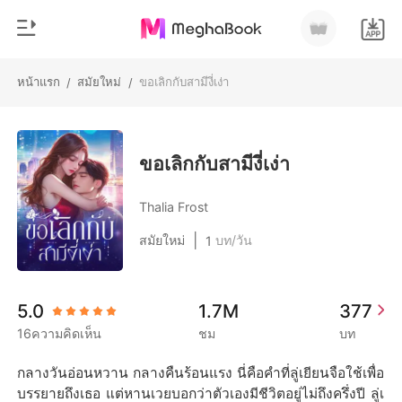
หน้าแรก
สมัยใหม่
ขอเลิกกับสามีงี่เง่า
/
/
0
หน้าแรก
เติมเงิน
หมวดหมู่
ขอเลิกกับสามีงี่เง่า
สมัยใหม่
ประวัติการอ่าน
Thalia Frost
ประวัติศาสตร์
|
สมัยใหม่
บท/วัน
1
ออกจากระบบ
โรแมนติก
นิยายวาย
ดาวน์โหลดแอป
5.0
1.7M
377
มหาเศรษฐี
16ความคิดเห็น
ชม
บท
รายการ
กลางวันอ่อนหวาน กลางคืนร้อนแรง นี่คือคำที่ลู่เยียนจือใช้เพื่อ
บรรยายถึงเธอ แต่หานเวยบอกว่าตัวเองมีชีวิตอยู่ไม่ถึงครึ่งปี ลู่เ