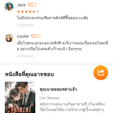
Jack
2
5
ไม่อัปจนจบหรอเสียดายตังค์ที่ซื้อตอนวะเฮ้ย
23/05/2026
couter
0
เมื่อไรพระเอกจะฉลาดสักที​ จะงี่เง่าจนจบเรื่องเลยไหมเนี่
ย​ อยากเปิดโปงคนชั่วเร็วๆแล้ว​ อินๆๆๆๆ
25/04/2026
หนังสือที่คุณอาจชอบ
คุณนายยอมหย่าแล้ว
Calv Momose
หลังจากแต่งงานกันมาสามปี เวินเหลี่ยง
ก็ยังไม่เคยได้ความรักจากฟู่เจิ้งแต่อย่าง