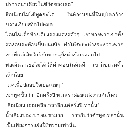
ปรารถนาเดียวในชีวิตของเธอ”
สือเนี่ยนไม่ได้พูดอะไร ในห้องนอนที่ใหญ่โตกว้าง
ขวางเงียบสงัดไปหมด
โคมไฟเล็กข้างเตียงส่องแสงสลัวๆ เงาของพวกเขาทั้ง
สองคนสะท้อนขึ้นบนผนัง ทำให้ระยะห่างระหว่างพวก
เขาที่แต่เดิมใกล้กันมากดูยิ่งห่างไกลออกไป
พอเห็นว่าเธอไม่ได้ให้คำตอบในทันที เขาก็ขมวดคิ้ว
เล็กน้อย
“แค่เพื่อปลอบใจเธอเฉยๆ ”
เขาพูดขึ้นว่า “อีกครึ่งปี พวกเราค่อยแต่งงานกันใหม่”
“สือเนี่ยน เธอเหลือเวลาอีกแค่ครึ่งปีเท่านั้น”
น้ำเสียงของเขาเฉยชามาก ราวกับว่าคำพูดเหล่านั้น
เป็นเพียงการแจ้งให้ทราบเท่านั้น