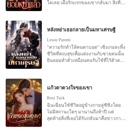
ใดเลย เมื่อรักแรกของเขากลับมา สิ่งที่รอ
เธออยู่คือหนังสือการหย่า "ถ้าฉันมีลูก
คุณยังเลือกหย่าไหม?" เธออยากจับ
โอกาสสุดท้ายนี้ไว้ แต่แล้วมีแต่คำตอบที่
เย็นชาว่า "ใช่" เวินเหลี่ยงหลับตาและ
หลังหย่าเธอกลายเป็นมหาเศรษฐี
เลือกที่จะปล่อยมือ ...ต่อมาเธอนอนอยู่บน
Lewie Parenti
เตียงคนไข้ด้วยความสิ้นหวังและลงนาม
"ความรักทำให้คนตาบอด" เซิงเกอละทิ้ง
ในข้อตกลงการหย่า "ฟู่เจิ้ง เราไม่ได้เป็น
ชีวิตที่สงบสุขเพื่อแต่งงานกับชายคนนั้น
หนี้กันอีกต่อไปแล้ว..." ชายที่มีความเด็ด
ยินยอมทำตัวเหมือนคนรับใช้ที่ไร้ตัวตน
ขาดและเย็นชามาโดยตลอดนอนอยู่ข้าง
มาสามปีเต็ม แต่ในที่สุดเธอก็ตระหนักว่า
เตียงขอร้องให้อีกฝ่ายกลับมาด้วยเสียง
ความพยายามของเธอ มันไร้ประโยชน์
แผ่วเบา "เหลียง ได้โปรดอย่าหย่าได้
สิ้นดี เพราะในใจของสามีตัวเองมีแต่รัก
ไหม?"
แรกของเขา เซิงเกอรู้สึกผิดหวังอย่าง
แก้วตาดวงใจของเขา
มาก และขอหย่าอย่างเด็ดขาด "ถึงเวลา
Roxi Tuck
แล้ว ฉันไม่ปกปิดอีกแล้ว จะบอกความ
ฉินเฉี่ยนใช้ชีวิตอยู่ข้างกายลู่ซีซิงโดย
จริงให้" ทันใดนั้น โลกออนไลน์ก็ระเบิด
ไม่มีสถานะใดๆ มานานถึงห้าปี แต่
ขึ้นทันที มีข่าวลือว่าสาวรวยพันล้านคน
สุดท้ายสิ่งที่เธอได้รับกลับมาคือข่าวการ
หนึ่งหย่าร้างแล้ว ดังนั้น ซีอีโอนับไม่ถ้วน
หมั้นหมายของเขากับคนอื่น เธอเลือกที่
และชายหนุ่มรูปงามต่างรีบเข้าหาเธอ
จะจากไปอย่างเงียบๆ แต่ไม่เคยคาดคิด
เพื่อเอาชนะใจเธอ เฝิงอวี้เหนียนเห็นดัง