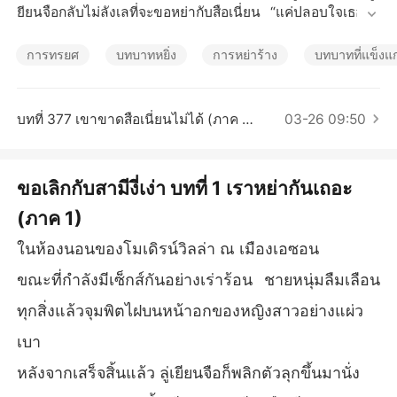
เรื่องสั้นคัดสรร
ยียนจือกลับไม่ลังเลที่จะขอหย่ากับสือเนี่ยน “แค่ปลอบใจเธอไป
ก่อน ครึ่งปีข้างหน้าเราค่อยแต่งงานใหม่” เขาคิดว่าสือเนี่ยนจะ
รออยู่ที่เดิมตลอด แต่เธอได้ตาสว่างแล้ว น้ำตาแห้งสนิท หัวใจสื
การทรยศ
บทบาทหยิ่ง
การหย่าร้าง
บทบาทที่แข็งแ
อเนี่ยนก็แตกสลายไปแล้วด้วย การหย่าปลอมๆ สุดท้ายกลายเป็
นจริง ทำแท้งลูก เริ่มต้นชีวิตใหม่ สือเนี่ยนจากไปโดยไม่หันกลั
บมาอีก แต่ลู่เยียนจือกลับเสียสติ ต่อมา ได้ยินว่าคุณชายลู่ผู้มีอิท
บทที่ 377 เขาขาดสือเนี่ยนไม่ได้ (ภาค 2)
03-26 09:50
ธิพลนั้นก็อยู่นิ่งๆ ต่อไปไม่ได้ ขับรถเมอร์เซเดส-เบนซ์ไล่ตามเธ
ออย่างบ้าคลั่ง เพียงเพื่อขอให้เธอเหลือบมองเขาอีกครั้ง...
ขอเลิกกับสามีงี่เง่า บทที่ 1 เราหย่ากันเถอะ
(ภาค 1)
ในห้องนอนของโมเดิรน์วิลล่า ณ เมืองเอซอน
ขณะที่กำลังมีเซ็กส์กันอย่างเร่าร้อน ชายหนุ่มลืมเลือน
ทุกสิ่งแล้วจุมพิตไฝบนหน้าอกของหญิงสาวอย่างแผ่ว
เบา
หลังจากเสร็จสิ้นแล้ว ลู่เยียนจือก็พลิกตัวลุกขึ้นมานั่ง