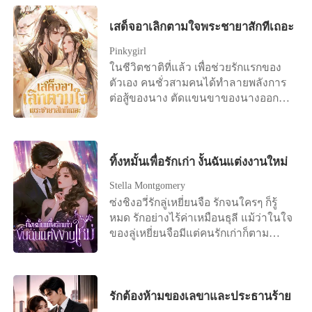
เลยว่า ซีอีโอที่ดูเหมือนจะไม่เคยมีใจให้
นั้นจึงทนไม่ไหวอีกต่อไปเลยจัดงาน
เรื่องรักใคร่ กลับตามหาเธออย่างบ้าคลั่ง
เสด็จอาเลิกตามใจพระชายาสักทีเถอะ
แถลงข่าวในวันถัดไป โดยขอร้องอย่าง
นานถึงเจ็ดวันเจ็ดคืน เมื่อได้พบกันอีก
จริงจังว่า: ผมรักเซิงเกอ ขอร้องคุณ
Pinkygirl
ครั้ง เธอปรากฏตัวอย่างน่าทึ่ง และข้าง
ภรรยากลับบ้านนะ
ในชีวิตชาติที่แล้ว เพื่อช่วยรักแรกของ
กายมีใครบางคนเคียงข้างอยู่ ขณะที่ชาย
ตัวเอง คนชั่วสามคนได้ทำลายพลังการ
หนุ่มเสียใจจนแทบบ้า พยายามพร่ำบอก
ต่อสู้ของนาง ตัดแขนขาของนางออก
ความรักที่มาช้าเกินไป “อาเฉี่ยน กลับมา
ตัดเส้นเลือดของนางและปล่อยเลือดของ
หาฉันเถอะ ฉันยอมทำทุกอย่างเพื่อเธอ”
นางไหลออกมาทั้งอย่างนั้น และทรมาน
เธอกลับตอบเขาด้วยรอยยิ้มดูแคลน “แต่
นางจนตาย เมื่อเกิดใหม่ครั้งนี้ นาง
ฉันไม่ต้องการหรอกนะ!” เธอตอบด้วยน้ำ
วางแผนอย่างรอบคอบ โดยสาบานว่าจะ
ทิ้งหมั้นเพื่อรักเก่า งั้นฉันแต่งงานใหม่
เสียงเย็นชาและแฝงด้วยความประชด
ให้พวกเขาได้สัมผัสกับความทุกข์ทรมาน
ประชัน ลำคอของชายหนุ่มกระตุกเล็ก
Stella Montgomery
ที่นางเคยประสบมา! รักแรกที่ไร้เดียงสา
น้อย เขายกมือขึ้นปิดดวงตาเย็นชาของ
ซ่งชิงอวี่รักลู่เหยี่ยนจือ รักจนใครๆ ก็รู้
อะไรกัน ที่จริงก็เป็นเพียงผู้หญิงที่ตีสอง
เธอไว้ “เด็กดี อย่ามองฉันด้วยสายตา
หมด รักอย่างไร้ค่าเหมือนธุลี แม้ว่าในใจ
หน้าเก่ง อยากจะไต่ขึ้นไปสูงเหรอ งั้นก็จะ
แบบนั้นเลย ฉันทนไม่ไหว...”
ของลู่เหยี่ยนจือมีแต่คนรักเก่าก็ตาม
ให้เจ้าปีนขึ้นไป ยิ่งปีนขึ้นสูงมากเท่าไร
แม้ว่าเขาจะใช้เวลาส่วนใหญ่ในแต่ละปี
ตอนตกลงมาก็จะยิ่งเจ็บมากเท่านั้น! พวก
ไปกับคนรักเก่าที่ต่างประเทศ แม้ว่าคน
สวะสมควรได้รับบาปกรรมของพวกสวะ
รักเก่าจะตั้งครรภ์ลูกของลู่เหยี่ยนจือแล้ว
พวกมันทำชั่วกับนางไปชั่วชีวิตหนึ่ง นาง
ซ่งชิงอวี่ก็ยังคงขอแต่งงานกับลู่เหยี่
รักต้องห้ามของเลขาและประธานร้าย
จะทำให้พวกมันไม่ตายดี พวกคนที่เจ้า
ยนจือ แต่ในวันไปจดทะเบียนเพราะคน