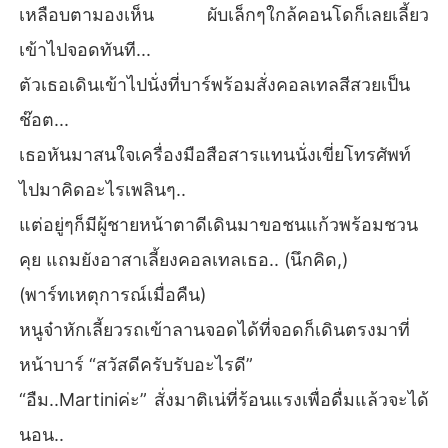
เหลือบตามองเห็น ผับเล็กๆใกล้คอนโดก็เลยเลี้ยว
เข้าไปจอดทันที...
ตัวเธอเดินเข้าไปนั่งที่บาร์พร้อมสั่งคอลเทลสีสวยเป็น
ช๊อต...
เธอหันมาสนใจเครื่องมือสือสารแทนนั่งเขี่ยโทรศัพท์
ไปมาคิดอะไรเพลินๆ..
แต่อยู่ๆก็มีผู้ชายหน้าตาดีเดินมาขอชนแก้วพร้อมชวน
คุย แถมยังอาสาเลี้ยงคอลเทลเธอ.. (นึกคิด,)
(พาร์ทเหตุการณ์เมื่อคืน)
หนูจ๋าหักเลี้ยวรถเข้าลานจอดได้ที่จอดก็เดินตรงมาที่
หน้าบาร์ “สวัสดีครับรับอะไรดี”
“อืม..Martiniค่ะ” สั่งมาติเน่ที่ร้อนแรงเพื่อดื่มแล้วจะได้
นอน..