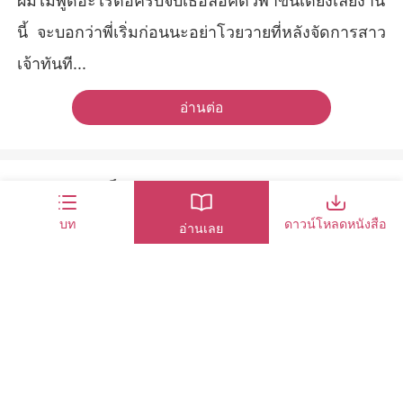
ผมไม่พูดอะไรต่อครับจับเธอล็อคตัวพาขึ้นเตียงเลยงาน
นี้ จะบอกว่าพี่เริ่มก่อนนะอย่าโวยวายที่หลังจัดการสาว
เจ้าทันที...
อ่านต่อ
1ความคิดเห็น
บท
ดาวน์โหลดหนังสือ
holy moon
อ่านเลย
0
5
คำผิดเยอะมาก เรียกสรรพนามแต่ละคนเวลาคุยกันก็มั่ว
มาก การลำดับญาติ หรือตัวละครแต่ละคน วกวน อ่านแ
ล้วเวียนหัวมาก
25/04/2025