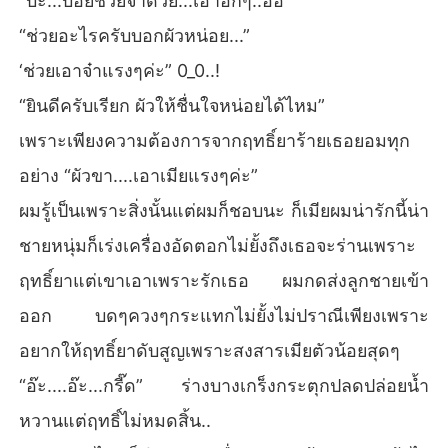
“บ่ะ...บอยช่วยจ๋าด้วย...เอาอีกๆ..อือ”
“ช่วยอะไรครับบอกผัวหน่อย...”
‘ช่วยเอาจ๋าแรงๆค่ะ” 0_0..!
“ยินดีครับเรียก ผัวให้ชื่นใจหน่อยได้ไหม”
เพราะเพียงความต้องการจากฤทธิ์ยาร้ายเธอยอมทุก
อย่าง “ผัวขา....เอาเมียแรงๆค่ะ”
ผมรู้เป็นเพราะสิ่งนั้นแต่ผมก็ชอบนะ ก็เมียผมน่ารักนี้น่า
ชายหนุ่มก็เร่งเครื่องอัดตอกไม่ยั้งถึงเธอจะร่านเพราะ
ฤทธิ์ยาแต่เขาเอาเพราะรักเธอ ผมกดส่งลูกชายเข้า
ออก บดๆควงๆกระแทกไม่ยั้งไม่ปราณีเพียงเพราะ
อยากให้ฤทธิ์ยาดับสูญเพราะสงสารเมียตัวน้อยสุดๆ
“อ๊ะ....อ๊ะ...กรี๊ด” ร่างบางเกร็งกระตุกปลดปล่อยน้ำ
หวานแต่ฤทธิ์ไม่หมดสิ้น..