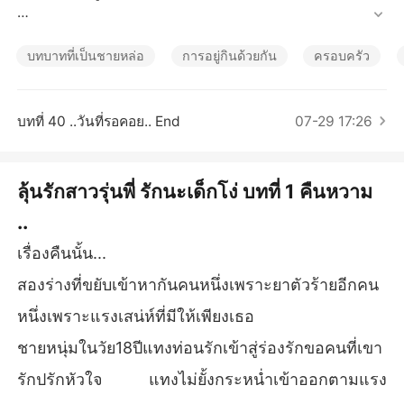
เรื่องสั้นคัดสรร
มีใครบางคนแอบตามเธอมา คืนนั้นในคอนโดส่วนตัว "ช่วยจ๋า
ด้วย ร้อนอ่ะ 💘

บทบาทที่เป็นชายหล่อ
การอยู่กินด้วยกัน
ครอบครัว
เธอไม่รู้ว่าตัวเองเป็นอะไรแต่รู้แค่ร้อนอยากถอดชุดนักศึกษาออ
ก "เดี่ยวพี่จ๋าอย่าพึ่งถอด"

บทที่ 40 ..วันที่รอคอย.. End
07-29 17:26
"กรี๊ดเอาอีก จ๋าไม่ไว้แล้ว"

ลุ้นรักสาวรุ่นพี่ รักนะเด็กโง่ บทที่ 1 คืนหวาม
"ฟื้นขึ้นมาอย่าโวยวายนะครับ"

..
ชายหนุ่มทำตามคนที่เขาแอบรัก ทำทุกอย่างให้เธอหมดฤทธิ์จา
เรื่องคืนนั้น...
กยาร้าย ก่อนหน้านั้นเข้าพยายามพาเธอไปแช่น้ำแต่เธอลุกพรว
ดพลาดเดินเข้าปลุกปล้ำผมเอง

สองร่างที่ขยับเข้าหากันคนหนึ่งเพราะยาตัวร้ายอีกคน
หนึ่งเพราะแรงเสน่ห์ที่มีให้เพียงเธอ
"ไม่ใช่พระอิฐพระปูนนะบอกเลย

ชายหนุ่มในวัย18ปีแทงท่อนรักเข้าสู่ร่องรักขอคนที่เขา
คำคืนนั้นพายุสวาทได้โหมกระหนำแบบที่ไม่เคยเป็นมาเขาเอง
รักปรักหัวใจ แทงไม่ยั้งกระหน่ำเข้าออกตามแรง
ก๋ใช่เคย เธอนางในดวง คนแรกของกันและกัน
