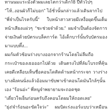
ทานนมแระมั้งตัวผมเลยโตกว่าเด็ก18 ปีทั่วไปๆ
“โห้..งอนผัวก็ไม่บอก” ไอ้ชั่วนั้นกล่าวแล้วเดินจากไป
“พี่จ๋าเป็นไรครับนี้” ใบหน้าสาวสวยมีเหงื่อผุดขึ้นเต็ม
หน้าเสียงแผ่วๆ “ชะช่วยจ๋าด้วย.” ผมจำเป็นต้องจัดการ
จ่ายเงินด้วยบัตรแบล็คการ์ด ไอ้เด็กบาร์นั้นรับบัตรมอง
มาแบบทึ้ง...
ผมก้มตัวช้อนร่างบางออกจากร้านโดยไม่ลืมถือ
กระเป๋าของเธอออกไปด้วย เดินตรงไปที่ลัมโบรถที่คุ้น
เคยดีเหลือบเห็นชื่อคอนโดติดด้านหน้ากระจก วางร่าง
บางฝั่งคนนั่งแล้วอ้อมมาขับพาเข้าคอนโดมันใกล้ๆนั้น
เอง “ร้อนอ่ะ” พี่หนูจ๋าพยายามจะถอดชุด
“เดี่ยวใจเย็นก่อนครับถึงคอนโดผมให้ถอดเลย”
“ยุ่ง!จ๋าร้อนอะขัดใจว่ะ” ผมบิดเร่งแอร์แบบว่าเหมือน