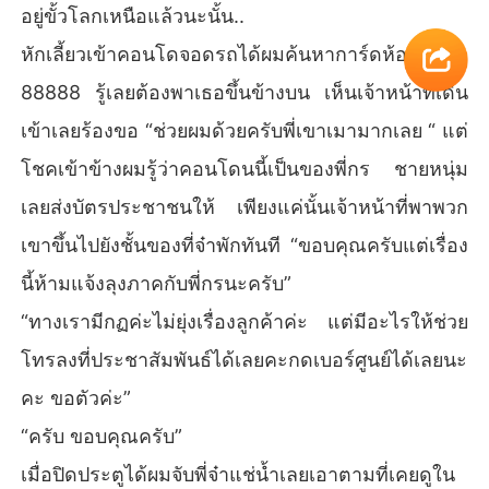
อยู่ขั้วโลกเหนือแล้วนะนั้น..
หักเลี้ยวเข้าคอนโดจอดรถได้ผมค้นหาการ์ดห้อง
88888 รู้เลยต้องพาเธอขึ้นข้างบน เห็นเจ้าหน้าที่เดิน
เข้าเลยร้องขอ “ช่วยผมด้วยครับพี่เขาเมามากเลย “ แต่
โชคเข้าข้างผมรู้ว่าคอนโดนนี้เป็นของพี่กร ชายหนุ่ม
เลยส่งบัตรประชาชนให้ เพียงแค่นั้นเจ้าหน้าที่พาพวก
เขาขึ้นไปยังชั้นของที่จ๋าพักทันที “ขอบคุณครับแต่เรื่อง
นี้ห้ามแจ้งลุงภาคกับพี่กรนะครับ”
“ทางเรามีกฏค่ะไม่ยุ่งเรื่องลูกค้าค่ะ แต่มีอะไรให้ช่วย
โทรลงที่ประชาสัมพันธ์ได้เลยคะกดเบอร์ศูนย์ได้เลยนะ
คะ ขอตัวค่ะ”
“ครับ ขอบคุณครับ”
เมื่อปิดประตูได้ผมจับพี่จ๋าแช่น้ำเลยเอาตามที่เคยดูใน