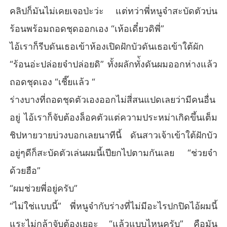
คลิปก็มันไม่เคยเจอป่ะว่ะ แต่ทว่าพี่หนูจ๋าสะบัดตัวบ่น
ร้อนพร้อมถอดชุดออกเอง “เห้อเดี๋ยวดิพี่”
ไอ้เราก็รีบดันเธอเข้าห้องเปิดฝักบัวดันเธอเข้าใต้ผัก
“ร้อนอ่ะปล่อยจ๋าปล่อยดิ” ทั้งผลักทั่้งดันผมออกห่างแล้ว
ถอดชุดเอง “เชี๊ยแล้ว “
ร่างบางที่ถอดชุดตัวเองออกไม่สี่สนแปดเลยว่ามีคนอื่น
อยู่ ไอ้เราก็จับต้องล็อคตัวแต่ความประหม่าเกิดขึ้นเต็ม
ชิปหายวายบ่วงบอกเลยนาทีนี้ ดันสาวเจ้าเข้าใต้ฝักบัว
อยู่ๆดีก็สะบัดตัวเล่นผมนี้เปียกไปตามกันเลย “ช่วยจ๋า
ด้วยฮือ”
“ผมช่วยพี่อยู่ครับ”
“ไม่ใช่แบบนี้” พี่หนูจ๋ากับร่างที่ไม่มีอะไรปกปิดไอ้ผมนี้
แระไม่กล้าจับต้องเยอะ “แล้วแบบไหนครับ” คือมัน