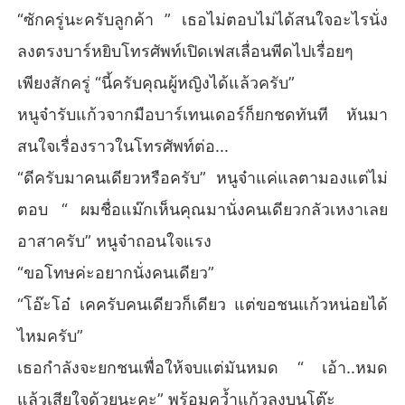
“ซักครู่นะครับลูกค้า ” เธอไม่ตอบไม่ได้สนใจอะไรนั่ง
ลงตรงบาร์หยิบโทรศัพท์เปิดเฟสเลื่อนพีดไปเรื่อยๆ
เพียงสักครู่ “นี้ครับคุณผู้หญิงได้แล้วครับ”
หนูจ๋ารับแก้วจากมือบาร์เทนเดอร์ก็ยกชดทันที หันมา
สนใจเรื่องราวในโทรศัพท์ต่อ...
“ดีครับมาคนเดียวหรือครับ” หนูจ๋าแค่แลตามองแต่ไม่
ตอบ “ ผมชื่อแม๊กเห็นคุณมานั่งคนเดียวกลัวเหงาเลย
อาสาครับ” หนูจ๋าถอนใจแรง
“ขอโทษค่ะอยากนั่งคนเดียว”
“โอ๊ะโอ๋ เคครับคนเดียวก็เดียว แต่ขอชนแก้วหน่อยได้
ไหมครับ”
เธอกำลังจะยกชนเพื่อให้จบแต่มันหมด “ เอ้า..หมด
แล้วเสียใจด้วยนะคะ” พร้อมคว้ำแก้วลงบนโต๊ะ