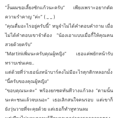
“งั้นผมขอเลี้ยงซักแก้วนะครับ” เพียงเพราะอยากตัด
ความรำคาญ “ค่ะ” ( _ _ )
“คุณดื่มอะไรอยู่ครับนี้” หนูจ๋าไม่ได้คำตอบคำถาม เมื่อ
ไม่ได้คำตอบเขาจำต้อง “น้องเอาแบบเมื่อกี้ให้คุณคน
สวยด้วยครับ”
“Martiniเพิ่มนะครับคุณผู้หญิง” เธอแค่พยักหน้ารับ
ทราบเช่นเคย..
แต่ด้วยที่ว่าเธอนั่งหน้าบาร์คงไม่มีอะไรตุกติกหลอกมั้ง
“นี้ครับของคุณผู้หญิง”
“ขอบคุณนะคะ” พร้องยกซดทันทีวางแก้วลง “ตามนั้น
นะคะชนแล้วจบเนอะ” เธอเลิกสนใจคนรอบ แต่เขาก็
ยังวุ่นวายที่จะคุยด้วย แต่เธอก็ทำหูทวนลม