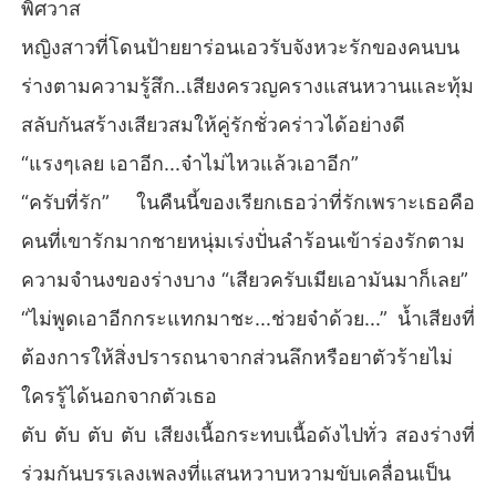
พิศวาส
เช้าวันรุ่งขึ้นทำร่างกายเธอเหมือนโดนรุมโทรมคือมันร้าวไปทั้ง
หญิงสาวที่โดนป้ายยาร่อนเอวรับจังหวะรักของคนบน
ตัว เกิดอะไรขึ้นกับฉันนี้ รู้สึกเย็นหวาบ

หึยโป๊ฉันไม่เคยแก้ผ้านอน เธอหันไปรอบห้องคอนโดเรานี้ จำไ
ร่างตามความรู้สึก..เสียงครวญครางแสนหวานและทุ้ม
ด้ว่านั่งที่ผับ ใช่นายบอยอย่าบอกนะ..

สลับกันสร้างเสียวสมให้คู่รักชั่วคร่าวได้อย่างดี
ถ้าเธอเปิดผ้าห่มเจอผู้ชายนอนเปลือยอยู่ข้างๆแล้วชายคนนั้นคื
“แรงๆเลย เอาอีก...จ๋าไม่ไหวแล้วเอาอีก”
อเด็กบ้านตรงกันข้ามเด็กที่เธอพยายามไม่คิดลึกไม่ใช่กลัวเด็กจี
“ครับที่รัก” ในคืนนี้ของเรียกเธอว่าที่รักเพราะเธอคือ
คนที่เขารักมากชายหนุ่มเร่งปั่นลำร้อนเข้าร่องรักตาม
ความจำนงของร่างบาง “เสียวครับเมียเอามันมาก็เลย”
“ไม่พูดเอาอีกกระแทกมาชะ...ช่วยจ๋าด้วย...” น้ำเสียงที่
ต้องการให้สิ่งปรารถนาจากส่วนลึกหรือยาตัวร้ายไม่
ใครรู้ได้นอกจากตัวเธอ
ตับ ตับ ตับ ตับ เสียงเนื้อกระทบเนื้อดังไปทั่ว สองร่างที่
ร่วมกันบรรเลงเพลงที่แสนหวาบหวามขับเคลื่อนเป็น