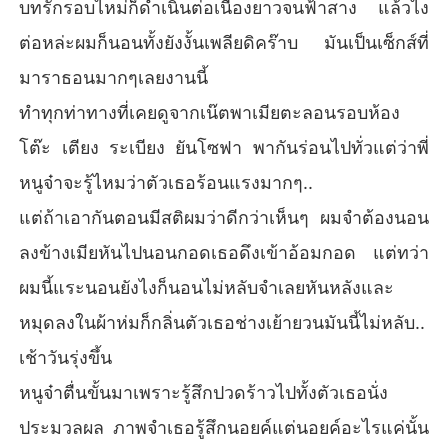
บทรักรอบไหม่ก็ดำเนินต่อเนื่องยาวจนฟ้าสาง แล้วไง
ต่อหล่ะผมก็นอนทั้งยังงั้นเพลียดิคร๊าบ มันเป็นเซ็กส์ที่
มาราธอนมากๆเลยงานนี้
ทำทุกท่าทางที่เคยดูจากเน๊ตพาเมียตะลอนรอบห้อง
โต๊ะ เตียง ระเบียง ยันโซฟา พากันร่อนไปทั่วแต่ว่าพี่
หนูจ๋าจะรู้ไหมว่าตัวเธอร้อนแรงมากๆ..
แต่ถ้าเอากันตอนมีสติผมว่าดีกว่าเห็นๆ ผมจำต้องนอน
ลงข้างเมียหันไปนอนกอดเธอดึงเข้าอ้อมกอด แต่ทว่า
ผมนี้แระนอนยังไงก็นอนไม่หลับจำเลยหันหลังและ
หมุดลงในผ้าห่มก็กลิ่นตัวเธอช่างเย้ายวนมันนี้ไม่หลับ..
เช้าวันรุ่งขึ้น
หนูจ๋าตื่นขั้นมาเพราะรู้สึกปวดร้าวไปทั้งตัวเธอนั่ง
ประมวลผล ภาพจำเธอรู้สึกนอยค์แต่นอยค์อะไรแค่นั้น