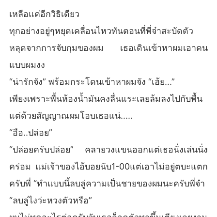
เหลือแค่อีกวิธิเดียว
ทุกอย่างอยู่ๆหยุดเคลื่อนไหวทันตอนที่พี่จ๋าสะบัดตัว
หลุดจากการจับกุมของผม เธอเดินเข้าหาผมเอาคน
แบบผมงง
“น่ารักจัง” พร้อมกระโดนเข้าหาผมจัง “เฮ้ย...”
เพียงเพราะพื้นห้องน้ำมันคงลื่นแระเลยล้มลงไปกับพื้น
แต่ด้วยสัญญาณผมโอบเธอแน่.....
“อือ..ปล่อย”
“ปล่อยครับปล่อย” คลายวงแขนออกแต่เธอนั่งเล่นนั่ง
คร่อม แม่เจ้าของไอ้บอยนับ1-00แต่เอาไม่อยู่ตบะแตก
ครับพี่ “ทำแบบนี้ลบลู่ความเป็นชายของผมนะครับพี่จ๋า
“ลบลู่ไงว่ะหวงตัวหรือ”