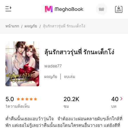
หน้าแรก
ผจญภัย
ลุ้นรักสาวรุ่นพี่ รักนะเด็กโง่
/
/
0
หน้าแรก
เติมเงิน
หมวดหมู่
ลุ้นรักสาวรุ่นพี่ รักนะเด็กโง่
สมัยใหม่
ประวัติการอ่าน
wadee77
ประวัติศาสตร์
|
ผจญภัย
จบเล่ม
ออกจากระบบ
โรแมนติก
นิยายวาย
ดาวน์โหลดแอป
5.0
20.2K
40
มหาเศรษฐี
1ความคิดเห็น
ชม
บท
รายการ
ค่ำคืนนั้นเธอแอบว้าวุ่นใจ จำต้องแวะผ่อนคลายผับๆเล็กใกล้ที่
พัก แต่เธอไม่รู้เลยว่าคืนนั้นเธอโดนใครคนอื่นวางยา แต่ยังดีที่ 
