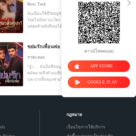
Roxi Tuck
tor ยั่วรักคุณหมอเย็นชา (Methat & NaRun)
ฉินเฉี่ยนใช้ชีวิตอยู่ข้างกายลู่ซีซิง
 Methat & NaRun - 19 ต้องสืบ
11/01/2024
โดยไม่มีสถานะใดๆ มานานถึงห้าปี
แต่สุดท้ายสิ่งที่เธอได้รับกลับมาคือ
ข่าวการหมั้นหมายของเขากับคนอื่น
เธอเลือกที่จะจากไปอย่างเงียบๆ แต่
ไม่เคยคาดคิดเลยว่า ซีอีโอที่ดู
ขย่มรักเพื่อนพ่อ
ดาวน์โหลดแอป
เหมือนจะไม่เคยมีใจให้เรื่องรักใคร่
กาสะลอง
กลับตามหาเธออย่างบ้าคลั่งนานถึง
เจ็ดวันเจ็ดคืน เมื่อได้พบกันอีกครั้ง
APP STORE
“อู้ว… ยังเป็นสีชมพูจริงๆ… ” เสี่ยรุ
เธอปรากฏตัวอย่างน่าทึ่ง และข้าง
ตน์หมายถึงหัวนมที่ยังไม่เคยต้องมือ
กายมีใครบางคนเคียงข้างอยู่ ขณะที่
และปากลิ้นของชายใดมาก่อน รีบกด
GOOGLE PLAY
ชายหนุ่มเสียใจจนแทบบ้า พยายาม
ริมฝีปากครอบดูดลนลานราวกับไม่
พร่ำบอกความรักที่มาช้าเกินไป “อา
เคยเจอมาก่อน “อื๊อออ… ” น้ำหวาน
เฉี่ยน กลับมาหาฉันเถอะ ฉันยอมทำ
พยายามข่มกลั้นเสียงร้อง ทว่ามันยิ่ง
ทุกอย่างเพื่อเธอ” เธอกลับตอบเขา
ทำให้เสี่ยรุตน์ชอบใจ กดใบหน้าซุก
ด้วยรอยยิ้มดูแคลน “แต่ฉันไม่
ไซ้เต้าเนื้อพร้อมกับวนลิ้นรัดเลียรอบ
กฎหมาย
ต้องการหรอกนะ!” เธอตอบด้วยน้ำ
เม็ดทับทิมสีชมพู ชูชันขึ้นมาด้วย
เสียงเย็นชาและแฝงด้วยความประชด
ความสยิว กะซวกดูดลงมาถึงวงป้าน
els
เงื่อนไขการให้บริการ
ประชัน ลำคอของชายหนุ่มกระตุก
ลานหัวนมสีเนื้อ จ๊วบ… จ๊วบ…
เล็กน้อย เขายกมือขึ้นปิดดวงตาเย็น