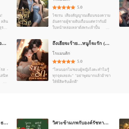
My Doc
5.0
บทที่ 33
น!
ไซเรน เสียงสัญญาณเตือนของความ
 ลลิน
อันตรายผู้ชายดิบเถื่อนแต่ทว่ากับมี
My Doc
ใบหน้าหล่อเหลาดั่งพระเจ้าปั้น แม้
บทที่ 3
ใบหน้าจะหล่อแต่นิสัยของเขาก็ไม่ได้
ในคืน
ดีตามหน้าตาเลยสักนิด แต่อยู่มาวัน
My Doc
Bad Friend เผลอใจรักเพื่อนร้าย
ถึงเฮียจะร้าย…หนูก็จะรัก (Jay & Aeng Aei )
หนึ่งเขาก็ได้ปฏิญาณตนว่าไซเรนผู้
บทที่ 3
นหวาน
โหดดิบเถื่อนคนนี้จะเป็นเด็กดีของ
โรแมนติก
นหวาน
น้องเทียร์แต่เพียงผู้เดียว ไซเรน
My Doc
5.0
เพราะ
อายุ29ปี มาเฟียผู้ดิบเถื่อนโหดให้กับ
บทที่ 3
"ไหนบอกไม่ชอบผู้หญิงไงคะทำไมรู้
คนทั้งโลกแต่ใจดีให้กับเธอผู้เดียว
ทุกจุดเลยล่ะ" "อย่าพูดมากแล้วอ้าขา
องเธอ
“ขอบคุณนะครับที่ช่วยชีวิตผม ไม่
My Doc
ที
ให้พี่สิครับเด็กดี"
ทราบว่าผมขอตอบแทนเป็นการให้
บทที่ 3
่หลิว
อ ดัน
ผมได้เป็นสามีคุณจะได้ไหมครับ”
สนิท
นก่อน
เทียร์ อายุ23ปี เด็กสาวที่กำลังจะ
My Doc
นทร์
เรียนจบได้เข้าไปช่วยชีวิตผู้ชายคน
บทที่ 3
เธอ
านคืน
หนึ่งไว้หลังจากนั้นชีวิตของเธอก็ไม่มี
น เธอ
ความสงบสุขอีกเลย “ไหนลองคลาน
My Doc
ปหยก
มาอ้อนหน่อยสิคะ” “ถ้าอยากให้รักก็
Hot Love ของรักท่านประธาน
วิศวะข้ามภพกับองค์รัชทายาท
บทที่ 39
ยเป็น
ช่วยทำตัวเป็นปกติได้ไหมคะ?” “แล้ว