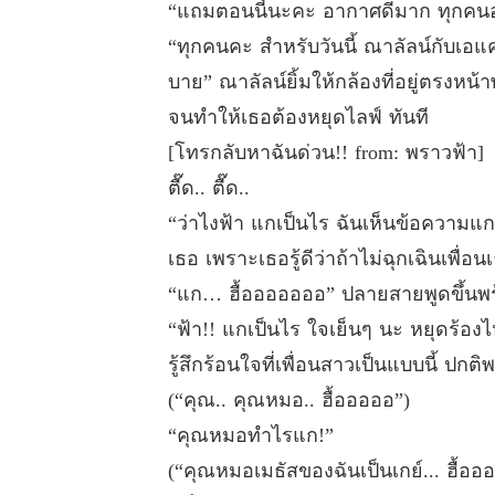
“แถมตอนนี้นะคะ อากาศดีมาก ทุกคน
“ทุกคนคะ สำหรับวันนี้ ณาลัลน์กับเอ
บาย” ณาลัลน์ยิ้มให้กล้องที่อยู่ตรงห
จนทำให้เธอต้องหยุดไลฟ์ ทันที
[โทรกลับหาฉันด่วน!! from: พราวฟ้า]
ตื๊ด.. ตื๊ด..
“ว่าไงฟ้า แกเป็นไร ฉันเห็นข้อความแก 
เธอ เพราะเธอรู้ดีว่าถ้าไม่ฉุกเฉินเพื่
“แก… ฮื้อออออออ” ปลายสายพูดขึ้นพร้
“ฟ้า!! แกเป็นไร ใจเย็นๆ นะ หยุดร้องไห
รู้สึกร้อนใจที่เพื่อนสาวเป็นแบบนี้ ป
(“คุณ.. คุณหมอ.. ฮื้อออออ”)
“คุณหมอทำไรแก!”
(“คุณหมอเมธัสของฉันเป็นเกย์... ฮื