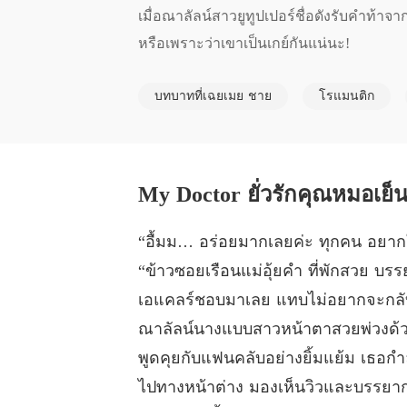
เมื่อณาลัลน์สาวยูทูปเปอร์ชื่อดังรับคำท้าจ
หรือเพราะว่าเขาเป็นเกย์กันแน่นะ!
บทบาทที่เฉยเมย ชาย
โรแมนติก
“อื้มม… อร่อยมากเลยค่ะ ทุกคน อยากให
“ข้าวซอยเรือนแม่อุ้ยคำ ที่พักสวย บร
เอแคลร์ชอบมาเลย แทบไม่อยากจะกลับ
ณาลัลน์นางแบบสาวหน้าตาสวยพ่วงด้วยเป
พูดคุยกับแฟนคลับอย่างยิ้มแย้ม เธอกำ
ไปทางหน้าต่าง มองเห็นวิวและบรรยาก