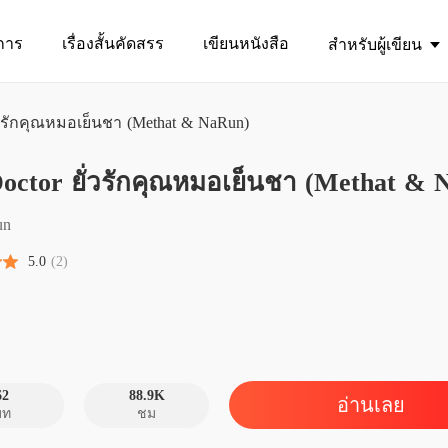
การ
เรื่องสั้นคัดสรร
เขียนหนังสือ
สำหรับผู้เขียน
่วรักคุณหมอเย็นชา (Methat & NaRun)
octor ยั่วรักคุณหมอเย็นชา (Methat & 
My Doc
un
My Doc
5.0
(2)
บทที่ 2 
My Doc
บทที่ 3
My Doc
บทที่ 4 
62
88.9K
อ่านเลย
บท
ชม
My Doc