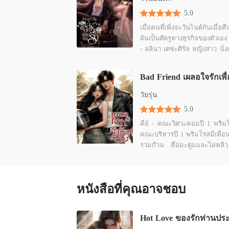
5.0
เมื่อคนที่เพิ่งจะวันไนต์กันเมื่อคื
ดันเป็นศัตรูทางธุรกิจของตัวเอง
- ลลินา เตชะศิรัล หญิงสาว นั่งธุรกิจ
Start Up หน้าใหม่ไฟแรง เธอมีค่ำคืน
สุดพิเศษ กับชายหนุ่มสุดหล่อ
วันเลี้ยงฉลองที่ผับ เธอปิ๊งเขา-เขาปิ๊ง
เธอ จนตกเป็นคืนวันไนต์ที่แส
วัยรุ่น
ทว่า!! หลายวันต่อมา ฝันที่แส
5.0
ของเธอ กลับกลายเป็นฝันร้าย 
คีย์ - คณะวิศวะคอมปี 1 พริมโรส -
บริษัทของเธอกำลังถูกคนหยาม
คณะบริหารปี 1 พริมโรสมีเพื่อนสนิท
ธุรกิจ Start Up หน้าใหม่ข
รวมก๊วน คือมะตูมและไผ่หลิว น
ด้วยการขอเทคโอเวอร์ แถมคนที่จะ
เป็นเพื่อนของคีย์ เมื่อนทีจีบไผ
มาขอเทคโอเวอร์บริษัทของเธ
ทำให้กลุ่มเพื่อนของเขาและเธอ
เป็นผู้ชายที่เธอมีอะไรด้วยในคื
กัน ทุกครั้งที่พริมโรสโดนรุ่นพี่แกล้ง
ไทม์ - แทนไท ภาคเวคิ
หนังสือที่คุณอาจชอบ
คีย์ก็จะมาปกป้องคอยช่วยเหลือ
ประธานหนุ่มสุดหล่อที่เพิ่งจะผ่
เสมอ ความรักเลยค่อยๆ พัฒนาจาก
อันเร่าร้อนที่แสนจะลงตัวกับลลิ
ความเป็นเพื่อนเลื่อนเป็นแฟน
กับเขาดูเหมือนจะเข้ากันได้ดีไ
ๆ แต่ไหงวันต่อมา เขาดันกลา