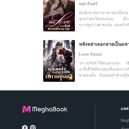
พวกฉวยโอกาสทางธุรกิจไปได้เสี
ณดารินทร์
ในทางธุรกิจ หญิงสาวเกลีย
ยัยเด็กขาดสารอาหารคนนี้หร
ฉวยโอกาสอย่างที่เขาทำอยู่เข้า
ลูกสาวคนใหม่ของแม่.. เด็
ทว่าในทางลีลารักบนเตียง เธอกับเขา
ขวางหูขวางตาชะมัด เจอหน้าก
ดันเข้ากันได้ดีมาก เห็นทีคราวนี้เธอ
แต่ก้มหน้าหลบตา แต่ทำไมยัยเด
จะต้องแยกเรื่องงานและเรื่องส่ว
ถึงสวยวันสวยคืน..ถ้าเขาจะแอบ
ออกจากกัน แล้วเธอจะทำได้ไหมนะ!
เด็กของแม่..จะผิดไหม
เมื่อศัตรูทางธุรกิจ กับ คนที่
ต้องการเป็นคนเดียวกัน!!
Lewie Parenti
"ความรักทำให้คนตาบอด" เซ
ละทิ้งชีวิตที่สงบสุขเพื่อแต่งงานก
ชายคนนั้น ยินยอมทำตัวเหม
รับใช้ที่ไร้ตัวตนมาสามปีเต็ม แต่ใน
ที่สุดเธอก็ตระหนักว่าความพย
ของเธอ มันไร้ประโยชน์สิ้นดี 
ในใจของสามีตัวเองมีแต่รักแร
เขา เซิงเกอรู้สึกผิดหวังอย่างมาก
แหล่
และขอหย่าอย่างเด็ดขาด "ถึงเวลา
แล้ว ฉันไม่ปกปิดอีกแล้ว 
Meg
ความจริงให้" ทันใดนั้น โลก