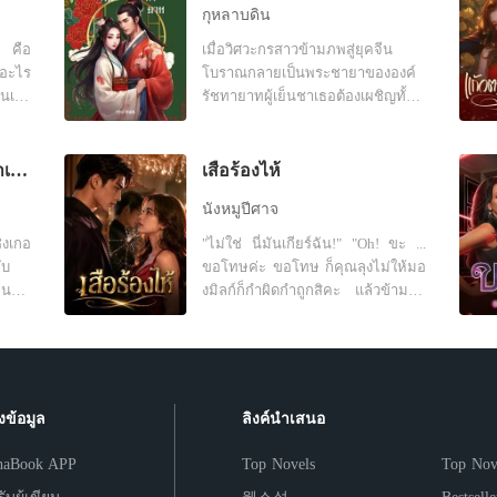
ยนี้
ตอนนี้พี่ไม่ปกติตรงไหน” “ทุกตรง!!”
กุหลาบดิน
My Doc
ดพวก
“เทียร์ครับอยากเลีย” “เลียอะไรคะ?”
อ คือ
เมื่อวิศวะกรสาวข้ามภพสู่ยุคจีน
ไส้
“พูดได้หรือครับ”
บทที่ 40
กอะไร
โบราณกลายเป็นพระชายาขององค์
ันเอา
รัชทายาทผู้เย็นชาเธอต้องเผชิญทั้ง
็กนี่
อำนาจเกมการเมืองในวังศัตรูที่มุ่ง
นตัว
กิน
ร้ายความรักระหว่างเธอกับองค์
รัชทายาทเธอจะเอาตัวรอดในโลกที่
หัวใจ
หลังหย่าเธอกลายเป็นมหาเศรษฐี
เสือร้องไห้
ไม่รู้จักได้อย่างไร
นังหมูปีศาจ
ิงเกอ
"ไม่ใช่ นี่มันเกียร์ฉัน!" "Oh! ขะ ...
ับ
ขอโทษค่ะ ขอโทษ ก็คุณลุงไม่ให้มอ
ือนคน
งมิลก์ก็กำผิดกำถูกสิคะ แล้วข้ามมา
ทำไมตอนรถไม่นิ่งละคะ" "ใครมัน
ายาม
จะไปคิด ว่าเธอจะคิดทำมิดีมิร้ายกับ
เพราะ
ฉันเล่า" "มิลก์เหรอคะ ที่คิดทำมิดีมิ
กของ
ร้ายกับคุณลุงน่ะ ไม่ใช่ใช่คุณลุงเหรอ
คะ มาสอนมิลก์ขับรถแท้ๆ ตรงนั้นยัง
งข้อมูล
ลิงค์นำเสนอ
จะตั้งอยู่อีก"
จะบอก
haBook APP
Top Novels
Top Nov