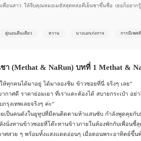
บทที่ 5
ากเพื่อนสาว ให้จีบคุณหมอเมธัสสุดหล่อที่เย็นชาขึ้นชื่อ เธอก็อยากร
My Doc
บทที่ 6 
คู่นอนคืนเดียว
หวาน
นางเอกเก่งกาจ
การมีเพศสั
My Doc
บทที่ 7
My Doc
บทที่ 8 
My Doc
้ทุกคนได้มาอยู่ ได้มาลองชิม ข้าวซอยที่นี่ จริงๆ เลย”
บทที่ 9 
รยากาศดี ราคาย่อมเยา ที่เราแตะต้องได้ สบายกระเป๋า อย่า
My Doc
กรุงเทพเลยจริงๆ ค่ะ”
บทที่ 1
็นคนดังในยูทูปที่มีคนติดตามห้าแสนซับ กำลังพูดคุยกับมือถ
My Doc
ลังนั่งทานข้าวซอยที่โต๊ะทานข้าวภายในห้องพักกับเพื่อนซี้
บทที่ 1
าศสวย ๆ พร้อมทั้งแสงแดดอ่อนๆ เมื่อตอนพระอาทิตย์ขึ้น
My Doc