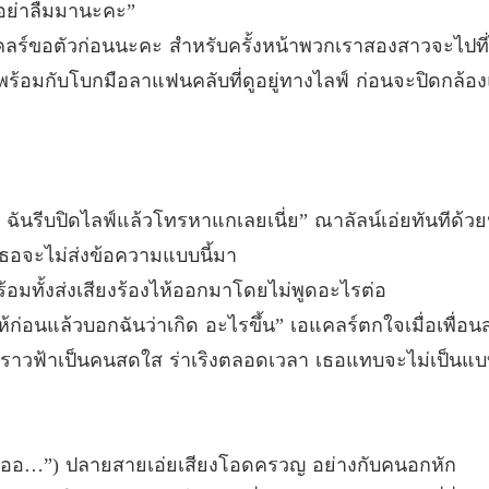
อย่าลืมมานะคะ”
บทที่ 1
แคลร์ขอตัวก่อนนะคะ สำหรับครั้งหน้าพวกเราสองสาวจะไปที
My Doc
น้าพร้อมกับโบกมือลาแฟนคลับที่ดูอยู่ทางไลฟ์ ก่อนจะปิดกล้
บทที่ 13
My Doc
บทที่ 1
My Doc
ฉันรีบปิดไลฟ์แล้วโทรหาแกเลยเนี่ย” ณาลัลน์เอ่ยทันทีด้วยน้
บทที่ 1
อนเธอจะไม่ส่งข้อความแบบนี้มา
My Doc
อมทั้งส่งเสียงร้องไห้ออกมาโดยไม่พูดอะไรต่อ
บทที่ 1
้ก่อนแล้วบอกฉันว่าเกิด อะไรขึ้น” เอแคลร์ตกใจเมื่อเพื่อนส
My Doc
กติพราวฟ้าเป็นคนสดใส ร่าเริงตลอดเวลา เธอแทบจะไม่เป็นแบบ
บทที่ 1
My Doc
บทที่ 1
้อออออ…”) ปลายสายเอ่ยเสียงโอดครวญ อย่างกับคนอกหัก