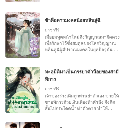
เป็นคุณพ่อซุปตาร์ เพราะเพียงความ
ตลอดบ่าย เพราะเธอกำลังตั้งครรภ์กับ
สัมพันธ์ชั่วข้ามคืนของทั้งคู่ทำให้เธอ
ทิน...ผู้ชายที่เธอรัก วันนี้เป็นวันเกิดของ
ท้อง เธอกลับมาเจอเขาอีกครั้งในวันที่
เธอ การได้รับข่าวดีเรื่องลูกจึงเปรียบ
ถ่ายแบบด้วยกัน ซึ่งหลังจากเหตุการณ์
ประหนึ่งเป็นของขวัญ หญิงสาวรีบกลับ
ข้าคือดาวมงคลน้อยหลินลู่ฉี
คืนนั้นมันก็ผ่านมาแล้วเป็นเวลา 2 เดือน
มาที่เพนธ์เฮาส์และจัดเตรียมสถานที่รอ
มาชาวีร์
เธอที่เพิ่งเข้าวงการกับเขาที่อยู่ในวงการ
พ่อของลูกกลับมาอย่างคาดหวังและตื่น
เมื่อยมทูตหน้าใหม่ดึงวิญญาณมาผิดดวง
ถ่ายแบบมานานแล้วและเขากำลังจะ
เต้น เรื่องที่ตั้งครรภ์เธอยังไม่ปริปากบอก
เพื่อรักษาไว้ซึ่งสมดุลของโลกวิญญาณ
เป็นดาราดัง แล้วอย่างนี้ทั้งสองจะทำ
ใครแม้แต่พี่เลี้ยงคนสนิทที่อยู่กับเธอ
หลินลู่ฉีผู้มีปราณมงคลในยุคปัจจุบัน จึง
อย่างไรกับเด็กน้อยที่กำลังจะเกิด
ตลอดเวลา นั่นเป็นเพราะอยากให้ทินรู้
ถูกส่งไปยังต่างโลก สวมร่างเด็กน้อยวัย
เป็นคนแรก ทันทีที่เขาให้ของขวัญวัน
สามขวบ ที่เพิ่งถูกงูกัดตายด้านหลัง
เกิดแก่เธอ เธอจะยื่นกระดาษอัลตราซา
อารามเต๋า เจ้าอาวาสไม่อาจยอมรับ
วน์ให้เขาแล้วบอกว่าเป็นของขวัญที่เธอ
ทะลุมิติมาเป็นภรรยาตัวน้อยของสามี
วิญญาณสวมร่างได้ แต่เมื่อขับไล่
มอบกลับคืนในฐานะที่เขารักและดูแล
พิการ
วิญญาณร้ายออกจากร่างกายไม่ได้ จึง
เธอมาตลอด แต่เมื่อประตูห้องเปิดก็เกิด
จำเป็นต้องขับไล่คน ออกจากอารามแทน
เรื่องผิดแผนครั้งใหญ่เพราะทินเดินเข้า
มาชาวีร์
++++ "อนิจจาวาสนาเด็กน้อยได้ดับสิ้น
มาพร้อมกับผู้หญิงสาวที่มีดวงหน้าสวย
เจ้าของร่างเดิมถูกท่านย่าตัวเอง ขายให้
ลงแล้ว จี้คงเตรียมพิธีสวดส่งวิญญาณให้
โฉบเฉี่ยวดูมั่นใจในตัวเอง ริมฝีปากสี
ชายพิการด้วยเงินเพียงห้าตำลึง จึงคิด
นางเถอะ" นักพรตเฒ่าสั่งการลูกศิษย์ตัว
แดงสดของผู้หญิงคนนั้นยิ้มและมองเอวิ
สั้นไปกระโดดน้ำฆ่าตัวตาย ทำให้
น้อย หันหลังหมายจะเดินกลับไปยังที่พัก
ตาด้วยสายตาไม่เป็นมิตรอย่างบอกไม่ถูก
วิญญาณของเซี่ยซือซือทะลุมิติมาเข้า
ของตน "ขอรับท่านอาจารย์" จี้คง
คนทั้งคู่ที่เข้ามาใหม่ไม่ได้สนใจ
ร่างแทน ชีวิตในโลกนี้บิดามารดาล้วน
ขานรับคำสั่ง หันไปเตรียมสิ่งของสำหรับ
บรรยากาศปาร์ตี้ ทินมีสีหน้าเคร่งขรึม
ตายไปแล้ว เหลือเพียงน้องสาวกับน้อง