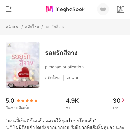
หน้าแรก
สมัยใหม่
รอยรักสีจาง
/
/
0
หน้าแรก
เติมเงิน
หมวดหมู่
รอยรักสีจาง
สมัยใหม่
ประวัติการอ่าน
pimchan publication
ประวัติศาสตร์
|
สมัยใหม่
จบเล่ม
ออกจากระบบ
โรแมนติก
นิยายวาย
ดาวน์โหลดแอป
5.0
4.9K
30
มหาเศรษฐี
0ความคิดเห็น
ชม
บท
รายการ
“ตอนนี้เข็มดีขึ้นแล้ว ผมจะให้คุณไปขอโทษเค้า”

“...” ไม่มีถ้อยคำใดเอ่ยจากปากเธอ ริมฝีปากที่แย้มยิ้มหุบลง และ