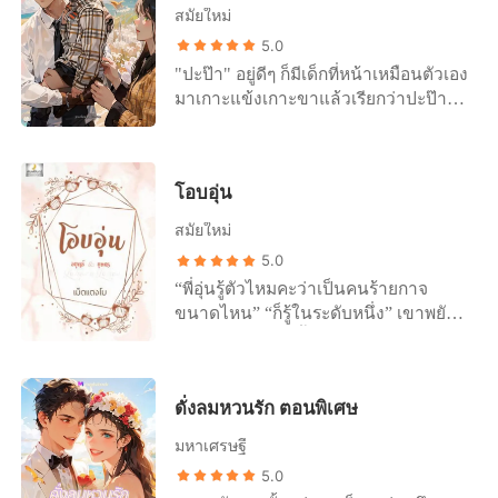
ที่คิดเมื่อเธอเจ็บแล้วจำเธอเลยไม่ให้
สมัยใหม่
โอกาสซ้ำยังเอาแต่จะหนีไปจากชีวิตเขา
5.0
เพื่อให้ได้เธอกลับคืนมา เขาจึงต้องทำทุก
"ปะป๊า" อยู่ดีๆ ก็มีเด็กที่หน้าเหมือนตัวเอง
ทางและทุกอย่างเพื่อได้หัวใจเธอมาเป็น
มาเกาะแข้งเกาะขาแล้วเรียกว่าปะป๊า
ของเขาเหมือนเดิม hope and nink "อย่า
แล้วจะให้คีรินเข้าใจว่ายังไง "บอกฉัน
ลืมไปเล่าให้พี่ชายคุณฟังด้วยล่ะ ว่า
มาซิว่าแม่ของหนูคือใคร!" "แม่ของหนู
ความรู้สึกที่ถูกหลอกให้รักมันรู้สึกอย่างไง
คือหม่าม๊า" "..." .................. แสงดาว...
แล้วเรื่องที่กล่าวหาว่าอีฟทำ รับรู้เอาไว้
โอบอุ่น
คุณปกปิดอะไรเอาไว้" เขาย้ำเธออีกครั้ง
ด้วยว่ามันไม่มีทางเป็นไปได้" "ทำไมถึง
เพราะอยากได้ยินจากปากเธอเอง "ปกปิด
ปกป้องผู้หญิงคนนั้นขนาดนั้น" แล้วคำที่
สมัยใหม่
อะไรคะ?" แสงดาวมองเขาด้วยสายตา
บอกว่าอยู่ข้างเธอ ที่ผ่านมาหมายความ
5.0
งุนงง ที่ผ่านมาก็คุยกันจนเข้าใจทุกอย่าง
ว่าอะไร... "ที่ผมปกป้องขนาดนั้นเพราะ
“พี่อุ่นรู้ตัวไหมคะว่าเป็นคนร้ายกาจ
แล้ว เธอไม่เข้าใจว่าคีรินจะมาคาดคั้น
ว่ารักอีฟ และไม่ยอมให้ใครมาทำลายอีฟ
ขนาดไหน” “ก็รู้ในระดับหนึ่ง” เขาพยัก
เอาอะไรอีก "เรื่องเกี่ยวกับไคร่า มีอะไรที่
ได้ยังไงล่ะ" "รัก?" แล้วไม่ได้รักเธอหรอก
หน้ายอมรับ แล้วยิ้มขันที่เธอทำหน้าตา
คุณบอกผมไม่หมด" "ฉันพูดความจริงไป
หรือ เธอตั้งคำถามอย่างโง่งั่ง ไม่พยายาม
เหมือนไปไม่เป็น... นี่ยังสารภาพไม่หมด
หมดแล้ว "ถ้าไม่พูด ผมจะลงโทษคุณ"
เข้าใจสิ่งที่เขาบอก แม้ส่วนลึกเริ่มจะเห็น
เลยว่าตลอดเวลาที่นอนห้องด้วยกัน
เขาบอกพร้อมๆ กับสาวเท้าเข้ามาใกล้
เค้าลางว่าเหตุการณ์ต่างๆ ที่เกิดขึ้นมา
ดั่งลมหวนรัก ตอนพิเศษ
หลายครั้งที่เธอตื่นมาบนเตียงเขาแบบ
เธอมากขึ้นคล้ายจะข่มขวัญ ลงโทษที่ว่า
ไม่ใช่เรื่องบังเอิญ ทุกอย่างที่วิษุวัติทำมี
ไม่รู้ตัวนั้น มีเพียงครั้งสองครั้งที่เธอ
นี่คงไม่ใช่กอดไว้แน่นแล้วปล้ำหอมแก้ม
เหตุผลของเขาอยู่แล้ว "ใช่" "..." เขาลุก
มหาเศรษฐี
ละเมอมานอนผิดที่ แต่ทุกครั้งที่เหลือเขา
ให้จั๊กจี้เหมือนที่ทำกับลูกหรอกนะ หญิง
ขึ้นยืน แขนเล็กๆ ที่เกาะเเขนเขาไว้ร่วง
5.0
ไปอุ้มเธอมาจากโซฟามานอนกอดล้วนๆ
สาวจินตนาการเล่นๆ แต่พอเงยหน้าขึ้น
ผล็อย นลินวิภาเงยหน้าขึ้นมองเขา