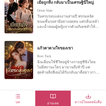
เมียถูกทิ้ง กลับมาเป็นเศรษฐินีใหญ่
ทำพิธีสวดส่งวิญญาณผู้ตาย ทว่าผ่านไป
แววตาของเขาไม่อ่อนโยนเหมือนทุกวัน
ชายร่างกายผอมแห้งหิวโซสองคน เธอ
เพียงอึดใจเดียว "อ๊ากกก ! มีผี !" เสียง
มีเพียงเสียงทุ้มน่าฟังที่เหมือนเดิม "อีฟ
ต้องช่วยพวกเขาให้รอด ก่อนจะถูกคนชั่ว
Orion Slate
กรีดร้องดังลั่น ร่างเล็ก ๆ ของเขาวิ่งไป
ผมมีเรื่องจะบอก" "เรื่องอะไรคะ" เสียง
พวกนี้ขายทิ้งไปแบบเธอ 1 : ทะลุมิติ
วันครบรอบแต่งงานสามปี พรกมลจัด
หลบอยู่ด้านหลังผู้เป็นอาจารย์ "จี้คงมี
ของเธอแทบไม่หลุดจากปาก ความหวาด
แคว้นจ้าว หมู่บ้านตระกูลแซ่อวี่ ภายใน
ขนมชั้นรอสามีอย่างอดทน แต่กลิ่นเหล้า
อะไร" "นะนางลืมตาขอรับท่านอาจารย์"
กลัวในสถานการณ์เกาะกุมหัวใจเธอ รู้สึก
บ้านสกุลเซี่ย “ท่านพี่รีบกินเร็วเข้า” เสียง
และน้ำหอมผู้หญิงจากตัวอภิเดชทำให้
เด็กน้อยชี้นิ้วสั่น ๆ ไปที่ศพบนพื้น "ว่า
สังหรณ์ใจขึ้นมาครามครัน "ผมจะไม่
เด็กเล็กดังก้องอยู่ข้างหูอย่างน่ารำคาญ
เธอรู้สึกคลื่นไส้ทันที สายของศศิกานต์ดัง
อย่างไรนะ" นักพรตเฒ่ารีบตรงไปคุกเข่า
อ้อมค้อมนะ ธุระที่ผมไปทำวันนี้คือไปจด
ว่าแต่ฉันมีน้องชายตั้งแต่เมื่อไหร่กัน รู้สึก
ขึ้น เขาผลักเธอทิ้งแล้ววิ่งออกไปทันที
อยู่ด้านข้างศพ เห็นเปลือกตาของนาง
ทะเบียนกับนิ้ง" "..." ดวงตาของเอวิตา
ได้ถึงอะไรแข็ง ๆ มาแตะที่ริมฝีปาก ทว่า
เธอได้ยินเสียงเขาบอกให้โยนของขวัญ
ขยับไปมา ก่อนจะปรือลืมขึ้นอย่าง
เบิกกว้าง "นิ้งท้องกับผม ท้องตั้งแต่ก่อนที่
ยังลืมตาไม่ขึ้น “ท่านพี่กินสิ ๆ” เซี่ยซือซื
ครบรอบทิ้ง และบอกว่าเขารักแค่ศศิ
แก้วตาดวงใจของเขา
ลำบากยากเย็น "นี่มัน...เป็นไปไม่ได้" รีบ
ผมจะมาคบกับคุณ มันอาจจะผิดต่อคุณ
อรู้สึกหนักอึ้งไปทั้งศีรษะ พยายามที่จะ
กานต์คนเดียว ข่าวการตั้งครรภ์ทำให้อภิ
คว้าข้อมือของเด็กน้อยมาจับชีพจรดู
แต่คุณคงเข้าใจว่าผมต้องรับผิดชอบลูก
Roxi Tuck
เปิดดวงตาขึ้นมอง เจ้าของเสียงเล็ก ๆ
เดชโกรธจัด เขายื่นสัญญาหย่าแล้วสั่งให้
ดวงตาของนักพรตเฒ่ามืดมนลงในทันที
ในท้องของนิ้งเป็นอันดับแรก..." "ทิน"
ด้านข้าง “ท่านพี่ ๆ ท่านพี่อย่าตายนะ
ฉินเฉี่ยนใช้ชีวิตอยู่ข้างกายลู่ซีซิงโดย
เธอไปทำแท้ง เธอล้มลงเพราะถูกผลัก แต่
แตะนิ้วทำนายชะตา นี่มันคือการสลับ
เธอเรียกชื่อเขา น้ำตาเอ่อล้นปริ่มขอบตา
ลืมตาสิท่านพี่” “นังตัวดีออกมาเดี๋ยวนี้นะ
ไม่มีสถานะใดๆ มานานถึงห้าปี แต่
เขากลับไม่ยื่นมือช่วย กลับเดินจากไป
ร่างเปลี่ยนวิญญาณ ดึงตัวลูกศิษย์ถอย
ที่ร้อนผะผ่าวในใจมีร้อยพันหมื่นถ้อยคำ
!” เสียงเอะอะโวยวายดังหนวกหู
สุดท้ายสิ่งที่เธอได้รับกลับมาคือข่าวการ
อย่างเย็นชา ที่บริษัท เพื่อนร่วมงาน
หลังไปสามก้าว "ผีร้ายตนไหนกล้ามา
แต่กลับพูดอะไรไม่ออกสักคำ กระดาษ
เซี่ยซือซือเป็นอย่างมาก ปัง ๆ เสียงเคาะ
หมั้นหมายของเขากับคนอื่น เธอเลือกที่
นินทาและศศิกานต์แกล้งให้เธออาเจียน
สวมร่างคนตาย จงออกไปเสีย !" ผีร้ายที่
อัลตราซาวน์ในมือถูกกำแน่น อย่าว่าแต่
ประตูดังขึ้นเรื่อย ๆ เซี่ยซือซือลืมตาขึ้น
จะจากไปอย่างเงียบๆ แต่ไม่เคยคาดคิด
ต่อหน้าคนอื่น อภิเดชเชื่อคำโกหกของอีก
ว่ากำลังมึนงงกับเหตุการณ์ตรงหน้า จำ
ยื่นมันให้เขาได้เห็น แค่ยืนอยู่ตรงหน้า
จนได้ พลันสมองกลับมีเรื่องราวพรั่งพรู
เลยว่า ซีอีโอที่ดูเหมือนจะไม่เคยมีใจให้
ฝ่ายเต็มที่ แม้เธอจะปฏิเสธก็ตาม พรกมล
ได้ว่าเธอกำลังขับรถกลับบ้าน ใช่แล้ว
เขาและหายใจ เอวิตายังทำได้อย่างยาก
เข้ามาไม่ขาดสาย จนต้องกรีดร้องออก
เรื่องรักใคร่ กลับตามหาเธออย่างบ้าคลั่ง
เซ็นสัญญาหย่า ลาออกจากงาน แล้วเดิน
เกิดอุบัติเหตุขึ้น มีรถบรรทุกเสียหลัก พุ่ง
ลำบากเหลือเกิน "ผมเสียใจนะอีฟ... แต่
มาอย่างเจ็บปวด อ๊าก ! “พี่รอง !” เด็ก
นานถึงเจ็ดวันเจ็ดคืน เมื่อได้พบกันอีก
ออกจากชีวิตเก่าโดยไม่เหลียวหลัง เธอ
มาชนรถของเธอ จากนั้นทุกอย่างก็ดับวูบ
บท
ดาวน์โหลดหนังสือ
ผมหวังว่าคุณจะเข้าใจว่าทำไมผมเลือก
อ่านเลย
น้อยเซี่ยซือหยางในวัยสามหนาวเรียกพี่
ครั้ง เธอปรากฏตัวอย่างน่าทึ่ง และข้าง
สาบานว่าจะเลี้ยงลูกคนเดียวให้ได้