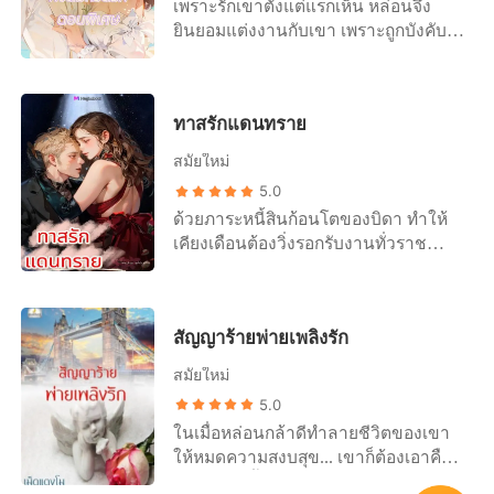
เพราะรักเขาตั้งแต่แรกเห็น หล่อนจึง
เรื่องที่คุณน่
มาเห็นใบหน้าคนที่อยู่ห่างจากตัวเองไม่
"แล้วความรู้สึกดีๆ ที่คุณแสดงออกกับฉัน
ยินยอมแต่งงานกับเขา เพราะถูกบังคับ
ถึงคืบแล้วก็ต้องกะพริบตาปริบๆ เพราะดู
ที่ผ่านมา" "มันแค่การเอาคืน..." เขา
เขาจึงเห็นหล่อนเป็นเศษธุลีดินไร้ค่า แม้
ท่าทางเขาจะทำแบบนั้นจริงๆ "ลงโทษ
พึมพำ ก่อนจะก้มหน้ามองเธอ "ผมมาก็
เป็นเมียแต่ง หล่อนคิดว่าสักวันหนึ่งเขา
อะไร คุณไม่มีสิทธิ์นะ!" แม้จะพูดอย่าง
เพื่อแก้แค้นให้อีฟตอนนี้หน้าที่ของผมจบ
อาจจะรักหล่อนตอบกลับมา ไม่มาก... ก็
นั้นแต่ท่าทางคุกคามของเขาก็ทำให้แสง
แล้วถือว่าเราจบกัน คุณไปเก็บของซะผม
ทาสรักแดนทราย
น้อย แต่ไม่นึกว่าเมื่อเขาหลอกให้หล่อน
ดาวต้องถอยไปหลายก้าวจนหลังเธอชน
จะให้คนไปส่ง" เขาทำท่าจะเดินจากไป
รักเขาสุดหัวใจ เขากลับขับไล่หล่อนออก
ฝา แล้วเขาก็ค้ำมือกับผนัง เพื่อกักกันเธอ
สมัยใหม่
แต่นลินวิภาดึงชายเสื้อเขาไว้ ดวงหน้า
มาจากชีวิตด้วยเหตุผลว่า เขาไม่รัก
ไว้ในวงแขน "ผมเป็นพ่อของไคร่า ทำไม
ยังสับสนและในใจพร่ำบอกว่ามันไม่ใช่
5.0
หล่อน... "เธอเข้ามาในชีวิตฉันง่ายๆ ก็
จะไม่มีสิทธิ์ลงโทษแม่จอมปากแข็งของ
และเธอฉุดรั้งเขาไว้ โดยที่ไม่รู้ตัวเลย จน
ด้วยภาระหนี้สินก้อนโตของบิดา ทำให้
ช่วยออกไปง่ายๆ ด้วยเถอะ" ถ้อยคำเจ็บ
แกล่ะ" ชายหนุ่มจดจ้องแสงดาวไม่
มีแรงตึงที่มือและเขาหยุดชะงักนั่นล่ะ
เคียงเดือนต้องวิ่งรอกรับงานทั่วราช
ปวดทำร้ายที่ตามมาหลอกหลอน แม้ใน
วางตา... ดวงตาของคนตรงหน้าเหมือน
เธอถึงปริปากออกมา... "คุณเคยบอกฉัน
อาณาจักรเพื่อหาเงิน นางแบบสาวต้อง
ยามที่หล่อนหลีกลี้จากเขามาได้นานเนิ่น
กับดวงตาของเจ้าตัวน้อยที่เธอฟูมฟัก
ว่าไม่ต้องสนเรื่องอื่นว่าเราพบกันอย่างไง
วิ่งรอกรับงานจนไปถึง เบเดน ดินแดน
ในวันที่หล่อนเข้มเเข็งและอยู่ได้โดยไม่มี
ตั้งแต่ตีนเท่าฝาหอยราวกับเป็นดวงตาคู่
เพราะระหว่างเราเข้าใจกันก็พอ ฉัน
แห่งทะเลทราย หล่อนไม่คาดคิดว่าจะได้
เขา ลูกในท้องที่หล่อนปกปิดเขาเอาไว้
เดียวกัน แต่ก็นั่นล่ะ ถึงเขาจะเหมือนยัย
เข้าใจว่าคุณพูดออกมาจากใจจริงๆ เสีย
สัญญาร้ายพ่ายเพลิงรัก
พบกับคนที่ปากร้าย บ้าอำนาจ ชอบ
กำลังจะทำให้หล่อนกับเขาหวนกลับมา
หนูไคร่าของเธอทุกอย่าง แต่ก็ไม่ได้
อีก" "มันคือคำโกหกคุณคงไม่คิดว่าผมจะ
ยัดเยียด จอมใส่ร้ายเป็นที่สุดอย่างนาคิน
เจอกันอีกครั้ง ในวันที่หล่อนไม่ได้รักเขา
สมัยใหม่
หมายความว่าเขาจะทำอะไรกับเธอตาม
รักคุณหรอกนะเพราะคนที่ผมรักมาตลอด
เลย แค่เขาหลงคิดเข้าใจผิดว่าหล่อน
อีกต่อไปแล้ว
อำเภอใจได้นี่นา... พรึ่บ... ยังไม่ทันที่เธอ
5.0
คืออีฟ คนแบบที่ผมชอบคืออีฟเท่านั้น"
เป็นคนใช้ ก็น่าโมโหพออยู่แล้ว... แต่เขา
................................................................
จะได้ห้ามปราม คีรินก็คว้าตัวเธอไปแนบ
ในเมื่อหล่อนกล้าดีทำลายชีวิตของเขา
ไม่ต้องมีมีดนับร้อยนับพันมาจ้วงแทง
ก็อาจหาญหาว่าหล่อนเป็นนางนกต่อ
“การแต่งงานของเราเกิดขึ้นเพราะฉันถูก
ชิดกับกายแกร่งแล้วก้มหน้าลงมาจูบ
ให้หมดความสงบสุข... เขาก็ต้องเอาคืน
เพียงแค่สายตาคู่เดียวของเขาที่จ้องมอง
ของผู้ก่อการร้าย และยังจับหล่อนไปขัง
บังคับ การที่ฉันไม่ได้รักเธอ มันไม่ใช่
ปิดปากเธอเอาไว้ แม้เธอจะดิ้นขลุกขลัก
จากหล่อนทั้งตัว... และหัวใจ
มาก็ทำให้เธอเหมือนถูกกระหน่ำแทงจาก
เพื่อสอบสวน... เขาชักจะทำกับหล่อนมาก
ความผิดของฉัน ฉันหวังว่าเธอจะ