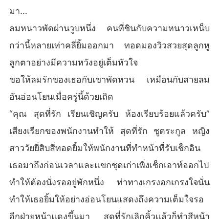
มา...
ลมหนาวพัดผ่านวูบหนึ่ง คนที่ชินกับความหนาวเหน็บ
กว่านี้หลายเท่าคลี่ยิ้มออกมา ทอดมองวิวสวยสุดลูกหู
ลูกตาอย่างมีความหวังอยู่เต็มหัวใจ
ขอให้ลมรักของเธอกับเขาพัดหวน เหมือนกับสายลม
อันอ่อนโยนเมื่อครู่นี้ด้วยเถิด
“คุณ สุดที่รัก เรียนเชิญครับ ห้องเรียบร้อยแล้วครับ”
เสียงเรียกของพนักงานทำให้ สุดที่รัก ชูตระกูล หญิง
สาววัยยี่สิบสี่ทอดยิ้มให้พนักงานที่ทำหน้าที่รับเช็กอิน
เธอมาถึงก่อนเวลาและแขกชุดเก่าเพิ่งเช็กเอาท์ออกไป
ทำให้ต้องนั่งรออยู่พักหนึ่ง ท่าทางเกรงอกเกรงใจนั่น
ทำให้เธอยิ้มให้อย่างอ่อนโยนแสดงถึงความเต็มใจรอ
อีกฝ่ายหน้าแดงขึ้นมา สุดที่รักเลิกคิ้วแล้วก็ทำสีหน้า