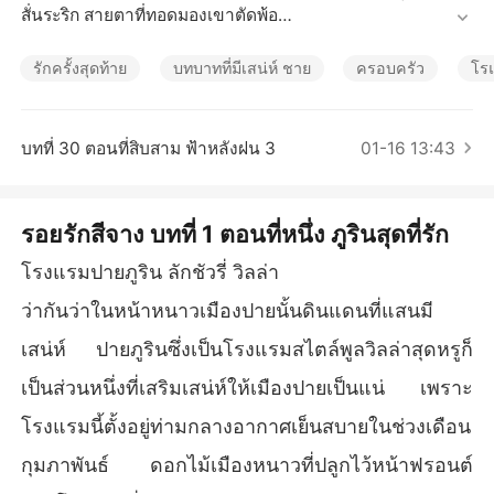
เรื่องสั้นคัดสรร
สั่นระริก สายตาที่ทอดมองเขาตัดพ้อ

“ลุก” เขาจะคว้าแขนเธอให้ลุก แต่เธอสะบัดแขนหลุดจากมือเข
าทันใด

รักครั้งสุดท้าย
บทบาทที่มีเสน่ห์ ชาย
ครอบครัว
โร
“เลิฟไม่มีวันไปขอโทษในสิ่งที่เลิฟไม่ได้ทำ”

“คุณยังกล้าพูดคำนั้นอีกหรือไง...” เขาตวาดเธอจนสะดุ้ง ภูรินไ
ม่เคยขึ้นเสียงกับเธอมาก่อน “รู้ตัวไหมว่าตั้งแต่กลับมา คุณเป็นอี
บทที่ 30 ตอนที่สิบสาม ฟ้าหลังฝน 3
01-16 13:43
กคนที่ผมไม่เคยรู้จักมาก่อน คุณมาพร้อมคำโกหก หลอกลวง จา
กที่เคยคิดว่าแค่เฉยๆ กับคุณก็พอ คุณกลับทำให้ผมรู้สึกว่าเกลียด
ความเป็นตัวตนของคุณมากขึ้นทุกวัน สิ่งที่คุณหวังมันไม่มีทางเ
รอยรักสีจาง บทที่ 1 ตอนที่หนึ่ง ภูรินสุดที่รัก
กิดขึ้น และยิ่งผ่านไปทุกวันก็ยิ่งไม่มีทางไปใหญ่ เลิกหวังแล้วก็ไ
ปตามทางของคุณดีกว่า ผมขอเตือนเป็นครั้งสุดท้าย”

โรงแรมปายภูริน ลักชัวรี่ วิลล่า
ร่างสูงหันหลังแล้วเดินออกไป แผ่นหลังมั่นคงที่เคยกอดห่างไกล
ว่ากันว่าในหน้าหนาวเมืองปายนั้นดินแดนที่แสนมี
และเลือนรางเพราะม่านน้ำตาบดบัง เขาไม่ได้อยู่ไกลจนคว้าไ
ม่ถึง แต่เอื้อมมือไปเท่าไหร่ก็ไม่ถึงเขาสักที
เสน่ห์ ปายภูรินซึ่งเป็นโรงแรมสไตล์พูลวิลล่าสุดหรูก็
เป็นส่วนหนึ่งที่เสริมเสน่ห์ให้เมืองปายเป็นแน่ เพราะ
โรงแรมนี้ตั้งอยู่ท่ามกลางอากาศเย็นสบายในช่วงเดือน
กุมภาพันธ์ ดอกไม้เมืองหนาวที่ปลูกไว้หน้าฟรอนต์