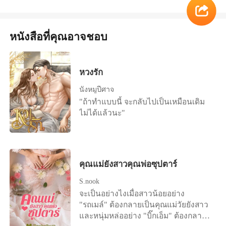
เพื่อถามว่าเขาทำอย่างนี้ทำไม แต่
..................................................................
ความจริงที่เขากำลังบอก เธอกับเอวิตา
เกินไปแล้ว... เคียงเดือนจะไม่ขอทน !
เข้าใจ” ธีภพ วิชญ์วิศิษฐ์ “ความรักของ
เหมือนคนตัวโตจะไม่เปิดโอกาสให้ เธอ
........................... นาถลดายอมลงทุนหา
แตกต่างกันราวฟ้ากับเหว และเธอไม่ใช่
มนอาจจะดูไร้ค่าแต่มันเป็นสิ่งที่ดีที่สุดสิ่ง
เริ่มไม่แน่ใจแล้วว่าเขาโมโหแล้วลงโทษ
ว่า เควิน คลากสันปลุกปล้ำเพื่อแบล็กเมล์
คนแบบที่เขาชอบ ทั้งหมดที่ผ่านมาคือ
เดียวที่มนพอจะให้คุณธีร์ได้ ที่ผ่านมาคุณ
หนังสือที่คุณอาจชอบ
เธออย่างที่ว่าจริงๆ หรือว่านั่นเป็นแค่ข้อ
จนได้แต่งงานกับเขา หากแต่คืนวันเข้า
การหลอกลวงเพื่อแก้แค้นให้เอวิตา คนที่
ธีร์แสดงออกเสมอว่าคุณธีร์ไม่ต้องการ
อ้าง ริมฝีปากอุ่นที่บดขยี้ดูดดึงกลีบปาก
หอ หล่อนกลับขอทำสัญญาวิวาห์ปลอมๆ
เขารัก... "โฮป" "เรียกผมว่าวิษุวัติ... อย่า
และทิ้งขว้างมันมาตลอด มันก็ไม่ใช่
ของเธอเอาไว้ไม่ให้พูดฟ้องว่าน่าจะเป็น
และไม่ยอมให้เขาแตะต้องและขอร้องให้
เรียกชื่อเล่น เราไม่ได้สนิทกันขนาดนั้น
ความผิดของมนที่สุดท้ายมนจะหมดรัก
อย่างหลังมากกว่า... แสงดาวค่อนข้าง
หวงรัก
เขายอมตกลง... หล่อนหาได้รู้ไม่ว่าเสือ
"..." นลินวิภากะพริบตาปริบๆ มือร่วง
มนหวังว่าคุณธีร์จะเข้าใจ เหมือนที่มน
แน่ใจว่าคีรินหาเรื่องรังแกเธอชัดๆ ถึงจะ
ร้ายที่ถูกต้อนให้จนมุมเพราะถูกแบล็กเมล์
ผล็อยจากชายเสื้อเขาไปในทันที สิ่งที่เขา
เคยเข้าใจคุณธีร์” มนพัทธ์ สว่างโชติ
นังหมูปีศาจ
เป็นพ่อของลูก แต่ก็ไม่ได้หมายความว่า
อย่างเขากำลังได้ทีแก้แค้นหล่อน... อะไร
บอก เหมือนดึงเธอมาสู่โลกแห่งความจริง
"ถ้าทำแบบนี้ จะกลับไปเป็นเหมือนเดิม
จะทำอย่างนี้กับเธอได้นะ! หญิงสาว
ที่หล่อนไม่ต้องการ มันคือสิ่งที่เขาต้อง
ที่เธอไม่อาจหนี เขาบอกชัดเจนขนาดนี้
ไม่ได้แล้วนะ"
พยายามดันอกเขาแล้วเบี่ยงหน้าหนีการ
ทำ... เพราะเขารอคอยวันที่เขาจะได้เอา
เธอคงไม่สามารถหลอกตัวเองต่อไปได้อีก
รุกล้ำที่เริ่มจะกลืนกินสติสตังของเธอไป
คืนผู้หญิงใจร้ายที่ทำตัวดีน่าตายใจแล้ว
แล้ว... #ทินอีฟ "ยินดีด้วยนะครับคนไข้
แต่นอกจากจะไม่ทำให้เขาไหวติงแล้ว
ฉุดเขาลงนรก เควินสาบานว่า... ชาตินี้
ผลตรวจทางห้องปฏิบัติการออกมาแล้ว
เธอก็ยังเบี่ยงหน้าหนีไม่พ้นการปล้นจูบ
ทั้งชาติ ถ้ายังมีลมหายใจ หล่อนไม่มีวัน
ครับ คนไข้ตั้งครรภ์ เดี๋ยวหมอจะส่ง
ของคนตรงหน้าเลย บ้าจริง!
พ้นเงื้อมมือเขาแน่
คนไข้ไปพบสูตินรีแพทย์เพื่อฝากครรภ์นะ
คุณแม่ยังสาวคุณพ่อซุปตาร์
ครับ" คำพูดของนายแพทย์ประจำคลินิก
S.nook
ทำให้เธอยิ้มออกหลังจากทนกับอาการ
จะเป็นอย่างไงเมื่อสาวน้อยอย่าง
เวียนหัวในช่วงเช้ามาหลายวันไม่ไหว
"รถเมล์" ต้องกลายเป็นคุณแม่วัยยังสาว
เธอจึงไปตรวจให้รู้แน่ชัด ผลที่แพทย์บอก
และหนุ่มหล่ออย่าง "บิ๊กเอ็ม" ต้องกลาย
ตอนที่อยู่คลินิกทำให้เธอมีความสุขมา