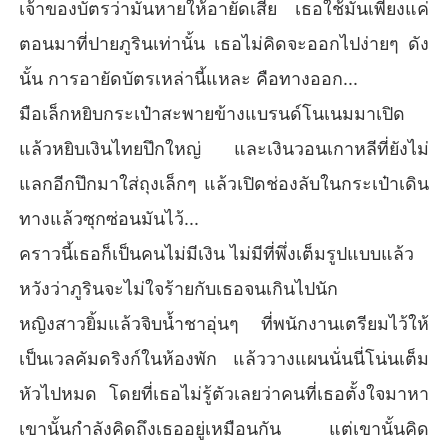
เจ้าของบัตรว่ามันหายให้อายัดเสีย เธอใช้มันเพียงแค่
ตอนมาที่ปายภูรินเท่านั้น เธอไม่คิดจะออกไปง่ายๆ ดัง
นั้น การอายัดบัตรเหล่านี้แหละ คือทางออก...
มือเล็กหยิบกระเป๋าสะพายข้างแบรนด์โนเนมมาเปิด
แล้วหยิบเงินไทยปึกใหญ่ และเงินวอนเกาหลีที่ยังไม่
แลกอีกปึกมาใส่ถุงเล็กๆ แล้วเปิดช่องลับในกระเป๋าเดิน
ทางแล้วซุกซ่อนมันไว้...
คราวนี้เธอก็เป็นคนไม่มีเงิน ไม่มีที่พึ่งเต็มรูปแบบแล้ว
หวังว่าภูรินจะไม่ใจร้ายกับเธอจนเกินไปนัก
หญิงสาวยิ้มแล้วจิบน้ำชาอุ่นๆ ที่พนักงานเตรียมไว้ให้
เป็นเวลคัมดริงก์ในห้องพัก แล้ววางแผนนั่นนี่โน่นเต็ม
หัวไปหมด โดยที่เธอไม่รู้ตัวเลยว่าคนที่เธอตั้งใจมาหา
เขานั้นกำลังคิดถึงเธออยู่เหมือนกัน แต่เขานั้นคิด