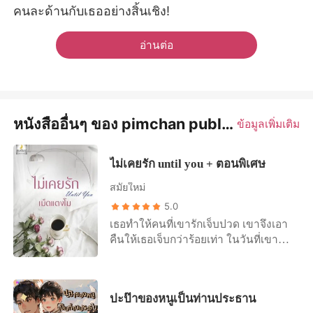
คนละด้านกับเธออย่างสิ้นเชิง!
อ่านต่อ
หนังสืออื่นๆ ของ pimchan publication
ข้อมูลเพิ่มเติม
ไม่เคยรัก until you + ตอนพิเศษ
สมัยใหม่
5.0
เธอทำให้คนที่เขารักเจ็บปวด เขาจึงเอา
คืนให้เธอเจ็บกว่าร้อยเท่า ในวันที่เขาแก้
แค้นเธอสำเร็จจนเธอเจ็บปวดเจียนตาย
เขากลับค้นพบว่าเขารักเธอ การเดินเข้า
มาในชีวิตเธออีกครั้งหนึ่งเพ่ื่อตามหา
ปะป๊าของหนูเป็นท่านประธาน
หัวใจตัวเองจึงเกิดขึ้น แต่มันไม่ง่ายอย่าง