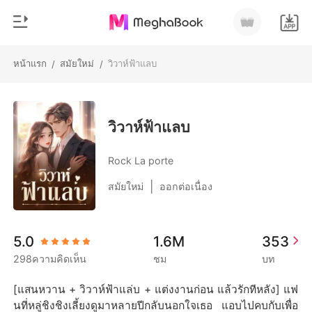
หน้าแรก
สมัยใหม่
วิวาห์ฟ้าแลบ
/
/
0
หน้าแรก
เติมเงิน
หมวดหมู่
วิวาห์ฟ้าแลบ
สมัยใหม่
ประวัติการอ่าน
Rock La porte
ประวัติศาสตร์
|
สมัยใหม่
ออกต่อเนื่อง
ออกจากระบบ
โรแมนติก
นิยายวาย
ดาวน์โหลดแอป
5.0
1.6M
353
มหาเศรษฐี
298ความคิดเห็น
ชม
บท
รายการ
[แสนหวาน + วิวาห์ฟ้าแล่บ + แต่งงานก่อน แล้วรักทีหลัง] แฟ
นที่หลู่ชิงชิงเลี้ยงดูมาหลายปีกลับนอกใจเธอ แอบไปคบกับเพื่อ