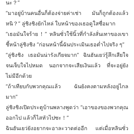
นะ？”
“มาอยู่บ้านคนอื่นก็ต้องจ่ายค่าเช่า มันก็ถูกต้องแล้ว
หนิ？” ลู่ชิงชิงยักไหล่ ใบหน้าของเธอดูใสซื่อมาก
“เธอมันใจร้าย！” หลินซั่วใช้นิ้วที่กำลังสั่นเทาของเขา
ชี้หน้าลู่ชิงชิง “ก่อนหน้านี้ฉันประเมินเธอต่ำไปจริง ๆ”
“ลู่ชิงชิง เธอมันน่ารังเกียจมาก” ฉินฮันเยว่รู้สึกเสียใจ
จนเจ็บใจไปหมด นอกจากจะเสียเงินแล้ว ที่จะอยู่ยัง
ไม่มีอีกด้วย
“ถ้าเทียบกับพวกคุณแล้ว ฉันยังคงตามหลังอยู่ไกล
มาก”
ลู่ชิงชิงเปิดประตูบ้านพลางพูดว่า “เอาของของพวกคุณ
ออกไป แล้วก็ไสหัวไปซะ！”
ฉินฮันเยว่ยังอยากจะอาละวาดต่ออีก แต่เมื่อหลินซั่ว