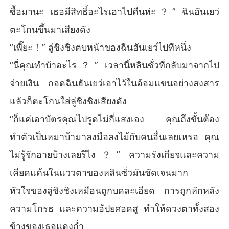
ซื้อมานะ เธอมีสิทธิ์อะไรเอาไปคืนห่ะ？” ฉินฮันเยว่
ตะโกนขึ้นมาเสียงดัง
“เพี๊ยะ！” ลู่ชิงชิงตบหน้าของฉินฮันเยว่ไปทีหนึ่ง
“นี่คุณทำบ้าอะไร？” เวลานี้หลินซั่วที่กลับมาจากไป
จ่ายเงิน กอดฉินฮันเยว่เอาไว้ในอ้อมแขนอย่างสงสาร
แล้วก็ตะโกนใส่ลู่ชิงชิงเสียงดัง
“ก็แค่เอาบัตรคุณไปรูดไม่กี่แสงเอง คุณถึงขั้นต้อง
ทำตัวเป็นหมาบ้ามาลงมือลงไม้กับคนอื่นเลยเหรอ คุณ
ไม่รู้จักอายบ้างเลยรึไง？” ความรังเกียจและความ
เคียดแค้นในแววตาของหลินซั่วมันชัดเจนมาก
หัวใจของลู่ชิงชิงเหมือนถูกบดละเอียด การถูกหักหลัง
ความโกรธ และความอัปยศอดสู ทำให้ดวงตาทั้งสอง
ข้างของเธอแดงก่ำ