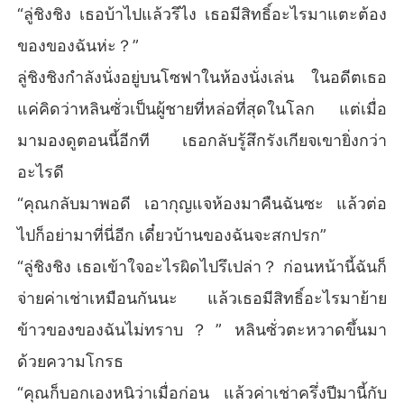
“ลู่ชิงชิง เธอบ้าไปแล้วรึไง เธอมีสิทธิ์อะไรมาแตะต้อง
ของของฉันห่ะ？”
ลู่ชิงชิงกำลังนั่งอยู่บนโซฟาในห้องนั่งเล่น ในอดีตเธอ
แค่คิดว่าหลินซั่วเป็นผู้ชายที่หล่อที่สุดในโลก แต่เมื่อ
มามองดูตอนนี้อีกที เธอกลับรู้สึกรังเกียจเขายิ่งกว่า
อะไรดี
“คุณกลับมาพอดี เอากุญแจห้องมาคืนฉันซะ แล้วต่อ
ไปก็อย่ามาที่นี่อีก เดี๋ยวบ้านของฉันจะสกปรก”
“ลู่ชิงชิง เธอเข้าใจอะไรผิดไปรึเปล่า？ ก่อนหน้านี้ฉันก็
จ่ายค่าเช่าเหมือนกันนะ แล้วเธอมีสิทธิ์อะไรมาย้าย
ข้าวของของฉันไม่ทราบ？” หลินซั่วตะหวาดขึ้นมา
ด้วยความโกรธ
“คุณก็บอกเองหนิว่าเมื่อก่อน แล้วค่าเช่าครึ่งปีมานี้กับ