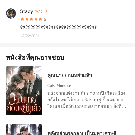
Stacy
0
5
😍😍😍😍😍😍😍😍😍😍😍😍😍😍😍
13/02/2024
หนังสือที่คุณอาจชอบ
คุณนายยอมหย่าแล้ว
Calv Momose
หลังจากแต่งงานกันมาสามปี เวินเหลี่ยง
ก็ยังไม่เคยได้ความรักจากฟู่เจิ้งแต่อย่าง
ใดเลย เมื่อรักแรกของเขากลับมา สิ่งที่รอ
เธออยู่คือหนังสือการหย่า "ถ้าฉันมีลูก
คุณยังเลือกหย่าไหม?" เธออยากจับ
โอกาสสุดท้ายนี้ไว้ แต่แล้วมีแต่คำตอบที่
เย็นชาว่า "ใช่" เวินเหลี่ยงหลับตาและ
หลังหย่าเธอกลายเป็นมหาเศรษฐี