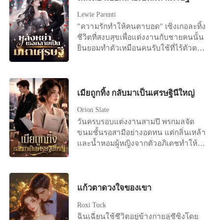
เลือกที่จะปล่อยมือ ...ต่อมาเธอนอนอยู่บน
Lewie Parenti
เตียงคนไข้ด้วยความสิ้นหวังและลงนาม
"ความรักทำให้คนตาบอด" เซิงเกอละทิ้ง
ในข้อตกลงการหย่า "ฟู่เจิ้ง เราไม่ได้เป็น
ชีวิตที่สงบสุขเพื่อแต่งงานกับชายคนนั้น
หนี้กันอีกต่อไปแล้ว..." ชายที่มีความเด็ด
ยินยอมทำตัวเหมือนคนรับใช้ที่ไร้ตัวตน
ขาดและเย็นชามาโดยตลอดนอนอยู่ข้าง
มาสามปีเต็ม แต่ในที่สุดเธอก็ตระหนักว่า
เตียงขอร้องให้อีกฝ่ายกลับมาด้วยเสียง
ความพยายามของเธอ มันไร้ประโยชน์
แผ่วเบา "เหลียง ได้โปรดอย่าหย่าได้
สิ้นดี เพราะในใจของสามีตัวเองมีแต่รัก
ไหม?"
แรกของเขา เซิงเกอรู้สึกผิดหวังอย่าง
เมียถูกทิ้ง กลับมาเป็นเศรษฐินีใหญ่
มาก และขอหย่าอย่างเด็ดขาด "ถึงเวลา
Orion Slate
แล้ว ฉันไม่ปกปิดอีกแล้ว จะบอกความ
วันครบรอบแต่งงานสามปี พรกมลจัด
จริงให้" ทันใดนั้น โลกออนไลน์ก็ระเบิด
ขนมชั้นรอสามีอย่างอดทน แต่กลิ่นเหล้า
ขึ้นทันที มีข่าวลือว่าสาวรวยพันล้านคน
และน้ำหอมผู้หญิงจากตัวอภิเดชทำให้
หนึ่งหย่าร้างแล้ว ดังนั้น ซีอีโอนับไม่ถ้วน
เธอรู้สึกคลื่นไส้ทันที สายของศศิกานต์ดัง
และชายหนุ่มรูปงามต่างรีบเข้าหาเธอ
ขึ้น เขาผลักเธอทิ้งแล้ววิ่งออกไปทันที
เพื่อเอาชนะใจเธอ เฝิงอวี้เหนียนเห็นดัง
เธอได้ยินเสียงเขาบอกให้โยนของขวัญ
นั้นจึงทนไม่ไหวอีกต่อไปเลยจัดงาน
ครบรอบทิ้ง และบอกว่าเขารักแค่ศศิ
แก้วตาดวงใจของเขา
แถลงข่าวในวันถัดไป โดยขอร้องอย่าง
กานต์คนเดียว ข่าวการตั้งครรภ์ทำให้อภิ
จริงจังว่า: ผมรักเซิงเกอ ขอร้องคุณ
Roxi Tuck
เดชโกรธจัด เขายื่นสัญญาหย่าแล้วสั่งให้
ภรรยากลับบ้านนะ
ฉินเฉี่ยนใช้ชีวิตอยู่ข้างกายลู่ซีซิงโดย
เธอไปทำแท้ง เธอล้มลงเพราะถูกผลัก แต่