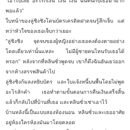
“เอาไปเลย อะไรก็เงิน เงิน เงิน ฉันทนกับเธอมามาก
พอแล้ว”
ใบหน้าของลู่ชิงชิงโดนบัตรเครดิตฝาดจนรู้สึกเจ็บ แต่
ทว่าหัวใจของเธอเจ็บกว่าเยอะ
“ลู่ชิงชิง จุดจบของผู้หญิงอย่างเธอคงต้องตายอย่าง
โดดเดี่ยวเท่านั้นแหละ ไม่มีผู้ชายคนไหนรับเธอได้
หรอก” หลังจากที่หลินซั่วพูดจบ เขาก็ดึงฉินฮันเยว่ออก
จากห้างสรรพสินค้าไป
ลู่ชิงชิงก้มลงหยิบบัตร และใบแจ้งหนี้บนพื้นโดยไม่พูด
อะไรสักคำ เธอทำตามขั้นตอนการคืนเงินเสร็จสิ้น
แล้วก็กลับไปที่บ้านที่เธอ และหลินซั่วเช่าเอาไว้
บ้านหลังนี้เป็นแบบสองห้องนอน หลินซั่วและเธออาศัย
อยู่ห้องใครห้องมันมาโดยตลอด