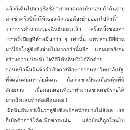
แล้วก็เดินไปหาลู่ชิงชิง “เรามาตกลงกันก่อน ถ้าฉันจ่าย
ค่าเช่าครึ่งปีนั้นให้เธอแล้ว เธอต้องย้ายออกไปวันนี้”
จากการคำนวณของฉินฮันเยว่แล้ว ครึ่งหนึ่งของค่า
เช่าครึ่งปีอยู่ที่ห้าหมื่นกว่า ๆ เท่านั้น แต่หลายปีที่ผ่าน
มานี้ยัยโง่ลู่ชิงชิงจ่ายไปมากกว่านั้นอีก แถมเธอยังจะ
สร้างความประทับใจที่ดีให้หลินซั่วได้อีกด้วย
ก่อนหน้านี้หลินซั่วสำเร็จการศึกษาจากมหาวิทยาลัยรัฐ
ที่จัดอันดับมหาลัยดีเด่น ถือว่าเขาเป็นเสมือนหุ้นที่มี
ศักยภาพ เมื่อก่อนตอนที่เขาทำงานเขาเคยมีรายได้
มากถึงแสนห้าต่อเดือนเลย！
เมื่อฉินฮันเยว่เห็นว่าลู่ชิงชิงพยักหน้าอย่างไม่ลังเล เธอ
ก็เปิดคิวอาร์โค้ดเพื่อชำระเงิน แล้วเงินก็ถูกโอนไป