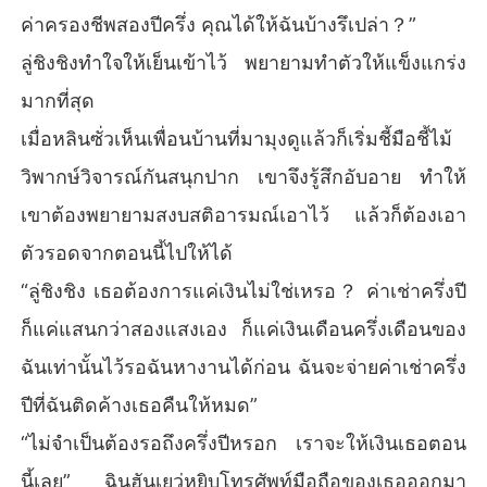
ค่าครองชีพสองปีครึ่ง คุณได้ให้ฉันบ้างรึเปล่า？”
ลู่ชิงชิงทำใจให้เย็นเข้าไว้ พยายามทำตัวให้แข็งแกร่ง
มากที่สุด
เมื่อหลินซั่วเห็นเพื่อนบ้านที่มามุงดูแล้วก็เริ่มชี้มือชี้ไม้
วิพากษ์วิจารณ์กันสนุกปาก เขาจึงรู้สึกอับอาย ทำให้
เขาต้องพยายามสงบสติอารมณ์เอาไว้ แล้วก็ต้องเอา
ตัวรอดจากตอนนี้ไปให้ได้
“ลู่ชิงชิง เธอต้องการแค่เงินไม่ใช่เหรอ？ ค่าเช่าครึ่งปี
ก็แค่แสนกว่าสองแสงเอง ก็แค่เงินเดือนครึ่งเดือนของ
ฉันเท่านั้นไว้รอฉันหางานได้ก่อน ฉันจะจ่ายค่าเช่าครึ่ง
ปีที่ฉันติดค้างเธอคืนให้หมด”
“ไม่จำเป็นต้องรอถึงครึ่งปีหรอก เราจะให้เงินเธอตอน
นี้เลย” ฉินฮันเยว่หยิบโทรศัพท์มือถือของเธอออกมา