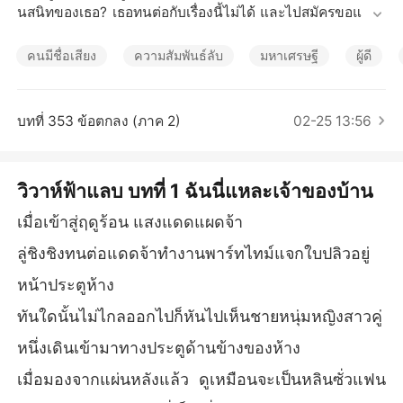
เรื่องสั้นคัดสรร
นสนิทของเธอ? เธอทนต่อกับเรื่องนี้ไม่ได้ และไปสมัครขอแต่งง
านโดยตรง และแต่งงานกับชายแปลกหน้าอย่างรวดเร็ว หลังจ
ากการแต่งงานแล้ว ชายคนนั้นคำหนึ่งก็ว่าเขาจะออกค่าใช้จ่า
คนมีชื่อเสียง
ความสัมพันธ์ลับ
มหาเศรษฐี
ผู้ดี
ยทั้งหมดในครอบครัวสองคำก็ว่าจะเลี้ยงดูเธอ หลู่ชิงชิงเยาะเย้
ยคิดว่ามันเป็นกลอุบายและคำโกหกของผู้ชายอีกแล้ว โดยไม่ค
าดคิดว่าชายคนนี้กลับกลายเป็นคนให้ความสำคัญกับภรรยาตั
บทที่ 353 ข้อตกลง (ภาค 2)
02-25 13:56
วเองจริงๆ ทั้งสนับสนุนอาชีพการงานของเธอและยังช่วยเธอทำ
งานบ้านด้วย  และให้เธอตกแต่งบ้านตามใจชอบ ใช้ชีวิตอย่าง
มีความสุข สิ่งที่ทำให้เธอประหลาดใจยิ่งกว่านั้นคือทุกครั้งที่เธอ
วิวาห์ฟ้าแลบ บทที่ 1 ฉันนี่แหละเจ้าของบ้าน
ประสบปัญหา เขาก็สามารถแก้ปัญหาให้เธอได้ตลอด ทุกครั้งที่เ
ธอถามเกี่ยวกับเรื่องพวกนี้ เขามักจะหัวเราะและเปลี่ยนเรื่องอย่
เมื่อเข้าสู่ฤดูร้อน แสงแดดแผดจ้า
างฉลาดโดยชมเธอว่าเป็นคนมีความสามารถ ทำงานเก่ง จนกร
ลู่ชิงชิงทนต่อแดดจ้าทำงานพาร์ทไทม์แจกใบปลิวอยู่
ะทั่งวันหนึ่ง ภายใต้การเลี้ยงดูจากสามีของเธออย่างต่อเนื่อง เธ
อก็ประสบความสำเร็จเช่นกัน จากนั้นเธอถึงพบว่ามีผู้ชายคนหนึ่
หน้าประตูห้าง
งในนิตยสารการเงินระดับโลกที่ดูเหมือนสามีของเธอทุกประกา
ทันใดนั้นไม่ไกลออกไปก็หันไปเห็นชายหนุ่มหญิงสาวคู่
ร...
หนึ่งเดินเข้ามาทางประตูด้านข้างของห้าง
เมื่อมองจากแผ่นหลังแล้ว ดูเหมือนจะเป็นหลินซั่วแฟน