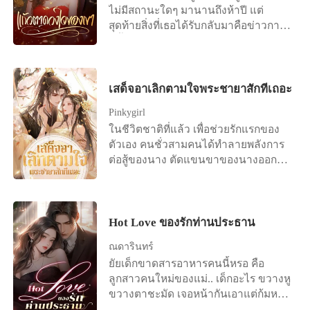
ไม่มีสถานะใดๆ มานานถึงห้าปี แต่
เขากลับไม่ยื่นมือช่วย กลับเดินจากไป
สุดท้ายสิ่งที่เธอได้รับกลับมาคือข่าวการ
อย่างเย็นชา ที่บริษัท เพื่อนร่วมงาน
หมั้นหมายของเขากับคนอื่น เธอเลือกที่
นินทาและศศิกานต์แกล้งให้เธออาเจียน
จะจากไปอย่างเงียบๆ แต่ไม่เคยคาดคิด
ต่อหน้าคนอื่น อภิเดชเชื่อคำโกหกของอีก
เลยว่า ซีอีโอที่ดูเหมือนจะไม่เคยมีใจให้
ฝ่ายเต็มที่ แม้เธอจะปฏิเสธก็ตาม พรกมล
เรื่องรักใคร่ กลับตามหาเธออย่างบ้าคลั่ง
เสด็จอาเลิกตามใจพระชายาสักทีเถอะ
เซ็นสัญญาหย่า ลาออกจากงาน แล้วเดิน
นานถึงเจ็ดวันเจ็ดคืน เมื่อได้พบกันอีก
ออกจากชีวิตเก่าโดยไม่เหลียวหลัง เธอ
Pinkygirl
ครั้ง เธอปรากฏตัวอย่างน่าทึ่ง และข้าง
สาบานว่าจะเลี้ยงลูกคนเดียวให้ได้
ในชีวิตชาติที่แล้ว เพื่อช่วยรักแรกของ
กายมีใครบางคนเคียงข้างอยู่ ขณะที่ชาย
ตัวเอง คนชั่วสามคนได้ทำลายพลังการ
หนุ่มเสียใจจนแทบบ้า พยายามพร่ำบอก
ต่อสู้ของนาง ตัดแขนขาของนางออก
ความรักที่มาช้าเกินไป “อาเฉี่ยน กลับมา
ตัดเส้นเลือดของนางและปล่อยเลือดของ
หาฉันเถอะ ฉันยอมทำทุกอย่างเพื่อเธอ”
นางไหลออกมาทั้งอย่างนั้น และทรมาน
เธอกลับตอบเขาด้วยรอยยิ้มดูแคลน “แต่
นางจนตาย เมื่อเกิดใหม่ครั้งนี้ นาง
ฉันไม่ต้องการหรอกนะ!” เธอตอบด้วยน้ำ
วางแผนอย่างรอบคอบ โดยสาบานว่าจะ
Hot Love ของรักท่านประธาน
เสียงเย็นชาและแฝงด้วยความประชด
ให้พวกเขาได้สัมผัสกับความทุกข์ทรมาน
ประชัน ลำคอของชายหนุ่มกระตุกเล็ก
ณดารินทร์
ที่นางเคยประสบมา! รักแรกที่ไร้เดียงสา
น้อย เขายกมือขึ้นปิดดวงตาเย็นชาของ
ยัยเด็กขาดสารอาหารคนนี้หรอ คือ
อะไรกัน ที่จริงก็เป็นเพียงผู้หญิงที่ตีสอง
เธอไว้ “เด็กดี อย่ามองฉันด้วยสายตา
ลูกสาวคนใหม่ของแม่.. เด็กอะไร ขวางหู
หน้าเก่ง อยากจะไต่ขึ้นไปสูงเหรอ งั้นก็จะ
แบบนั้นเลย ฉันทนไม่ไหว...”
ขวางตาชะมัด เจอหน้ากันเอาแต่ก้มหน้า
ให้เจ้าปีนขึ้นไป ยิ่งปีนขึ้นสูงมากเท่าไร
หลบตา แต่ทำไมยัยเด็กนี่ถึงสวยวันสวย