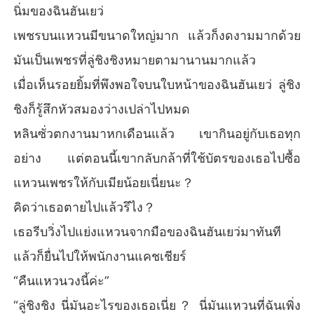
นิ่มของฉินฮันเยว่
เพชรบนแหวนมีขนาดใหญ่มาก แล้วก็งดงามมากด้วย
มันเป็นเพชรที่ลู่ชิงชิงหมายตามานานมากแล้ว
เมื่อเห็นรอยยิ้มที่พึงพอใจบนใบหน้าของฉินฮันเยว่ ลู่ชิง
ชิงก็รู้สึกหัวสมองว่างเปล่าไปหมด
หลินซั่วตกงานมาหกเดือนแล้ว เขากินอยู่กับเธอทุก
อย่าง แต่ตอนนี้เขากลับกล้าที่ใช้บัตรของเธอไปซื้อ
แหวนเพชรให้กับเมียน้อยเนี่ยนะ？
คิดว่าเธอตายไปแล้วรึไง？
เธอรีบวิ่งไปแย่งแหวนจากมือของฉินฮันเยว่มาทันที
แล้วก็ยื่นไปให้พนักงานแคชเชียร์
“คืนแหวนวงนี้ค่ะ”
“ลู่ชิงชิง นี่มันอะไรของเธอเนี่ย？ นี่มันแหวนที่ฉันเพิ่ง