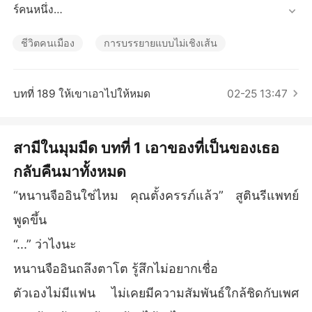
เรื่องสั้นคัดสรร
ร์คนหนึ่ง

แต่หลังแต่งงาน หนานจืออินปรากฏว่ายิ่งอยู่ด้วยกันต่อไปยิ่งรู้สึ
กมีอะไรพิกล

ชีวิตคนเมือง
การบรรยายแบบไม่เชิงเส้น
"ทำไมคุณยังไม่ไปทำงานเหรอ นี่ก็สิบโมงแล้วนะ"

"การทำงานด้านไอที เวลาไม่ตายตัวหรอกน่ะ"

"ฉันว่าเบื้องหลังของนักธุรกิจชื่อดังในทีวีคนนั้นเหมือนคุณมา
บทที่ 189 ให้เขาเอาไปให้หมด
02-25 13:47
ก"

"คุณมองผิดไปแน่ ที่รัก"

"กระเป๋าที่คุณซื้อให้ฉันเหมือนรุ่นใหม่ของแบรนด์ใดแบรนด์หนึ่
สามีในมุมมืด บทที่ 1 เอาของที่เป็นของเธอ
งแป๊ะเลย"

กลับคืนมาทั้งหมด
"มันเป็นของก็อปน่ะ ซื้อมาแคห้าร้อย"

หนานจืออินเชื่อในสิ่งที่สามีพูดโดยไม่ต้องสงสัย แต่พอเดินไปถึง
“หนานจืออินใช่ไหม คุณตั้งครรภ์แล้ว” สูตินรีแพทย์
หน้าห้างห้างหนึ่งซึ่งกำลังทำโปรโมชั่นอยู่ เธอก็ต้องตกตะลึกเมื่
อเห็นว่าสามีของตัวเองกำลังถูกต้อนรับให้ขึ้นไปบนเวทีเพื่อกล่า
พูดขึ้น
วปราศรัย 

“...” ว่าไงนะ
หลังจากสิ้นสุดกิจกรรม ชายหนุ่มขอร้องให้หนานจืออินให้อภัย

หนานจืออินโกรธเป็นอย่างมาก"กู้จิ่งเฉิน คุณยังมีเรื่องอะไรที่ยัง
หนานจืออินถลึงตาโต รู้สึกไม่อยากเชื่อ
ปิดบังฉันอยู่?"

ตัวเองไม่มีแฟน ไม่เคยมีความสัมพันธ์ใกล้ชิดกับเพศ
"คือ...เรายังมีลูกด้วยกันสองคนนะ"
