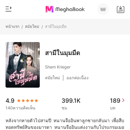
หน้าแรก
สมัยใหม่
สามีในมุมมืด
/
/
0
หน้าแรก
เติมเงิน
หมวดหมู่
สามีในมุมมืด
สมัยใหม่
ประวัติการอ่าน
Shem Krieger
ประวัติศาสตร์
|
สมัยใหม่
ออกต่อเนื่อง
ออกจากระบบ
โรแมนติก
นิยายวาย
ดาวน์โหลดแอป
4.9
399.1K
189
มหาเศรษฐี
140ความคิดเห็น
ชม
บท
รายการ
หลังจากหายตัวไปสามปี หนานจืออินพาลูกชายกลับมา เพื่อสืบ
ทอดทรัพย์สินของมารดา หนานจืออินแต่งงานกับโปรแกรมเมอ