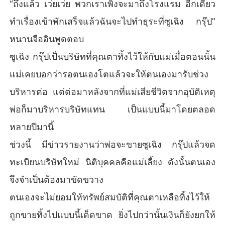
“ถึงแล้ว เว่ยเว่ย พวกเราเพิ่งจะมาถึงโรงแรม อีกเดี๋ยว
ทำเรื่องเข้าพักเสร็จแล้วฉันจะไปทำธุระที่ซูเฉิง กรุ๊ป”
หนานจืออินพูดตอบ
ซูเฉิง กรุ๊ปเป็นบริษัทที่คุณตาทิ้งไว้ให้กับแม่เมื่อตอนนั้น
แม่เคยบอกว่ารอตนเองโตแล้วจะให้ตนเองมารับช่วง
บริหารต่อ แต่ต่อมาหลังจากที่แม่เสียชีวิตจากอุบัติเหตุ
พ่อก็มาบริหารบริษัทแทน เป็นแบบนี้มาโดยตลอด
หลายปีมานี้
ช่วงนี้ มีข่าวรายงานว่าพ่อจะขายซูเฉิง กรุ๊ปแล้วจด
ทะเบียนบริษัทใหม่ นิติบุคคลคือแม่เลี้ยง ดังนั้นตนเอง
จึงจำเป็นต้องมาขัดขวาง
ตนเองจะไม่ยอมให้ทรัพย์สมบัติที่คุณตาเหลือทิ้งไว้ให้
ถูกขายทิ้งไปแบบนี้เด็ดขาด ยิ่งไปกว่านั้นเงินก็ยังยกให้