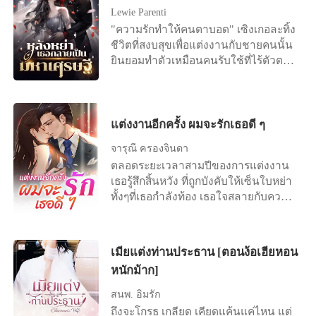
เลือกที่จะปล่อยมือ ...ต่อมาเธอนอนอยู่บน
Lewie Parenti
เตียงคนไข้ด้วยความสิ้นหวังและลงนาม
"ความรักทำให้คนตาบอด" เซิงเกอละทิ้ง
ในข้อตกลงการหย่า "ฟู่เจิ้ง เราไม่ได้เป็น
ชีวิตที่สงบสุขเพื่อแต่งงานกับชายคนนั้น
หนี้กันอีกต่อไปแล้ว..." ชายที่มีความเด็ด
ยินยอมทำตัวเหมือนคนรับใช้ที่ไร้ตัวตน
ขาดและเย็นชามาโดยตลอดนอนอยู่ข้าง
มาสามปีเต็ม แต่ในที่สุดเธอก็ตระหนักว่า
เตียงขอร้องให้อีกฝ่ายกลับมาด้วยเสียง
ความพยายามของเธอ มันไร้ประโยชน์
แผ่วเบา "เหลียง ได้โปรดอย่าหย่าได้
สิ้นดี เพราะในใจของสามีตัวเองมีแต่รัก
ไหม?"
แรกของเขา เซิงเกอรู้สึกผิดหวังอย่าง
แต่งงานอีกครั้ง ผมจะรักเธอดี ๆ
มาก และขอหย่าอย่างเด็ดขาด "ถึงเวลา
จารุณี ครองจินดา
แล้ว ฉันไม่ปกปิดอีกแล้ว จะบอกความ
ตลอดระยะเวลาสามปีของการแต่งงาน
จริงให้" ทันใดนั้น โลกออนไลน์ก็ระเบิด
เธอรู้สึกสิ้นหวัง ที่ถูกบังคับให้เซ็นใบหย่า
ขึ้นทันที มีข่าวลือว่าสาวรวยพันล้านคน
ทั้งๆที่เธอกำลังท้อง เธอใจสลายกับความ
หนึ่งหย่าร้างแล้ว ดังนั้น ซีอีโอนับไม่ถ้วน
ไร้มนุษยธรรมของเขา กระทั่งเธอออกไป
และชายหนุ่มรูปงามต่างรีบเข้าหาเธอ
จากชีวิตของเขา เขาเพิ่งรู้ตัวว่าเธอคือ
เพื่อเอาชนะใจเธอ เฝิงอวี้เหนียนเห็นดัง
รักแท้ของเขา ไม่มีวิธีใดที่จะเยียวยา
นั้นจึงทนไม่ไหวอีกต่อไปเลยจัดงาน
เมียแต่งท่านประธาน [ตอนง้อเฮียหอน
หัวใจที่บอบช้ำของเธอให้หายขาดได้
แถลงข่าวในวันถัดไป โดยขอร้องอย่าง
หนักม้าก]
เขาจึงมอบความรักทั้งหมดของเขาให้แก่
จริงจังว่า: ผมรักเซิงเกอ ขอร้องคุณ
เธอเพื่อชดเชย
ภรรยากลับบ้านนะ
สนพ. อิ่มรัก
ถึงจะโกรธ เกลียด เคียดแค้นแค่ไหน แต่