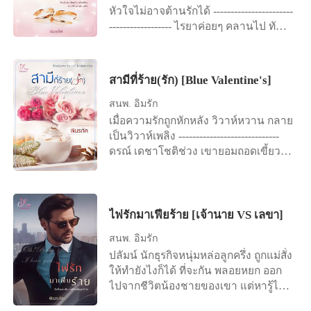
หัวใจไม่อาจต้านรักได้ -----------------------
------------------ ไรยาค่อยๆ คลานไป ทันที
ที่เจ้าบ่าวหันหน้ามา เพื่อจะยื่นมือให้เธอ
จับ จะได้ไม่ล้มนั้น ยิ่งจะทำให้เธอเกือบ
ล้มไปเพราะเขาแล้ว ในหัวสมองก็
สามีที่ร้าย(รัก) [Blue Valentine's]
ประมวลผลออกมาได้คำตอบทันที ว่าคน
ที่เธอเฝ้าครุ่นคิดว่าเป็นใครมาตลอดสอง
สนพ. อิ่มรัก
อาทิตย์นั้น แท้จริงก็คือใครกันแน่ในที่สุด
เมื่อความรักถูกหักหลัง วิวาห์หวาน กลาย
‘Mr. H. Hhemmhawattana ก็คือหรัญญ์
เป็นวิวาห์เพลิง -----------------------------
เหมวัฒน์’ ‘หรือพี่ฮั้นท์ของสาวๆ ที่เธอมัก
ดรณ์ เดชาโชติช่วง เขายอมถอดเขี้ยว
จะได้ยินเรียกขานกันนี่เอง’ ‘เขากลายมา
เล็บเพียง เพราะรักและเลือกเจ้าสาวที่คิด
เป็นเจ้าบ่าวเธอได้ยังไง’ ‘เขาจะมา
ว่าใช่ แต่กลับกลายเป็นคนโง่สายสายตา
แต่งงานกับเธอทำไม’ เท่าที่รู้มา เขาไม่
เธอ เมื่อรักจนล้นใจ ที่ได้กลับมาคือคำ
ได้ร่ำรวยระดับร้อยล้านพันล้านแน่ๆ
หลอกลวง เขาก็จำต้องร้าย เพื่อชดเชย
ไฟรักมาเฟียร้าย [เจ้านาย VS เลขา]
แล้วเขาไปทำอะไรมา ถึงได้มีเงิน
กับความรักที่ให้ไป ยิ่งรักมากเท่าไหร่ เขา
สนพ. อิ่มรัก
มากมายขนาดเอามาทุ่มซื้อหุ้นบริษัท
ก็จะยิ่งร้ายคืนไปหลายร้อยเท่า เคยทุ่มเท
ของพ่อเธอได้ ไหนจะไถ่บ้านคืนให้ และ
ปลัมน์ นักธุรกิจหนุ่มหล่อลูกครึ่ง ถูกแม่สั่ง
ให้มากเท่าไหร่ เขาก็จะเรียกคืนหลาย
อีกหลายต่อหลายอย่างที่เขาจ่ายไป รวม
ให้ทำยังไงก็ได้ ที่จะกัน พลอยหยก ออก
ร้อยเท่า * * * * * อาภาภัทร ดิษยากรกุล
ทั้งแหวนเพชรน้ำงามและไม่น่าจะต่ำ
ไปจากชีวิตน้องชายของเขา แต่หารู้ไม่
ชไนเดอร์ หญิงสาวผู้ตั้งสเปคสามีไว้สูงส่ง
กว่าห้ากระรัตบนพานดอกไม้ตรงหน้าเธอ
ว่า พอถึงคราวของตัวเอง เขากลับกันเธอ
หนึ่งในหลายข้อนั้นคือ เขาต้องดูดีและมี