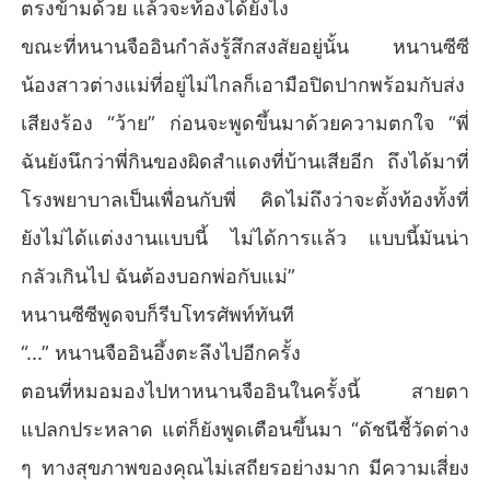
"......"หนานจืออินตกตะลึกอีกครั้ง ทำไมลูกฉันฉันกลับไม่รู้ด้วย?

ตรงข้ามด้วย แล้วจะท้องได้ยังไง
ปรากฎว่าหลังจากมองแวบเดียว คุณก็กลายเป็นทั้งชีวิตของฉัน
ขณะที่หนานจืออินกำลังรู้สึกสงสัยอยู่นั้น หนานซีซี
ไปแล้ว
น้องสาวต่างแม่ที่อยู่ไม่ไกลก็เอามือปิดปากพร้อมกับส่ง
เสียงร้อง “ว้าย” ก่อนจะพูดขึ้นมาด้วยความตกใจ “พี่
ฉันยังนึกว่าพี่กินของผิดสำแดงที่บ้านเสียอีก ถึงได้มาที่
โรงพยาบาลเป็นเพื่อนกับพี่ คิดไม่ถึงว่าจะตั้งท้องทั้งที่
ยังไม่ได้แต่งงานแบบนี้ ไม่ได้การแล้ว แบบนี้มันน่า
กลัวเกินไป ฉันต้องบอกพ่อกับแม่”
หนานซีซีพูดจบก็รีบโทรศัพท์ทันที
“...” หนานจืออินอึ้งตะลึงไปอีกครั้ง
ตอนที่หมอมองไปหาหนานจืออินในครั้งนี้ สายตา
แปลกประหลาด แต่ก็ยังพูดเตือนขึ้นมา “ดัชนีชี้วัดต่าง
ๆ ทางสุขภาพของคุณไม่เสถียรอย่างมาก มีความเสี่ยง