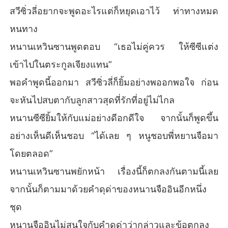
สวีซิ่วลี่อยากจะพูดอะไรแต่ก็หยุดเอาไว้ ท่าทางหมด
หนทาง
หนานเหวินซานพูดตอบ “เธอไม่คู่ควร ให้ซีซีแต่ง
เข้าไปในตระกูลเจียงแทน”
พอคำพูดนี้ออกมา สวีซิ่วลี่ก็ยิ้มอย่างพออกพอใจ ก่อน
จะหันไปสบตากับลูกสาวสุดที่รักที่อยู่ไม่ไกล
หนานซีซียิ้มให้กับแม่อย่างดีอกดีใจ จากนั้นก็พูดขึ้น
อย่างเห็นดีเห็นชอบ “ได้เลย ๆ หนูชอบพี่หยานจือมา
โดยตลอด”
หนานเหวินซานพยักหน้า เรื่องนี้ก็ตกลงกันตามนี้เลย
จากนั้นก็ตามมาด้วยคำดุด่าของหนานจืออินอีกหนึ่ง
ชุด
หนานจืออินไม่สนใจกับคำดุด่าว่ากล่าวและข้อตกลง