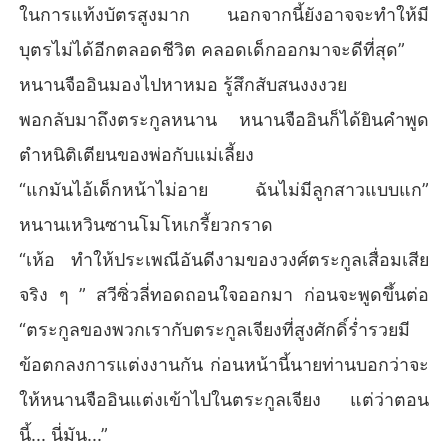
ในการแท้งบัตรสูงมาก นอกจากนี้ยังอาจจะทำให้มี
บุตรไม่ได้อีกตลอดชีวิต คลอดเด็กออกมาจะดีที่สุด”
หนานจืออินมองไปหาหมอ รู้สึกสับสนงงงวย
พอกลับมาถึงตระกูลหนาน หนานจืออินก็ได้ยินคำพูด
ตำหนิติเตียนของพ่อกับแม่เลี้ยง
“แกมันไอ้เด็กหน้าไม่อาย ฉันไม่มีลูกสาวแบบแก”
หนานเหวินซานโมโหเกรี้ยวกราด
“เห้อ ทำให้ประเพณีอันดีงามของวงศ์ตระกูลเสื่อมเสีย
จริง ๆ ” สวีซิ่วลี่ทอดถอนใจออกมา ก่อนจะพูดขึ้นต่อ
“ตระกูลของพวกเรากับตระกูลเจียงที่สูงศักดิ์ร่ำรวยมี
ข้อตกลงการแต่งงานกัน ก่อนหน้านี้นายท่านบอกว่าจะ
ให้หนานจืออินแต่งเข้าไปในตระกูลเจียง แต่ว่าตอน
นี้... นี่มัน...”