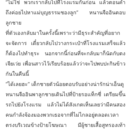
“ไม่ใช่ พวกเรากลับไปที่โรงแรมกันก่อน แล้วตอนค่ำ
ถึงค่อยไปหาแม่บุญธรรมชองลูก” หนานจืออินตอบ
ลูกชาย
ที่ตัวเองกลับมาในครั้งนี้เพราะว่ามีธุระสำคัญที่อยาก
จะจัดการ เดี๋ยวกลับไปวางกระเป๋าที่โรงแรมเสร็จแล้ว
ก็ต้องไปทำธุระ นอกจากนี้ก่อนที่จะกลับมาก็นัดกับตง
เจียเว่ย เพื่อนสาวไว้เรียบร้อยแล้วว่าจะไปพบปะกินข้าว
กันในคืนนี้
“ได้เลยฮะ” เด็กชายตัวน้อยตอบรับอย่างน่ารักน่าเอ็นดู
หนานจืออินพาลูกชายเดินไปที่ป้ายรอแท็กซี่ เตรียมขึ้น
รถไปยังโรงแรม แล้วไม่ได้สังเกตเห็นเลยว่ามีคนสอง
คนกำลังจ้องมองพวกเธอจากที่ไม่ไกลอยู่ตลอดเวลา
ตรงบริเวณข้างป้ายโฆษณา มีผู้ชายเสื้อสูทรองเท้า