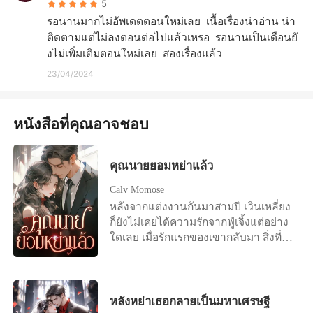
5
รอนานมากไม่อัพเดตตอนใหม่เลย  เนื้อเรื่องน่าอ่าน น่า
ติดตามแต่ไม่ลงตอนต่อไปแล้วเหรอ  รอนานเป็นเดือนยั
งไม่เพิ่มเติมตอนใหม่เลย  สองเรื่องแล้ว
23/04/2024
หนังสือที่คุณอาจชอบ
คุณนายยอมหย่าแล้ว
Calv Momose
หลังจากแต่งงานกันมาสามปี เวินเหลี่ยง
ก็ยังไม่เคยได้ความรักจากฟู่เจิ้งแต่อย่าง
ใดเลย เมื่อรักแรกของเขากลับมา สิ่งที่รอ
เธออยู่คือหนังสือการหย่า "ถ้าฉันมีลูก
คุณยังเลือกหย่าไหม?" เธออยากจับ
โอกาสสุดท้ายนี้ไว้ แต่แล้วมีแต่คำตอบที่
เย็นชาว่า "ใช่" เวินเหลี่ยงหลับตาและ
หลังหย่าเธอกลายเป็นมหาเศรษฐี