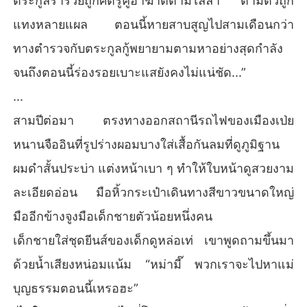
ตระกูลร่ำรวยถูกศัตรูคู่อาฆาตตามไล่ล่า ตามตัวถูก
แทงหลายแผล ตอนนี้หายสาบสูญไปสามเดือนกว่า
ทางตำรวจกับตระกูลกู้พยายามตามหาอย่างสุดกำลัง
จนถึงตอนนี้ร่องรอยเบาะแสยังคงไม่แน่ชัด...”
...
สามปีต่อมา ตรงทางออกสถานีรถไฟของเมืองเป่ย
หนานจืออินที่รูปร่างผอมบางใส่เสื้อกันลมที่ดูภูมิฐาน
ผมดำสั้นประบ่า แต่งหน้าเบา ๆ ทำให้ใบหน้าดูสวยงาม
ละเอียดอ่อน มือหิ้วกระเป๋าเดินทางสีขาวขนาดใหญ่
มืออีกข้างจูงมือเด็กชายตัวน้อยหนึ่งคน
เด็กชายใส่ชุดยีนส์ของเด็กดูหล่อเท่ เขาพูดถามขึ้นมา
ด้วยน้ำเสียงหน่อมแน้ม “หม่ามี๊ พวกเราจะไปหาแม่
บุญธรรมตอนนี้เหรอฮะ”