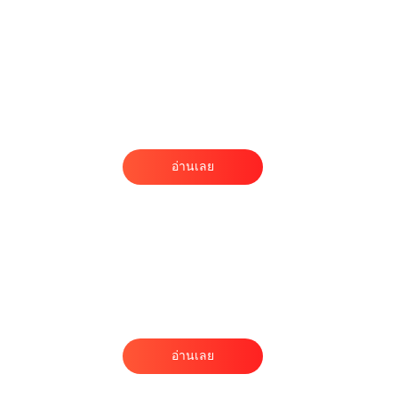
อ่านเลย
ม
ก
ง
ง
อ่านเลย
ะ
ว