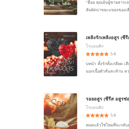
เงยๆ อยู่หลังรถจึงไม่ได้
อย่างเร่าร้อนไม่แพ้กัน 
“ฮืออ คุณมันผู้ชายสารเล
เธอยิ้มหยันเมื่อเห็นไม้
คะ เดี๋ยวใครมาเห็นเข้า
สัมผัสน่าขยะแขยงของเสี่
เอาเป็นเอาตาย “แกไปคนเดี
ราเชนทร์พยักหน้าชิดทรวงอ
สะอื้นไห้ของเด็กน้อยทำให
รอฮะ!!” วัลลภยกมือกุมหัว
ตรงเข้าไปยังห้องนอน เขา
เป็นจริง สิงขรหน้าแดงก่
เข้ามาหาฉันแม้แต่ก้าวเ
ราเชนทร์ถึงจะเมามากแค่ไห
ขึ้นเตียงคลานตามไป มือ
เพลิงรักเพลิงอสูร (ซีร
หัวคิ้วเป็นปื้นหยดลงใส่เส
เบาเข้ามาปะทะแผ่นอก “กร
เลือดจากหัวไหลเป็นทางผ่
โรแมนติก
ตารางนิ้วบนร่างกาย ดาวเ
ชัดเจนว่า ตอนนี้หญิงสาววิ
5.0
โดยการใช้กำปั้นน้อยๆ ทุ
หน้าดูหลังทำให้สะดุดขาต
สี่รอบ หรือว่าจะทั้งคืนเลยดีไหม?” สิงขรอุ้มเด็กน้อยให้เข้ามานั่งอยู่บนตั
บทนำ ทั้งรักทั้งเกลียด เสียงครางกระเส่าพลอดรักกันดังอยู่ด้านในห้องนอน ทำให้หญิงสาวที่ยืนอยู่ด้าน
เธอรนหาเรื่องเอง” วัลล
สองอยู่ในระดับเดียวกัน
นอกเนื้อตัวสั่นสะท้าน ด
ระชากให้เธอลุกยืนเผชิญหน
ปากหยักที่บดขยี้กลีบปา
เธอก้มมองมือของตัวเองที่
ในอ้อมแขนกำยำ ใบหน้าข
อุ้มร่างน้อยขึ้นพาดบ่า
สมเพชสิ้นดี’ เมื่อเปิดประตูเข้าไปก็ตวาดลั่น! “นางงูพิษ! นางเนรคุณ!” อุษณีย์หัวใจแตกสลาย แรง
วัลลภ เขย่งปลายเท้าให้
เตียงเดินดุ่มๆ พาหญิงสา
กำลังแทบไม่มียืนอยู่กลา
หล่อ วัลลภกลายเป็นคนด
รอยอสูร (ซีรีส อสูรซ่
ปนเสียงสะอื้นเมื่อถูกปล่
ใช้วัยแค่ยี่สิบปี ไม่คิด
ใบหน้างามซ้อนกันขวาซ้ายส
บนพื้นห้องน้ำ “ก็ไอ้ลุงแ
โรแมนติก
ย้อนมาฉกกัดทำร้ายร่างก
กลิ้งไปนอนกองบนพื้นดินอี
เป็นอย่างมากที่หญิงสาวม
5.0
แล้ว” สาวใช้คนสวยที่นอน
ค่อยๆ หันมองหน้าผู้ชายใจ
นั่งขดตัวเป็นกิ้งกืออยู่
หนีดีฝ่อ เนื้อตัวสั่นเทาท
หมดแล้วใช่ไหมที่จะกลับมา
ฉันจะทำให้เธอไม่มีศักด