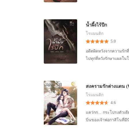
นั่งอาเจียนแบบนี้ล่ะครับ
ครางเรียกลูกอยู่ในอ้อมก
เอ่ยถามเขา กลัวสายตาขอ
ผู้คนมากหน้าหลายตาต่างม
ส่วนเผยให้เห็นอกอิ่มขา
ช้อนอุ้มร่างน้อยขึ้นแนบ
ลูบหน้าท้องแบนราบปลอบข
แข็ง “หึ หึ... มีหน้ามาถา
ตรงหน้า เธอมึนหัวมากแต่ก
เดียวกอดตัวเองไว้ ส่วนอ
เมย์” เมื่อแผ่นหลังแตะฟู
หวานรูปไข่อย่างหลงใหล ใ
ถามฉันนะ พรพรรณ” ชายหน
ชาย” ดารินครางเสียงสั่นเ
นะโว้ย!! กูจะแสดงหนังส
อยากเล่าความฝันเมื่อครู่น
อ่อนหวานถูกใจเขาเหลือ
น้ำผึ้งไร้ปีก
“หลีกค่ะ… พรจะเข้าบ้าน
ว่าพี่ชายไม่หายใจเช่นเดี
รีบฉุดให้เธอเข้ามาซบหน้
แต่คิดและหาคำตอบให้ตัวเองอย
ถอยออกมานั่งพับเพียบ ระ
ขยับเขยื้อนเลย เขายังยืน
โรแมนติก
และผู้หญิงคนนั้นได้ ดวง
เดี๋ยวนี้นะ!!” นุดีอับอ
สะเอวอยู่ข้างเตียง เขาด
สงกรานต์ยิ้มเมื่อเห็นอา
ผัวน่ะ ถึงสั่นระริกๆ ไป
5.0
จางหายไปเมื่อลมหายใจของเธอแ
ไหล่และจะกัดหลังเขาอีกค
ร่างบางเอาไว้ ดวงตาดูขร
ขอบคุณมากค่ะ” “คุณโอเค
ไรฟัน เขาเอ่ยวาจาเหยีย
โทรศัพท์ดังขึ้นมากลางดึ
รมม!! ก่อนที่วัลลภจะถีบป
อดีตผิดหวังจากความรักที
เมื่อนานมาแล้วจนถึงขณะน
พอใจสาวแสนหวานดูจะไร้เด
พรรณเปล่งเสียงอันสั่น
โต๊ะข้างหัวเตียง ก่อนที่
ไปทุกที่หวังรักษาแผลในใจที่เน่าเฟะ อตีตอันเลวร้ายของเธอเปรียบ
อะไรค่ะ” อารยาเบี่ยงหน้
ทำให้เขาได้เจอนางฟ้าเด
โต “เธอนี่จิตใจทำด้วยอะ
ได้รับฟังจากต้นสายทำใ
“หญิงสาวชาวป่า” อย่างเ
รีบยกมือปิดจมูกกลั้นอาการคลื่น
คนหน้าตาหล่อเหลาสูงใหญ
ตัว เลวที่สุด” พรพรรณเ
มะ...ไม่จริงไม่ใช่...น้อ
ใจที่คิดว่าหายสนิท แต่มันย
เองกำลังตั้งครรภ์ อยากต
ก้าวเดินเข้าไปยืนดักห
“แต่พรก็เป็นเมียพี่โตแล้
สายที่โทร.มาแจ้งข่าวกา
ตกลงมาปรอยๆ คือสายฝน
วันนี้ พี่ไม่มีงาน” เพลิ
ทางออกไม่เจอครับ” “คะ!?
มาก แล้วก้มหน้าลงชี้นิ้ว
สงครามรักต่างแดน
เขาก็ต้องดูแลกิจการของ
ลางบรรยากาศของเมืองเชียงใหม่ “เธอ...” หนีความผิดหวังจากบ้านเกิดมาอ
แต่จะทรยศพร่ำบอกให้รัก แต่อีกฝั่ง
สงกรานต์ยิ้มอย่างอายๆ พ
ไอ้เด็กในท้องของเธอน่ะ 
เดียวที่มีอายุเพียงเจ็
โรแมนติก
ใจ และหวังจะสร้างชีวิตใหม่
ชดใช้ให้สิ่งที่แกเจอและต้
สุดมุมตรงนั้นนะคะ แล้วเ
บริสุทธิ์ พรก็ไม่ได้มั่ว
หัวใจดวงสุดท้ายของเขาไ
4.6
ผิดหวังจากรักครั้งแรกจะ
ขยับตัวหนี อยากซึมซับเอ
หนุ่ม แพรพรรณก็รีบหันหล
ขอร้องน้ำผึ้งแบบนั้น” ส
ทะนุถนอมรักใคร่ยิ่งกว่าไข
ที่สมบูรณ์สุขสบาย เลือกท
แคว่กก... กระโปรงตัวเดีย
ตามไรผมออกให้อย่างอ่อน
ของตัวเอง ‘นี่พี่ฝนต้องหาว่าเราอู้งานอีกแน่เลย’ “เดี๋ยวครับคุณ คุณชื่ออะไรครับ ทำงานอยู่ที่นี่เหรอ
คล้ายๆ จะจับลำคอระหงนั
เรียนมหาวิทยาลัยเป็นวั
เลือกเดินทางมาเที่ยวและนี่คือจุดเ
บิ่นของเจ้าพ่อกาสิโนที่มีนิสัยชอบทำร้
โน้มเข้าชิดดวงหน้างาม
ผมชื่อสงกรานต์นะ” สงกร
ด้วยเหรอคะ?” “ลูกของเธ
โดยที่เธอไม่มีความผิด 
เยียวยารักษาแผลใจที่เน่าเฟะของเธอจนหายสนิท”
เหนือศีรษะด้วยมือข้าง
อย่างแสนหวานเจือความเ