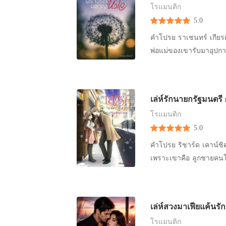
โรแมนติก
5.0
คำโปรย ราเชนทร์ เกียรติก้องพิภพ รู้สึกขัดใจเมื่ออยู่ ๆ เขาก็ถูกบังคับให้แต่งงานกับเด็กในบ้าน เด็กที่
พ่อแม่ของเขารับมาอุปการะ
บังคับให้เขาแต่งงานกับเธ
กุสุมา เธอเป็นเด็กสาวท
ของพวกท่าน แล้วเธอจะขั
เล่ห์รักนายกรัฐมนตรี
แม้เธอจะรู้ว่าเป็นได้แค
โรแมนติก
สาว และก่อนที่เขาจะหม
5.0
นะ ผมจะหย่าให้เร็วที่ส
ลางใจอันบอบช้ำของเธอ ม
คำโปรย ริชาร์ด เคาน์ซิค
ขนาดร่วมรักกับเธอ เขายังพร่ำเพ้อบอกรัก คนรักของเขาไ
เพราะเขาคือ ลูกชายคนโ
แต่คุณเกศรินสินะ” บทนำ “นี่เงินห้าล้าน ฉันให้เธอ แล้วไปจากที่นี่ซะ ไปก่อนที่จะมีงานแต่งระหว่าง
และเขาเจริญรอยตามเดวิด
เธอกับฉันจะเกิดขึ้น” ร
สายเลือดไม่สำคัญเท่ากับก
โต๊ะรับแขก “พี่เชนทร์..” “เธอก็รู้ฉันไม่ได้รักเธอ และไม่ต้องการแต่งงานกับเธอ รับเงินแล้วออกไป
ที่ชื่นชอบ และคนที่เกลี
เล่ห์สวงมาเฟียแค้นรั
จากชีวิตฉันซะ เขมมจิรา”
แม้จะมีสาว ๆ มากมายเพียง
ดัง ปัง! “พี่...” เขมจิรานั่งก้มหน้าร้องไห้ น้ำตาไหลเป็นสายอาบแก้มสองข้าง เธอไม่ได้เสียใจที่
โรแมนติก
สถานะเชื้อชาติ แม่ของเธ