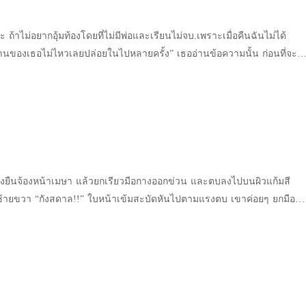
งานกับเธอ แต่เธอเสียใจที่เขาดูถูกเธอและไม่ยอมรับฟังเหตุผลของเธอแม้แต่
ิน นั่นทำให้ได้เจอกับพี่ชายของเพื่อน แม้จะดีใจที่ได้อยู่ใกล้ชิดชายคนที่เธอ
ยากแต่งงานกับเขา เพราะรู้ดีว่าชายหนุ่มไม่ได้รักเธอ แต่เป็นเพราะคุณกันยา
ัวเองดี ทำให้เธอปิดกั้นหัวใจมาตลอดจนกระทั่ง… ตอนนี้ เธอคือ ยูริ เคาน์ซิ
ะ ถ้าไม่อยากอุ้มท้องโดยที่ไม่มีพ่อและเรียนไม่จบ.เพราะเมื่อคืนฉันไม่ได้
อแต่งงานกับชายหนุ่ม ซึ่งคุณกันยาเป็นผู้มีพระคุณของเธอ รับเธอมาจาก
ิ่งใหญ่ของอิตาลีที่เป็นน้องเขยของริ
นของเธอไม่ไหวเลยปล่อยในไปหลายครั้ง” เธออ่านข้อความนั้น ก่อนที่จะ...
ณกันยาเลี้ยงดูยกย่องเธอให้เป็นเหมือนหลานแท้ๆคนหนึ่งของท่าน เธอได้ที่
ของเดวิดอีกด้วย นั่น ทำให้กวางตัวน้อยของริชาร์ด กลายเป็นลูกเสือที่พ่อ
อ้มารหัวขนนี่ออก คุณไม่ต้องห่วงว่าฉันจะขอร้องให้คุณมารับผิดชอบ
ยนที่ดี ซึ่งหากไม่มีคุณกันยาเธอก็ไม่รู้ว่าชีวิตเธอจะเป็นอย่างไร และตลอด
ต่ริชาร์ถือคติว่า ไม่เข้าถ้ำลูกเสือแล้วจะได้ลูกเสือมาได้อย่างไร แต่ตอนนี้
ข้อความตอบโต้ด้วยสรรพนามที่เปลี่ยนไป
รอบครัวนี้ก็รักและเมตตาเธอทุกคน โดยไม่เคยขอร้องให้เธอทำอะไร
และสาว ๆ คนเก่าออกไปให้หมดก่อน.. แล้วเขาจะใช้ทุกเล่ห์ที่มีพากวางน้อย
รือแคท อีกแล้ว ต่อไปนี้พวกเราจะเป็นคนที่เคยเจอกันเท่านั้น
 ยกเว้นครั้งนี้.... ‘เข็ม ช่วยแม่สักครั้งเถอะนะ ถือว่าเห็นแก่แม่ได้ไหมลูก
ด้ไหมลูก’ คำขอร้องของคุณกันยา ทำให้เขมจิราช็อกไปชั่วขณะ ‘คุณแม่!
นเธอจะปฏิเสธบอกผู้มีพระคุณท่วมหัวว่า ราเชนทร์มีคนรักอยู่แล้ว และชายหนุ่มก็
่ ‘แม่ไม่เห็นใครเหมาะสมเท่าหนูแล้วนะ ที่จะดูแลตาเชนทร์ได้ดีเท่าเข็ม..
ดาลยังยืนจ้องหน้าเมษา แล้วยกเรียวมือกางออกข่วน และตบลงไปบนผิวแก้มสี
ุณแม่ เธอชื่อเกศริน’ ‘แม่รู้ แม่ถึงอยากให้เข็มแต่งงานกับพี่เขาไง เพราะ
ซ้ายขวา “กังสดาล!!” ใบหน้าเข้มสะบัดหันไปตามแรงตบ เขาค่อยๆ ยกมือ
่ดี แม่ไม่ชอบ จะมีก็แต่ตาเชนทร์เท่านั้นที่ยังคงหูหนวกตาบอดไม่รู้ว่าอะไร
ไปมา ลิ้นเรียวใหญ่เลียเลือดตรงมุมปาก แววตาสีนิลเปล่งประกายแดงโรจน์
กแม่ เห็นว่าแม่เป็นแม่แท้ๆของหนู เข็มทำตามคำขอของแม่ได้ไหมลูก’ คุณ
ืนตัวสั่นเทา “กะ…เกลียดนัก คนใจเลว!” ทำใจกล้าเปล่งเสียงเขียวสะบัดใส่
วยแม่สักครั้งนะลูก’ แล้วแบบนี้มีหรือที่
งถอยหนี ถึงจะมีความหวาดกลัวต่อสายตาเพชฌฆาตคู่นั้น “คำก็เลว สองคำก็
จดีคนนี้นำมาชุบเลี้ยงจะกล้าปฏิเสธ เพราะบุญคุณท่วมหัวที่ท่านเลี้ยงมา ไม่อาจ
ธอเกลียดฉันไปจนตลอดชีวิต ยัยเด็กร่าน!!!” คนร่างโตก้าวเดินย่างสามขุม
ลง… เขมจิราทรุดนั่งลงบนเตียง เธอมองซองสีน้ำตาลด้วยหัวใจที่สั่นไหว
ืนอวดดีปากเก่ง “ยะ…อย่าเข้ามานะ” ใบหน้าซีดกลัวคนตรงหน้า กังสดาล
มีงานแต่งงานเกิดขึ้น เธอไม่สามารถทรยศผู้มีพระคุณได้ แม้จะรู้ว่าจะต้อง
หนี เบี่ยงตัวหวังจะวิ่งหนีเขาไปยังห้องของมารดา “มานี่! วันนี้ฉันจะเลวให้