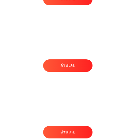
ม
น
ง
อ่านเลย
ะ
อ่านเลย