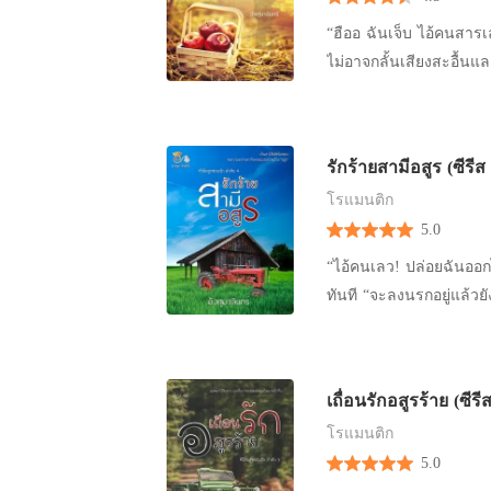
เจอพายุร้ายโหมกระหน่ำซั
เธอเห็น” เมษาเดือดดาล ใ
“ฮืออ ฉันเจ็บ ไอ้คนสารเลว!! ปล่อยฉันเดี๋ยวนี้!!”
คะ” เขมจิราพึมพำกับตัวเอ
โตเดินตามรอยเท้าของเจ้
ไม่อาจกลั้นเสียงสะอื้นแ
ตื่นมาแต่งหน้าทำผมเพื่อเข้
โกรธ ขืนเขามองนานๆ ร่
แต่ลึกๆ แล้วก็อดสงสารและ
ราเชนทร์เมื่ออาละวาดข่
แน่น ออกแรงกระชากให้
บริสุทธิ์ผุดผ่องแบบนี้ “ฉันเกลียดคุณ ไอ้สา
หรูแห่งหนึ่งใจกลางเมือง
เรียวปากหยักซุกไซ้จูบ
อย่างโหยหวน เมื่อไอศูร
เครื่องดื่มที่แรงที่สุดของ
รักร้ายสามีอสูร (ซีรีส
ตรงร่องทรวงอกอย่างบ้าคล
เพิ่งตายนะ ตื่นขึ้นมารับรู้สิว่าฉันกำลังย่ำยีเธอ” ไ
วันพรุ่งนี้ เสียงเพลงในผ
กังสดาลส่งเสียงกรีดร้อง
โรแมนติก
เข้าใจว่าทำไมอยากอ่อนโ
สนใจโลกภายนอก และแล้
ออกมาอย่างน่ากลัว ตุ้บตับๆ… ผลั๊วะๆ… มือเรียวสวยข้างข
5.0
ปลายลิ้นลากไล้ลงมาที่ซ
แดงเพลิงเว้าหลังลึกลงไป
ทรวงอก และอีกข้างก็ตบต
ดอกบัวคู่งาม ‘อื้อ ทุกส่วนสัดของเธ
“ไอ้คนเลว! ปล่อยฉันออกไ
หลังมองด้วยความตะลึง “เช
แหละ... ฉันจะยัดเยียดคว
กระหายหิว แล้วลากลิ้นลงมาชิมกุหลาบงาม ‘ทำไมถึงได้
ทันที “จะลงนรกอยู่แล้วย
เมื่อเห็นว่าเป็นแฟนสาว 
หนาวเยือกเข้าไปในกระดูก
สาบสาวแล้วกลืนกินน้ำห
เธอออก บังคับด้วยดวงตาถม
รอคุณนานแล้วนะ..” “นี
และยังไล่เลียผิวผ่องไป
ถึงแม้ว่าเธอจะยังไม่รู้ส
ฉันเจ็บนะ!!” เมื่อถูกปล่
หนุ่ม “ผมไม่เมา!” ราเช
จากกุหลาบงามอยู่เช่นนั้
“อย่ามาทำสำออย ลุกขึ้น
แล้วนะคะ ลุกขึ้นสิคะ” เกศรินประคองชายหนุ่มพาเดินออกไปจากผับทันที “ไปพักที่คอนโดของคุณนะ
เถื่อนรักอสูรร้าย (ซีรี
แรงถูไถตามร่องเนื้อบวมเ
แรงให้เธอยืนขึ้น “นายพ
ผมไม่อยากกลับบ้าน” เมื่อเข้าไปนั่งในรถ ราเชนทร์ก็บอกแฟนสาว “ได้สิคะ เดี๋ยวเกศจะจัดหนักจัดเต็ม
จังหวะ จากนั้นก็ถี่ขึ้นเ
โรแมนติก
ดำทมิฬหนาทึบ กิ่งก้าน
ให้เชนทร์หายเมาเลยดีไหมคะ” หล่อนพูดพลางส่งสายตายั่วยวนให้กับชายหนุ่ม “อย่า
หยาดหยดอย่างลืมตัว...
5.0
ข้างทางทำให้นุดีกลัวจ
จะไม่ถึงห้องพักนะ” ราเชนทร์พูดพลางรั้งร่างบางยั่วเย้ามาบดขยี้ริมฝีปาก ซึ่งเกศรินก็ตอบสนองกลับ