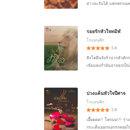
ไปทำมิดีมิร้ายเหมือนกัน” ดาวเรืองร้องไห้โฮเมื่อนึกถึงภาพของไอ้เสี่ยแก่รุ่นตาพุงก็โย้ น่าเกลียดที่
สุก กินบนเรือนขี้รดบนห
สาวจะรับได้ แพรพรรณพยายามพยุงร่างไร้เรี่ยวแรงค่อยๆ ก้าวเท้าเดินลงบันไดแต่ละขั้น ช่างไกล
มือน้อยกระชากลากถูไปตาม
ไอ้ตาแก่นั่นกำลังย่ำยีเ
ข้างๆ ร้องห้ามเมื่อเห็นสิ
แสนไกล อยากจะหนีไปให้
เถื่อน!! ทำไมแกต้องทำกับฉ
ไม่ได้ยินยอมสักนิด หญิง
หลับตาแล้วลั่นไกปืนเก็บเ
ทำไมต้องโกหกแพร” ร่างบ
ตามทางเดินที่เต็มไปด้วย
เรียวปากบวมเจ่อก็กระซิบเ
ๆ!!! “โอ๊ย!” เสียงร้องท
ความเจ็บปวดที่ระบมจนหั
คนงานชายสี่คนที่ได้รับค
เป็นไอ้เฒ่าไพรัตน์หัวงู
รอยรักหัวใจทมิฬ
ของสาวใช้ แผ่นหลังของช
ไว้แน่น ความช้ำร้าวรา
ทมิฬสูงใหญ่เดินลากอะไรบา
ตายไปนานแล้ว และตอนนี
ท่านนะ ทำไมคุณท่านต้องปกป้องมันด้วย!” “คุ คุณณี ผะ 
โรแมนติก
เสียงดังตึงๆ “เสียงไรวะ?” เสียงสะอึกสะอื้นร้องไห้โหยหวนเหมือนคนเจ็บปวดใกล้ตายดังจนทำให้ชาย
ตรงหน้ามันนั้นเป็นหญิงส
ยัง” คำพูดดูหมิ่นของเด็
หายใจอยู่บนร่างของสาวใ
5.0
หนุ่มสูงใหญ่ดูภูมิฐานต
โทรศัพท์ไหม?” วัลลภยืนม
‘เฮอะ! ทำเป็นหน้าแดง อ
แบบนี้ทำไม” อุษณีย์นั่งพร
มือเท้าสะเอวฟังเสียงที่ด
สิงโตยืนจังก้าน่ากลัวดั
เห็นต้นขาขาวผ่องสองข้าง
อย่าคิดเอาไอ้หนอนเน่าน
อยู่ตรงหน้าประตู เมื่อสติกลับคืนมา เธอก็รีบจัดการอำพรางเหตุฆาตกรรมนี้หวังให้ตนพ้นผิด พร้อมทั้ง
ลงมองมือของตัวเองที่ลูบ
เข้มแดงก่ำมันอาจลุกเป็
เวลาพูด เพราะจุดสนใจของ
เห็นความใหญ่โตตรงหว่างข
ส่งเสียงกรีดร้องให้คนในบ้านได้ยิ
แพรพรรณเงยหน้ากะพริบตา
อย่างไรไปหาและขอร้องใ
ต้นไม้ใหญ่ “พวกมึงถ่ายคล
ว่าจริงๆ “หึ! ก็ไอ้หนอนตัวนี้ไม่ใช่เหรอที่ทำให้เธอหายจากอาการซ่านสยิว แตะตรงไหน ผิวนี่สั่นระริก
คลานกระเสือกกระสนออกจากห้
เหมือนหัวใจของตัวเองที่
คาง ยามได้เห็นใบหน้าระรื
โทรศัพท์ของลูกน้องมาถือไว
ไปตามการลูบไล้ของฉัน
ปานใจจะขาดดังอยู่ในห้
น้ำตา มือก็เกาะราวบันไดฉ
ทำให้หญิงสาวที่กำลังเดิน
คางน้อยบีบจนปากของหญิง
กลัวนั้นทำให้สิงขรนึกสนุก
ร่างโต ร่างน้อยกระสับก
บ่วงแค้นหัวใจปีศาจ
หน้ามืด คนท้องยืนเซโอน
สั่นๆ เปรยถามชายหนุ่ม 
เหมือนเจ้านายแล้วจ่อกล
จากเตียง วิ่งเข้าห้องน้ำ
ชายหนุ่มที่ไม่เคยเห็นหน
โรแมนติก
เธอกลายเป็นผู้หญิงร้าย
เดี๋ยวนี้นะ!!” นุดีแย่งโ
ครับ?” ชายหนุ่มขยับตัวลุ
สูงมากสำหรับคนท้องอย่า
5.0
เดินออกไปจากชีวิตสิงโต 
กระทบต้นไม้เสียงดัง เพ
กอยู่ในห้องน้ำ ใบหน้าเรี
คนนี้ เธอคงเสียลูกไปแน่ 
ฉันเอง” คนตัวโตก้าวเดิ
เอี๊ยดดด!! โครมม!!! ร่
ควบม้าให้พวกมึงดู” แววต
โอ้ก!!” แล้วรีบหันกลับ
เล็กน้อยเพราะใช้ร่างก
รวมทั้งใบหน้าของเขาถมึง
กระเด็นออกนอกรถลอยไปห
กระตุกยิ้ม หันกลับมามอ