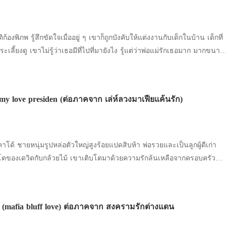
เลี้ยงดู เขาไม่รู้ว่าเธอมีที่ไปที่มายังไง รู้แต่ว่าพ่อแม่รักเธอมาก มากขนาด
อ ทั้ง ๆ ที่เขามีแฟนอยู่แล้ว ใครรักก็รักไป แต่เขา...เกลียดเธอ เขมจิรา
ี่พ่อแม่ของราเชนทร์รับมาอุปการะ ชีวิตเธอเติบใหญ่มาได้เพราะความเมตตา
ดขืนได้อย่างไรเมื่อท่านต้องการให้เธอแต่งงานกับลูกชายคนเดียวของท่าน
 my love presiden (ต่อภาคจาก เล่ห์ลวงมาเฟียแค้นรัก)
่ เงารักเจ้าสาวซ่อนใจ...เท่านั้น ราเชนทร์ปลดปล่อยธาราใส่ในช่อไม้ของหญิ
ดสติหลับบนตัวของหญิงสาวเขาก็ละเมอออกมาว่า “ผมรักคุณ เกศริน รอผม
ุด” “...” เสียงเข้มละเมอบอกรักแฟนสาวของเขา ช่างเหมือนสายฟ้าผ่าลงมาก
ันทำให้เขมจิราเจ็บปวดเสียใจ นี่เขาเห็นเธอเป็นตัวสำรองหรอกหรือ
าโด้ ชายหนุ่มรูปหล่อตัวใหญ่สูงร้อยแปดสิบห้า พ่อรวยและเป็นลูกผู้ดีเก่า
ม่ขาดปาก “ทุกลมหายใจของพี่เชนทร์คงมี
ตของเดวิดกับกล้วยไม้ เขาเติบโตมาด้วยความรักล้นเหลือจากครอบครัว
ที่เคยเป็นอดีตนายกรัฐมนตรีของฝรั่งเศสมาแล้ว เขาจะพิสูจน์ให้เห็นว่า
าเชนทร์โยนซองสีน้ำตาลที่ในนั้นมีเงินสดตามจำนวนที่ชายหนุ่มมบอกลงบน
ารเลี้ยงดู หนุ่มหล่อพ่อรวยคนนี้ยังเป็นถึงนายกรัฐมนตรีอายุน้อย จึงมีทั้งคน
ยดชัง งานก็ต้องทำให้ทุกคนเห็นความสามารถ เรื่องความรักก็ต้องจัดการ แต่
ก (mafia bluff love) ต่อภาคจาก สงครามรักต่างแดน
 ราเชนทร์คำรามเสียงเหี้ยม แล้วเดินออกจากห้อง พร้อมทั้งปิดประตูเสียง
ใด ในหัวใจของเขาก็มีเพียง ยูริ อัชลันบิน คนเดียวเท่านั้น ยูริ พลเมืองไร้
อเป็นชาวมาเลเซียและเป็นหญิงขายบริการส่วนพ่อไม่รู้ว่าเป็นใคร แต่จู่ ๆ