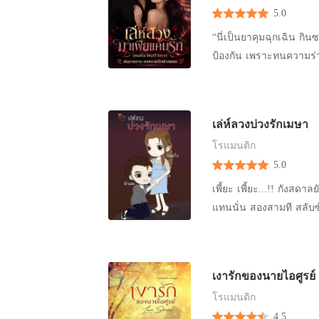
ราเชนทร์ปฏิเสธที่จะแต่ง
5.0
เธอก็ได้เป็นเพื่อนกับแคทร
น้อย ซึ่งเธอเองก็ไม่ได้อ
แอบรัก แต่เพราะรู้ฐานะต
“นี่เป็นยาคุมฉุกเฉิน กินซ
แม่ของเขามาขอร้องไห้เธ
คาโด้ (มาร์โก) น้องสาวต่างพ่อของแม่ แมทธิว มาร์โก มาเฟียผู้ย
ป้องกัน เพราะทนความร่า
สถานที่เลี้ยงเด็กกำพร้า คุ
ชาร์ด แถมเธอยังเป็นหลาน
“ถ้าฉันท้อง ฉันก็จะเอาไ
อยู่ดีๆ ได้เรียนในโรงเรี
เสืออย่าง แมทธิวหวงมาก แ
สบายใจได้” แคทรินหยิบยามาถือไว้ในมือ มืออีกข้างก็เขียน
เวลาที่ผ่านมาทุกคนในค
เขาจะต้องจัดการทั้งงาน
เช่นกัน ไม่มีคำว่า พี่ ห
ตอบแทนเลยแม้แต่ครั้งเดียว
เล่ห์ลวงบ่วงรักเมษา
กลับมาให้ได้…..
เข็มแต่งงานกับพี่เชนทร์ไ
โรแมนติก
คะ...คือพี่...’ ครั้งนั้
5.0
คงไม่ยอมแต่งงานกับเธอแน
เพี้ยะ เพี้ยะ...!! กังส
‘พี่เชนทร์มีแฟนแล้วนะคะค
แทนนั่น สองสามที สลับ
หล่อนคนนั้นเป็นผู้หญิงไม
ขึ้นลูบรอยนิ้วมือบนผิว
เพชร อะไรกรวด ถ้าเข็มรั
ค่อยๆ หันมองร่างบางที่ย
กันยากอดเขมจิราพร้อมกับลูบหัวเธอไปมา ‘นะเข็มนะ ถือว่าช่
พร้อมทั้งไม่ยอมขยับร่า
เด็กกำพร้าที่ถูกผู้หญิงใ
เงารักของนายไอศูรย์
เกลียด ดี… ฉันจะทำให้เ
ทำให้เธอกล่าวปฏิเสธได้
โรแมนติก
เข้าไปหาหญิงสาวที่ยังย
เพราะรู้ว่าพรุ่งนี้ยังไงก็ต้อง
4.5
ขยับปลายเท้าก้าวเดินถอย