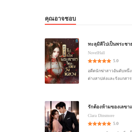
ก้นหอย ชายหนุ่มยิ้มให้เ
เล็กน้อย เปล่งออกมาด้ว
อย่างแสนสาหัส! โรงพยาบาลแห่งหนึ่งกลางเมืองกรุง... “น้องสาวของผมที่ชื่อกุลธิดาอยู่ห้องไหนครับ”
ไปทุกที่ เป็นแสงตะเกียงคอยส่องทางให้เขาเดิน” ควา
ริมฝีปากร้ายพรมจูบผิวเ
สิคะ... การที่พรไปขอร้องน
เมื่อมาถึงโรงพยาบาล หั
ขวาง ขอให้มีแค่สองหัวใจ
ปากอิ่มจนทำให้ปากบางที
เธอยืดขยับลำคอให้ชายห
คุณอาจชอบ
หนุ่มก็รีบตรงเข้าไปถาม
หายาวิเศษมาสมานแผลให้ก
กล้วยไม้หมดหนทาง ไม่มีเ
ของคนเห็นแก่ตัว “เธออย
ค่ะ” สีหน้าของนางพยาบา
จุดเริ่มต้นของคำว่า “คร
“หยุดแหกปากร้องเสียที 
สาว “พรไม่ได้ท้า... บีบเลยค่ะ จะได้หายแค้นไง” หญิงสาวตัวสั่นเทา ยามได้เห็นแววตาเข้มส่องแสง
น้องนอนนิ่งไม่หายใจ มื
ฤทธิ์กระตุ้นให้อาเล็กกล
ประกายสีแดงก่ำพิโรธมายั
แม้แต่รอยฟกช้ำเลยสักนิด
ทะลุมิติไปเป็นพระชา
หนุ่ม ปลายลิ้นสากเปีย
มารร้าย” สิงโตเหลืออด 
“กุ...กุล...อึกก!!” หัสด
เธอดิ้นรนอย่างแรงเอาตั
NovelHall
สาวกระทบอกแกร่ง “โอ๊ย
ไว้แน่น น้ำตาลูกผู้ชายห
ลูบคลำตามอำเภอใจ แล้วเ
5.0
ชายหนุ่ม เธอแหงนใบหน้า
ค่อยๆ เอื้อมไปจับใบหน้า
ฤทธิ์เยอะนะมึง” อาเล็ก
ดิ้น!! และไปกับฉันเดี๋ยว
อดีตนักฆ่าสาวอันดับหนึ่ง
สัมผัสลูบเส้นผมยาวเป็น
ความเจ็บปวดตุบๆ ตรงแผ
หนึ่งของถนนใหญ่ “กรี๊ดดด
ต่างสาปส่งและรังแกสาร
น้องสาวเพียงคนเดียวของเ
เขาแบบนี้แล้ว ยิ่งทำให้ช
“หยุดกรี๊ดสักที ถ้าเธอม
เขาเข้ามาหาน้องสาว “อย
ยะ!!! อาเล็กใช้มือข้างที่กุมปากชุ่มไปด้วยเลือดฟาดลงบนพวงแก้มนวลของกล้วยไม้สองครั้งอย่างแรง
เขาใช้แขนอันทรงพลังโอบ
หนุ่ม “หมายความว่าไงค
“กรี๊ดดด!! ฮืออ” เสียงหวานกรีดร้องครวญครางเพราะความเจ็บปวด ดวงหน้าขาวที่ถูกตบแดงช้ำบวม
ข้างก็ประกบปิดเรียวปาก
พี่ที่เป็นผู้ชายเสียชีวิต
เป่ง มองเห็นเป็นรอยฝ่ามือใหญ่
รักต้องห้ามของเลขา
หนุ่มดูทางฝั่งตรงข้าม 
บอบบางถูกทำร้าย ชุดกระ
Clara Dinsmore
คนที่นอนอยู่บนเตียงนั้น
อย่างชัดเจน เธอนอนสั่นร
5.0
หัสดินมองเด็กสาวด้วยคว
ชายจอมชั่วที่มันช่างกล้