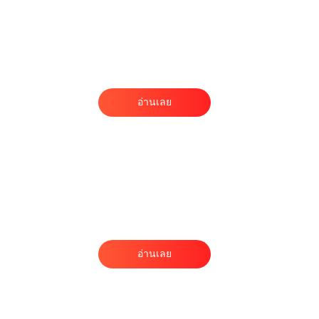
า
ภ
อ่านเลย
่
อ
า
ย
อ่านเลย