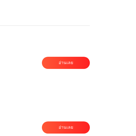
ว
อ่านเลย
น
า
อ่านเลย
ก