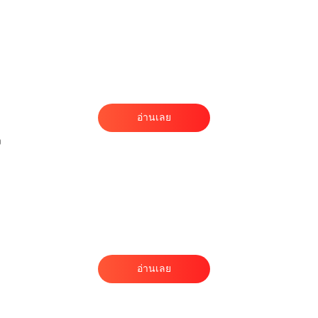
่
่
ี
อ่านเลย
ง
ภ
า
า
อ่านเลย
า