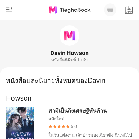
0
หน้าแรก
เติมเงิน
หมวดหมู่
Davin Howson
หนังสือตีพิมพ์ 1 เล่ม
สมัยใหม่
ประวัติการอ่าน
ประวัติศาสตร์
หนังสือและนิยายทั้งหมดของDavin
ออกจากระบบ
โรแมนติก
Howson
นิยายวาย
ดาวน์โหลดแอป
มหาเศรษฐี
สามีเป็นถึงเศรษฐีพันล้าน
สมัยใหม่
รายการ
5.0
ในวันแต่งงาน เจ้าบ่าวของเฉียวซิงเฉินหนีไป