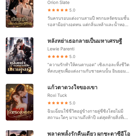
หนึ่งยังไงซ่งชิงอวี่ก็จะกลับมา จนกระทั่งเขา
Orion Slate
แล้วมีแต่คำตอบที่เย็นชาว่า "ใช่" เวินเหลี่ยง
เห็นซ่งชิงอวี่จดทะเบียนสมรสกับชายอื่นที่
หลับตาและเลือกที่จะปล่อยมือ ...ต่อมาเธอ
5.0
หน้าที่ว่าการอำเภอ! คุณลู่ผู้ยิ่งใหญ่ถึงกับเสีย
นอนอยู่บนเตียงคนไข้ด้วยความสิ้นหวังและ
วันครบรอบแต่งงานสามปี พรกมลจัดขนมชั้น
สติไปเลย! ต่อมา ใครๆ ก็มักเห็นคุณลู่ผู้ยิ่ง
ลงนามในข้อตกลงการหย่า "ฟู่เจิ้ง เราไม่ได้
รอสามีอย่างอดทน แต่กลิ่นเหล้าและน้ำหอมผู้
ใหญ่ วิ่งตามหลังซ่งชิงอวี่อย่างไร้ศักดิ์ศรี “ชิ
เป็นหนี้กันอีกต่อไปแล้ว..." ชายที่มีความเด็ด
หญิงจากตัวอภิเดชทำให้เธอรู้สึกคลื่นไส้ทันที
งอวี่ ขอโทษนะ ผมผิดไปแล้ว ให้โอกาสผมอีก
ขาดและเย็นชามาโดยตลอดนอนอยู่ข้างเตียง
สายของศศิกานต์ดังขึ้น เขาผลักเธอทิ้งแล้ว
ครั้งเถอะ!” และสิ่งที่ตอบกลับเขาคือ เสียงที่
หลังหย่าเธอกลายเป็นมหาเศรษฐี
ขอร้องให้อีกฝ่ายกลับมาด้วยเสียงแผ่วเบา "เห
วิ่งออกไปทันที เธอได้ยินเสียงเขาบอกให้โยน
ไม่พอใจของผู้หญิงคนหนึ่ง “คุณจะหยุด
ลียง ได้โปรดอย่าหย่าได้ไหม?"
Lewie Parenti
ของขวัญครบรอบทิ้ง และบอกว่าเขารักแค่
ก่อกวนได้ไหม ฉันมีครอบครัวแล้ว!”
ศศิกานต์คนเดียว ข่าวการตั้งครรภ์ทำให้อภิ
5.0
เดชโกรธจัด เขายื่นสัญญาหย่าแล้วสั่งให้เธอ
"ความรักทำให้คนตาบอด" เซิงเกอละทิ้งชีวิต
ไปทำแท้ง เธอล้มลงเพราะถูกผลัก แต่เขากลับ
ที่สงบสุขเพื่อแต่งงานกับชายคนนั้น ยินยอม
ไม่ยื่นมือช่วย กลับเดินจากไปอย่างเย็นชา ที่
ทำตัวเหมือนคนรับใช้ที่ไร้ตัวตนมาสามปีเต็ม
บริษัท เพื่อนร่วมงานนินทาและศศิกานต์แกล้ง
แต่ในที่สุดเธอก็ตระหนักว่าความพยายาม
แก้วตาดวงใจของเขา
ให้เธออาเจียนต่อหน้าคนอื่น อภิเดชเชื่อคำ
ของเธอ มันไร้ประโยชน์สิ้นดี เพราะในใจ
โกหกของอีกฝ่ายเต็มที่ แม้เธอจะปฏิเสธก็ตาม
Roxi Tuck
ของสามีตัวเองมีแต่รักแรกของเขา เซิงเกอรู้
พรกมลเซ็นสัญญาหย่า ลาออกจากงาน แล้ว
สึกผิดหวังอย่างมาก และขอหย่าอย่างเด็ดขาด
5.0
เดินออกจากชีวิตเก่าโดยไม่เหลียวหลัง เธอ
"ถึงเวลาแล้ว ฉันไม่ปกปิดอีกแล้ว จะบอก
ฉินเฉี่ยนใช้ชีวิตอยู่ข้างกายลู่ซีซิงโดยไม่มี
สาบานว่าจะเลี้ยงลูกคนเดียวให้ได้
ความจริงให้" ทันใดนั้น โลกออนไลน์ก็ระเบิด
สถานะใดๆ มานานถึงห้าปี แต่สุดท้ายสิ่งที่เธอ
ขึ้นทันที มีข่าวลือว่าสาวรวยพันล้านคนหนึ่ง
ได้รับกลับมาคือข่าวการหมั้นหมายของเขา
หย่าร้างแล้ว ดังนั้น ซีอีโอนับไม่ถ้วนและชาย
กับคนอื่น เธอเลือกที่จะจากไปอย่างเงียบๆ แต่
พลาดพลั้งรักคืนเดียว ผูกชะตาซีอีโอ
หนุ่มรูปงามต่างรีบเข้าหาเธอเพื่อเอาชนะใจ