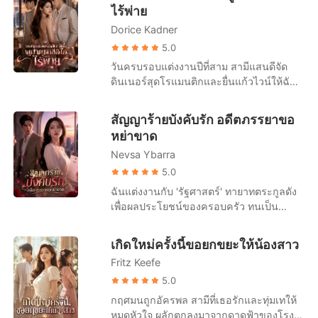
ไม่เคยคาดคิดเลยว่า ซีอีโอที่ดูเหมือนจะไม่
ไร้พ่าย
เธอ เฝิงอวี้เหนียนเห็นดังนั้นจึงทนไม่ไหวอีก
เคยมีใจให้เรื่องรักใคร่ กลับตามหาเธออย่าง
ต่อไปเลยจัดงานแถลงข่าวในวันถัดไป โดย
Dorice Kadner
บ้าคลั่งนานถึงเจ็ดวันเจ็ดคืน เมื่อได้พบกันอีก
ขอร้องอย่างจริงจังว่า: ผมรักเซิงเกอ ขอร้อง
ครั้ง เธอปรากฏตัวอย่างน่าทึ่ง และข้างกายมี
5.0
คุณภรรยากลับบ้านนะ
ใครบางคนเคียงข้างอยู่ ขณะที่ชายหนุ่ม
วันครบรอบแต่งงานปีที่สาม สามีแสนดีจัด
เสียใจจนแทบบ้า พยายามพร่ำบอกความรัก
ดินเนอร์สุดโรแมนติกและยื่นแก้วไวน์ให้ฉัน
ที่มาช้าเกินไป “อาเฉี่ยน กลับมาหาฉันเถอะ
แต่พอรู้สึกตัวอีกที ฉันกลับตื่นขึ้นมาด้วยสภาพ
ฉันยอมทำทุกอย่างเพื่อเธอ” เธอกลับตอบเขา
เปลือยเปล่าและบอบช้ำบนเตียงโรงแรมหรู
สัญญาร้ายบังคับรัก อดีตภรรยาขอ
ด้วยรอยยิ้มดูแคลน “แต่ฉันไม่ต้องการหรอก
โดยมีแผ่นหลังของผู้ชายแปลกหน้านอนอยู่
หย่าขาด
นะ!” เธอตอบด้วยน้ำเสียงเย็นชาและแฝงด้วย
ข้างๆ แหวนแต่งงานที่เป็นของดูต่างหน้าชิ้น
ความประชดประชัน ลำคอของชายหนุ่ม
Nevsa Ybarra
เดียวของแม่หายไป ฉันลากร่างกายที่แสน
กระตุกเล็กน้อย เขายกมือขึ้นปิดดวงตาเย็น
อัปยศกลับบ้านเพื่อเค้นความจริง แต่กลับพบ
5.0
ชาของเธอไว้ “เด็กดี อย่ามองฉันด้วยสายตา
ว่าสามีเป็นคนวางยาฉันเอง แถมเขายังแอบ
ฉันแต่งงานกับ 'รัฐศาสตร์' ทายาทตระกูลดัง
แบบนั้นเลย ฉันทนไม่ไหว...”
ซื้อคอนโดหรูไว้ซุก 'เมียน้อย' ที่เป็นนักร้อง
เพื่อผลประโยชน์ของครอบครัว ทนเป็น
ดาวรุ่ง เขาประกาศหน้าด้านๆ ว่าเมียน้อย
ภรรยาที่ไร้ตัวตนมาตลอดหนึ่งปี จนกระทั่งคืน
กำลังท้อง และขู่บีบไม่ให้ฉันหย่าโดยเอา
นั้น ฉันตื่นขึ้นมาในสภาพเสื้อผ้าหลุดลุ่ย
เกิดใหม่ครั้งนี้ขอยกขยะให้น้องสาว
ความอยู่รอดของบริษัทพ่อฉันมาเป็นข้อต่อ
ร่างกายบอบช้ำจากการถูกย่ำยีในห้อง
รอง หนำซ้ำในงานเลี้ยงของตระกูล นังเมีย
Fritz Keefe
โรงแรมแปลกหน้า ฉันโทรหาสามีด้วยความ
น้อยยังจงใจแกล้งล้มตกบันไดเพื่อใส่ร้ายฉัน
หวาดกลัว แต่เขากลับด่าว่าฉันสร้างเรื่องน่า
5.0
จนสามีพุ่งเข้ามาง้างมือจะตบหน้าฉันต่อหน้า
สมเพชเพื่อเรียกร้องความสนใจแล้วตัดสายทิ้ง
กฤศมนถูกอัครพล สามีที่เธอรักและทุ่มเทให้
แขกเหรื่อมากมาย ฉันถูกคนที่รักที่สุดทรยศ
ต่อมาฉันถึงได้รู้ว่า 'พิชามญชุ์' น้องสาวแท้ๆ
หมดหัวใจ ผลักตกลงมาจากดาดฟ้าของโรง