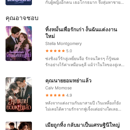
เรื่องสั้นคัดสรร
กับผู้หญิงอีกคน เธอโกรธมาก จึงสุ่มหาชาย
คนหนึ่งมาแต่งงานด้วยทันที "ตราบใดที่คุณ
กล้าแต่งงานกับฉัน ฉันก็ยอมเป็นเมียคุณ"
คุณอาจชอบ
หลังจากแต่งงาน เธอได้ค้นพบว่าสามีของเธอ
คือลูกชายคนโตของตระกูลลู่ที่ขึ้นชื่อว่าไร้
ทิ้งหมั้นเพื่อรักเก่า งั้นฉันแต่งงาน
ประโยชน์ ชื่อลู่ถิงเซียว ทุกคนเยาะเย้ยว่า
ใหม่
"เธอยนี่ช่วยไม่ได้จริงๆ" และผู้ชายที่ทรยศเธอ
Stella Montgomery
ก็มาเกลี้ยกล่อมว่า "ไม่เห็นต้องทำร้ายตัวเอง
เพราะฉันหรอก สักวันเธอต้องเสียใจแน่ๆ"
5.0
เฉียวซิงเฉินหัวเราะเยาะและโต้ตอบว่า "ไป
ซ่งชิงอวี่รักลู่เหยี่ยนจือ รักจนใครๆ ก็รู้หมด
ให้พ้น ฉันกับสามีรักกันมาก" ทุกคนต่าก็คิด
รักอย่างไร้ค่าเหมือนธุลี แม้ว่าในใจของลู่เหยี่
ว่าเธอเป็นบ้า ไปแล้ว อย่างไรก็ตาม เมื่อตัว
ยนจือมีแต่คนรักเก่าก็ตาม แม้ว่าเขาจะใช้
ตนที่แท้จริงของลู่ถิงเซียวถูกเปิดเผย ที่แท้เขา
เวลาส่วนใหญ่ในแต่ละปีไปกับคนรักเก่าที่ต่าง
คุณนายยอมหย่าแล้ว
เป็นคนรวยอันดับต้นๆในโลก ในการถ่ายทอด
ประเทศ แม้ว่าคนรักเก่าจะตั้งครรภ์ลูกของลู่
สดทั่วโลก ชายคนนี้คุกเข่าข้างเดียว ถือ
Calv Momose
เหยี่ยนจือแล้ว ซ่งชิงอวี่ก็ยังคงขอแต่งงานกับ
แหวนเพชรมูลค่าหลักพันล้าน และพูดช้าๆ ว่า
ลู่เหยี่ยนจือ แต่ในวันไปจดทะเบียนเพราะคน
4.9
"คุณภรรยา ชีวิตที่เหลือนี้ขอฝากเนื้อฝากตัว
รักเก่ากลับมา ลู่เหยี่ยนจือก็ไม่ปรากฏตัวที่ที่
หลังจากแต่งงานกันมาสามปี เวินเหลี่ยงก็ยัง
ด้วยนะ"
ว่าการอำเภอ หลังจากรักลู่เหยี่ยนจือมาเจ็ดปี
ไม่เคยได้ความรักจากฟู่เจิ้งแต่อย่างใดเลย
ซ่งชิงอวี่ก็หมดหวังสิ้นเชิง เธอได้บล็อกลู่เหยี่
เมื่อรักแรกของเขากลับมา สิ่งที่รอเธออยู่คือ
ยนจือแล้วหันหลังออกจากเมืองที่ลู่เหยี่ยนจืออ
หนังสือการหย่า "ถ้าฉันมีลูก คุณยังเลือกหย่า
เมียถูกทิ้ง กลับมาเป็นเศรษฐินีใหญ่
ยู่ ลู่เหยี่ยนจือไม่ได้ใส่ใจอะไร คิดว่าสักวัน
ไหม?" เธออยากจับโอกาสสุดท้ายนี้ไว้ แต่