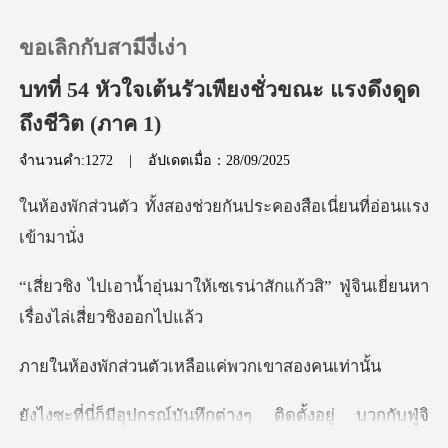
ขอเลิกกับสามีงี่เง่า
บทที่ 54 หัวใจเต้นรัวเพียงชั่วขณะ แรงดึงดูด
ถึงชีวิต (ภาค 1)
0
จำนวนคำ:1272
|
อัปเดตเมื่อ：28/09/2025
เติมเงิน
องช่วยกันประคองสือเนี่
ประวัติการอ่าน
ซเรน่าสักแก้วสิ” ฟู่จินเยี่ยน
ออกจากระบบ
นตัวเหลือแค่พวก
ดาวน์โหลดแอป
ู่ บวกกับฟู่จิ
นเยี่ยนยังเป็นเจ้านายของเธอ ฉะน