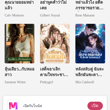
คุณนายยอมหย่า
อย่าพูดคำว่าไม่
หย่าแล้วไง อดีต
แล้ว
เคย
ภรรยาขอรวย
เป็นพันล้าน
Calv Momose
Gilbert Soysal
Rose Manasse
ลุ้นเสียว...กับหมอ
เสด็จอาเลิก
หลังสลับคู่ ฉันจะ
สาว
ตามใจพระชายา
พลิกผันชะตา
สักทีเถอะ
กรรม
Saranon Writer
Pinkygirl
Mia Caldwell
เปิด
เปิดรับโบนัส