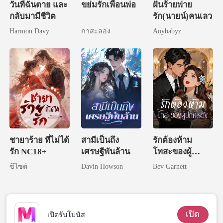
วันที่ฉันตาย และ
ขย่มรักเพื่อนพ่อ
ฝันร้ายพ่าย
กลับมามีชีวิต
รัก(นายน์)คนเลว
Harmon Davy
กาสะลอง
Aoybabyz
ชายาร้าย ที่ไม่ได้
สามีเป็นถึง
รักต้องห้าม
รัก NC18+
เศรษฐีพันล้าน
โทสะของผู้
ปกครอง
ซีไซต์
Davin Howson
Bev Garnett
เปิด
เปิดรับโบนัส