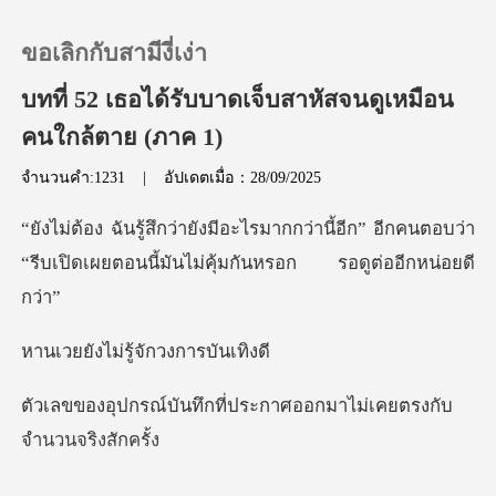
ขอเลิกกับสามีงี่เง่า
บทที่ 52 เธอได้รับบาดเจ็บสาหัสจนดูเหมือน
คนใกล้ตาย (ภาค 1)
0
จำนวนคำ:1231
|
อัปเดตเมื่อ：28/09/2025
เติมเงิน
านี้อีก” อีกคนตอบว่า
“รีบเปิดเผยตอนนี้ม
ประวัติการอ่าน
ม่รู้จักวง
ออกจากระบบ
กที่ประกาศออกมาไม่เคย
ดาวน์โหลดแอป
่ การแอบอัด แอบขายอะ