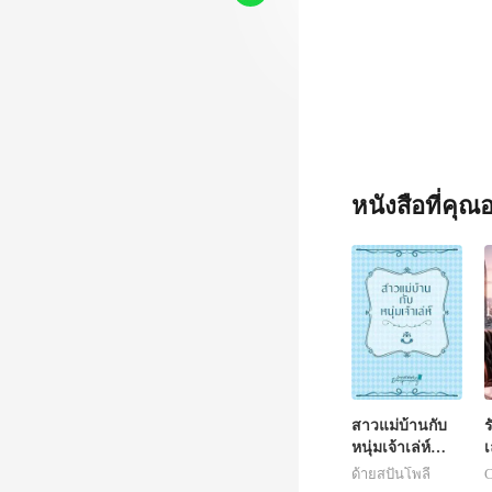
น้าของพ
หนังสือที่คุ
สาวแม่บ้านกับ
ร
หนุ่มเจ้าเล่ห์
(NC)
ด้ายสปันโพลี
C