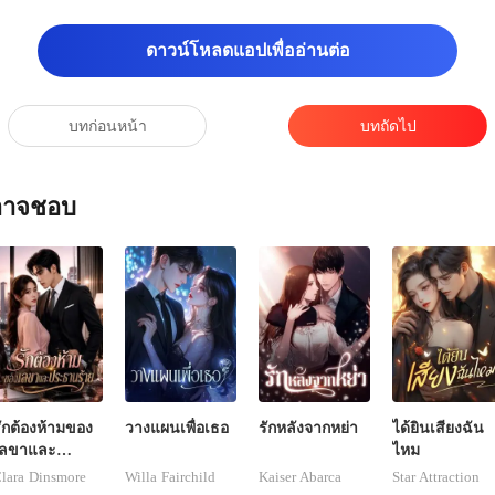
่
ดาวน์โหลดแอปเพื่ออ่านต่อ
บทก่อนหน้า
บทถัดไป
ณอาจชอบ
ักต้องห้ามของ
วางแผนเพื่อเธอ
รักหลังจากหย่า
ได้ยินเสียงฉัน
เลขาและ
ไหม
ประธานร้าย
lara Dinsmore
Willa Fairchild
Kaiser Abarca
Star Attraction