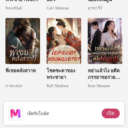
แห่งวังหลวง
NovelHall
Calv Momose
มาชาวีร์
พี่เขยคลั่งสวาท
โชคชะตาของ
หย่าแล้วไง อดีต
พระชายา
ภรรยาขอรวย
เป็นพันล้าน
กาสะลอง
Raff Madison
Rose Manasse
เปิด
เปิดรับโบนัส