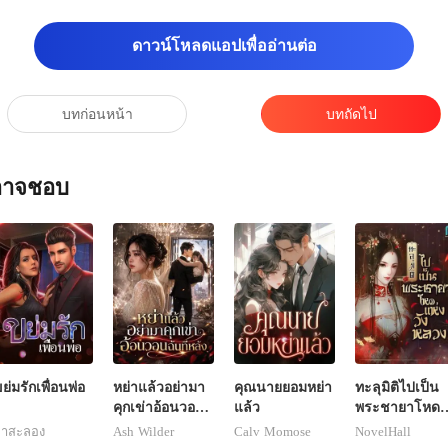
ดาวน์โหลดแอปเพื่ออ่านต่อ
บทก่อนหน้า
บทถัดไป
ณอาจชอบ
ย่มรักเพื่อนพ่อ
หย่าแล้วอย่ามา
คุณนายยอมหย่า
ทะลุมิติไปเป็น
คุกเข่าอ้อนวอน
แล้ว
พระชายาโหด
ฉันทีหลัง
แห่งวังหลวง
กาสะลอง
Ash Wilder
Calv Momose
NovelHall