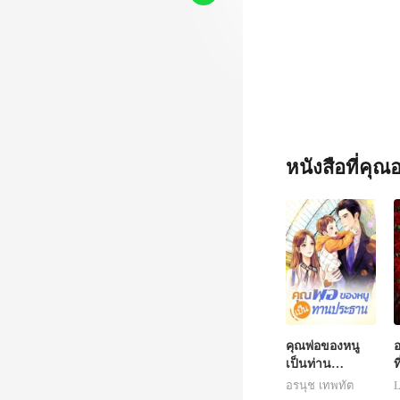
ให้แสบ
หนังสือที่คุ
คุณพ่อของหนู
อ
เป็นท่าน
ท
ประธาน
ห
อรนุช เทพทัต
L
แ