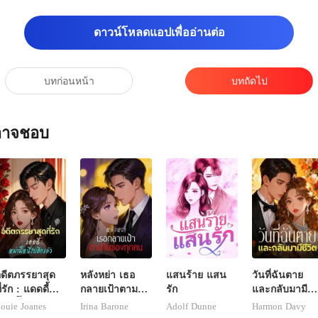
คอ
ดาวน์โหลดแอปเพื่ออ่านต่อ
บทก่อนหน้า
บทถัดไป
ณอาจชอบ
ดีตภรรยาสุด
หลังหย่า เธอ
แสนร้าย แสน
วันที่ฉันตาย
ี่รัก : แดดดี้
กลายเป้าตามจีบ
รัก
และกลับมามี
ม่ามี๊หนีไปอีก
ของทุกคน
ชีวิต
ouie Joanes
Irina Barone
Adolf Dunne
Harmon Davy
ล้ว